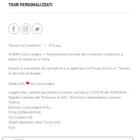
TOUR PERSONALIZZATI
Termini & Condizioni
|
Privacy
© 2026 Love Langhe — Riproduzione parziale dei contenuti consentita a
patto di indicarne la fonte
Questo si è protetto da reCaptcha e si applicano la
Privacy Policy
e i
Termini
di Servizio
di Google
Made with
by LoveLanghe
Langhe.Net, testata giornalistica online, iscritta al n.672/14 del 15.05.2014 -
Registro stampa del Tribunale di Asti - Direttore responsabile: Lorenzo
Tablino.
Editore: LoveLanghe S.R.L.
P.IVA 03796440042
Via Castello 20
12050 Albaretto della Torre (CN)
Italy