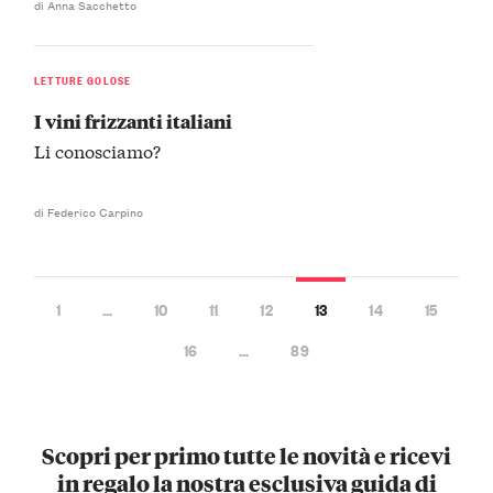
di Anna Sacchetto
LETTURE GOLOSE
I vini frizzanti italiani
Li conosciamo?
di Federico Carpino
1
…
10
11
12
13
14
15
16
…
89
Scopri per primo tutte le novità e ricevi
in regalo la nostra esclusiva guida di