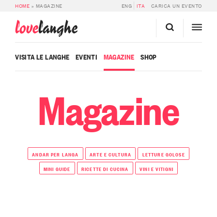
HOME
»
MAGAZINE
ENG
ITA
CARICA UN EVENTO
love
langhe
VISITA LE LANGHE
EVENTI
MAGAZINE
SHOP
Magazine
ANDAR PER LANGA
ARTE E CULTURA
LETTURE GOLOSE
MINI GUIDE
RICETTE DI CUCINA
VINI E VITIGNI