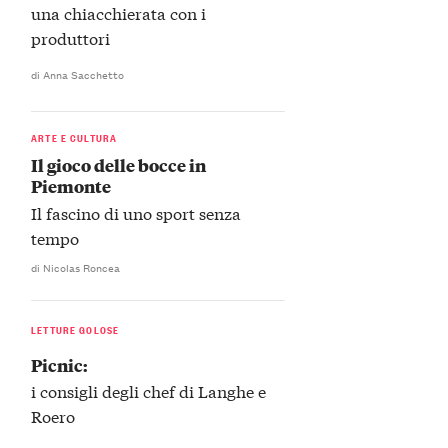
una chiacchierata con i
produttori
di Anna Sacchetto
ARTE E CULTURA
Il gioco delle bocce in
Piemonte
Il fascino di uno sport senza
tempo
di Nicolas Roncea
LETTURE GOLOSE
Picnic:
i consigli degli chef di Langhe e
Roero