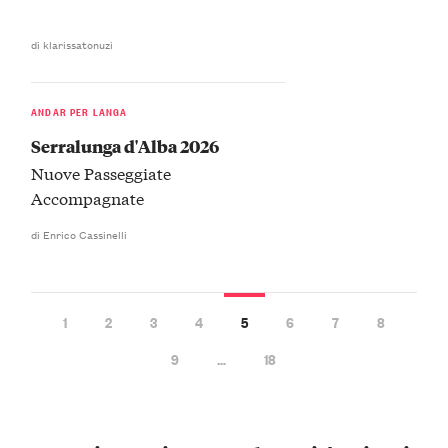
di klarissatonuzi
ANDAR PER LANGA
Serralunga d'Alba 2026
Nuove Passeggiate
Accompagnate
di Enrico Cassinelli
1
2
3
4
5
6
7
8
9
…
18