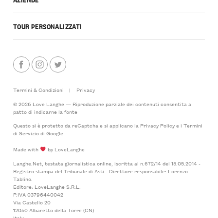
TOUR PERSONALIZZATI
Termini & Condizioni
|
Privacy
© 2026 Love Langhe — Riproduzione parziale dei contenuti consentita a
patto di indicarne la fonte
Questo si è protetto da reCaptcha e si applicano la
Privacy Policy
e i
Termini
di Servizio
di Google
Made with
by LoveLanghe
Langhe.Net, testata giornalistica online, iscritta al n.672/14 del 15.05.2014 -
Registro stampa del Tribunale di Asti - Direttore responsabile: Lorenzo
Tablino.
Editore: LoveLanghe S.R.L.
P.IVA 03796440042
Via Castello 20
12050 Albaretto della Torre (CN)
Italy