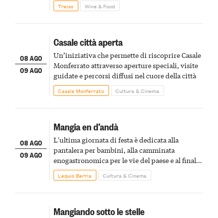
Treiso
Wine & Food
Casale città aperta
Un’iniziativa che permette di riscoprire Casale
08 AGO
Monferrato attraverso aperture speciali, visite
09 AGO
guidate e percorsi diffusi nel cuore della città
Casale Monferrato
Cultura & Cinema
Mangia en d’andà
L'ultima giornata di festa è dedicata alla
08 AGO
pantalera per bambini, alla camminata
09 AGO
enogastronomica per le vie del paese e al finale
pirotecnico
Lequio Berria
Cultura & Cinema
Mangiando sotto le stelle