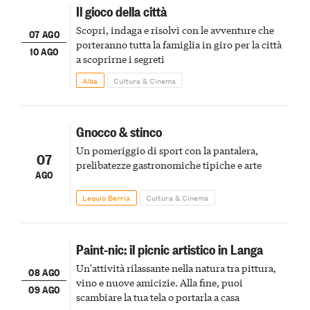
Il gioco della città
Scopri, indaga e risolvi con le avventure che
07 AGO
porteranno tutta la famiglia in giro per la città
10 AGO
a scoprirne i segreti
Alba
Cultura & Cinema
Gnocco & stinco
Un pomeriggio di sport con la pantalera,
07
prelibatezze gastronomiche tipiche e arte
AGO
Lequio Berria
Cultura & Cinema
Paint-nic: il picnic artistico in Langa
Un'attività rilassante nella natura tra pittura,
08 AGO
vino e nuove amicizie. Alla fine, puoi
09 AGO
scambiare la tua tela o portarla a casa