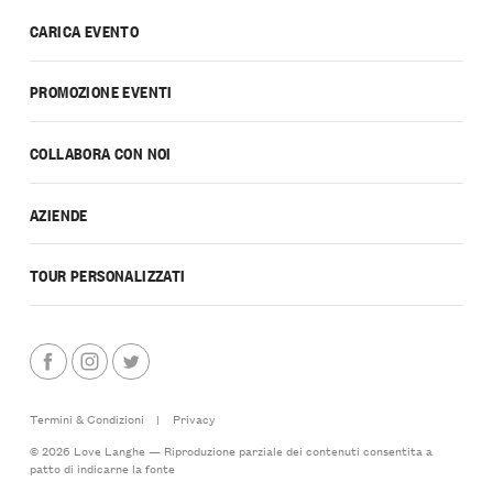
CARICA EVENTO
PROMOZIONE EVENTI
COLLABORA CON NOI
AZIENDE
TOUR PERSONALIZZATI
Termini & Condizioni
|
Privacy
© 2026 Love Langhe — Riproduzione parziale dei contenuti consentita a
patto di indicarne la fonte