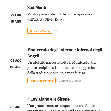
SediMenti
Mostra personale di arte contemporanea
22 LUG
dell'artista Silvia Ruata
16 AGO
Albaretto Torre
Monferrato degli Infernot: Infernot degli
Angeli
03 AGO
Un gioiello nascosto sotto il Municipio, tra
08 AGO
pietra scolpita, silenzio antico e suggestioni
della tradizione vinicola monferrina
Fubine Monferrato
Cultura & Cinema
Il Leviatano e le Sirene
Una grande mostra temporanea che fonde
05 AGO
reperti unici, ricerca scientifica e suggestione