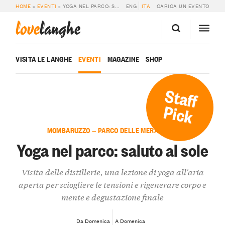
HOME
»
EVENTI
»
YOGA NEL PARCO: SALUTO AL SOLE
ENG
ITA
CARICA UN EVENTO
love
langhe
VISITA LE LANGHE
EVENTI
MAGAZINE
SHOP
Staff
Pick
MOMBARUZZO — PARCO DELLE MERAVIGLIE
Yoga nel parco: saluto al sole
Visita delle distillerie, una lezione di yoga all'aria
aperta per sciogliere le tensioni e rigenerare corpo e
mente e degustazione finale
Da Domenica
A Domenica