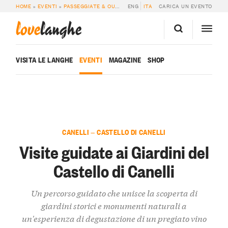
HOME
»
EVENTI
»
PASSEGGIATE & OUTDOOR
ENG
»
VISITE GUIDATE AI GIARDINI D
ITA
CARICA UN EVENTO
love
langhe
VISITA LE LANGHE
EVENTI
MAGAZINE
SHOP
CANELLI — CASTELLO DI CANELLI
Visite guidate ai Giardini del
Castello di Canelli
Un percorso guidato che unisce la scoperta di
giardini storici e monumenti naturali a
un'esperienza di degustazione di un pregiato vino