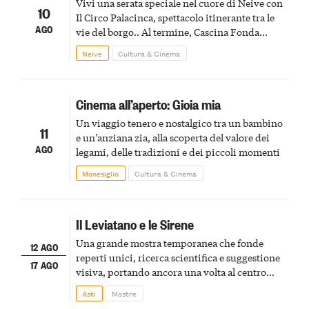
Vivi una serata speciale nel cuore di Neive con
10
Il Circo Palacinca, spettacolo itinerante tra le
AGO
vie del borgo.. Al termine, Cascina Fonda
Winery offrirà una degustazione di due
Neive
Cultura & Cinema
spumanti.
Cinema all’aperto: Gioia mia
Un viaggio tenero e nostalgico tra un bambino
11
e un’anziana zia, alla scoperta del valore dei
AGO
legami, delle tradizioni e dei piccoli momenti
Monesiglio
Cultura & Cinema
Il Leviatano e le Sirene
Una grande mostra temporanea che fonde
12 AGO
reperti unici, ricerca scientifica e suggestione
17 AGO
visiva, portando ancora una volta al centro
della scena le meraviglie del passato astigiano
Asti
Mostre