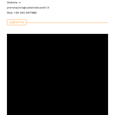
Website ↝
prenotazioni@castellodicanelli.it
Mob: +39 340 0617889
CONTATTA