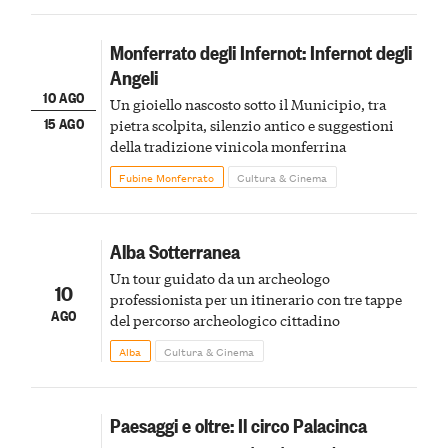
Monferrato degli Infernot: Infernot degli
Angeli
10 AGO
Un gioiello nascosto sotto il Municipio, tra
15 AGO
pietra scolpita, silenzio antico e suggestioni
della tradizione vinicola monferrina
Fubine Monferrato
Cultura & Cinema
Alba Sotterranea
Un tour guidato da un archeologo
10
professionista per un itinerario con tre tappe
AGO
del percorso archeologico cittadino
Alba
Cultura & Cinema
Paesaggi e oltre: Il circo Palacinca