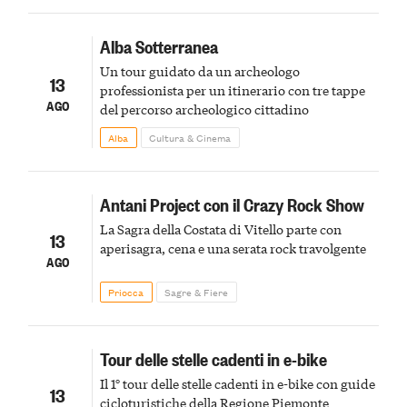
Alba Sotterranea
Un tour guidato da un archeologo
13
professionista per un itinerario con tre tappe
AGO
del percorso archeologico cittadino
Alba
Cultura & Cinema
Antani Project con il Crazy Rock Show
La Sagra della Costata di Vitello parte con
13
aperisagra, cena e una serata rock travolgente
AGO
Priocca
Sagre & Fiere
Tour delle stelle cadenti in e-bike
Il 1° tour delle stelle cadenti in e-bike con guide
13
cicloturistiche della Regione Piemonte