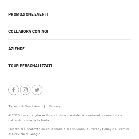
PROMOZIONE EVENTI
COLLABORA CON NOI
AZIENDE
TOUR PERSONALIZZATI
Termini & Condizioni
|
Privacy
© 2026 Love Langhe — Riproduzione parziale dei contenuti consentita a
patto di indicarne la fonte
Questo si è protetto da reCaptcha e si applicano la
Privacy Policy
e i
Termini
di Servizio
di Google