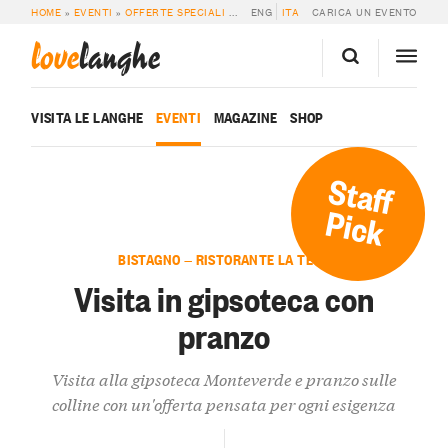
HOME
»
EVENTI
»
OFFERTE SPECIALI
»
VISITA IN GIPSOTECA CON PRANZO
ENG
ITA
CARICA UN EVENTO
love
langhe
VISITA LE LANGHE
EVENTI
MAGAZINE
SHOP
Staff
Pick
BISTAGNO — RISTORANTE LA TECA
Visita in gipsoteca con
pranzo
Visita alla gipsoteca Monteverde e pranzo sulle
colline con un'offerta pensata per ogni esigenza