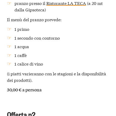
pranzo presso il
Ristorante LA TECA
(a 20 mt
dalla Gipsoteca)
Il menù del pranzo prevede:
1 primo
1 secondo con contorno
1 acqua
1 caffè
1 calice di vino
(i piatti varieranno con le stagioni e la disponibilità
dei prodotti).
30,00 € a persona
Offerta n2