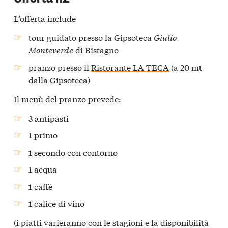
L’offerta include
tour guidato presso la Gipsoteca
Giulio
Monteverde
di Bistagno
pranzo presso il
Ristorante LA TECA
(a 20 mt
dalla Gipsoteca)
Il menù del pranzo prevede:
3 antipasti
1 primo
1 secondo con contorno
1 acqua
1 caffè
1 calice di vino
(i piatti varieranno con le stagioni e la disponibilità