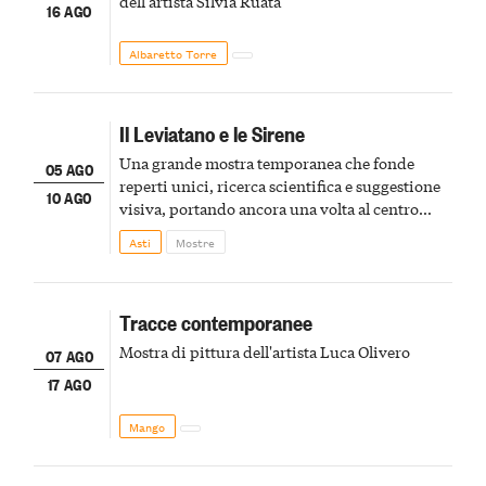
dell'artista Silvia Ruata
16 AGO
Albaretto Torre
Il Leviatano e le Sirene
Una grande mostra temporanea che fonde
05 AGO
reperti unici, ricerca scientifica e suggestione
10 AGO
visiva, portando ancora una volta al centro
della scena le meraviglie del passato astigiano
Asti
Mostre
Tracce contemporanee
Mostra di pittura dell'artista Luca Olivero
07 AGO
17 AGO
Mango