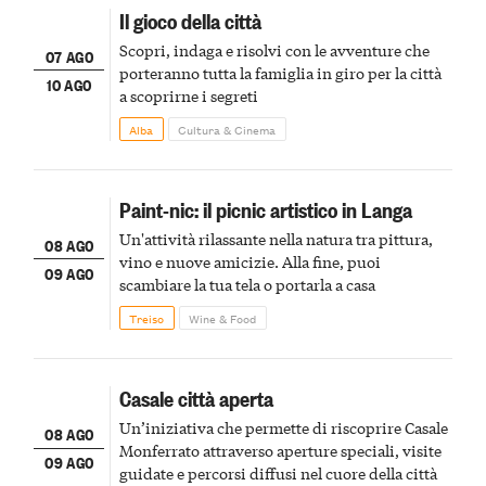
Il gioco della città
Scopri, indaga e risolvi con le avventure che
07 AGO
porteranno tutta la famiglia in giro per la città
10 AGO
a scoprirne i segreti
Alba
Cultura & Cinema
Paint-nic: il picnic artistico in Langa
Un'attività rilassante nella natura tra pittura,
08 AGO
vino e nuove amicizie. Alla fine, puoi
09 AGO
scambiare la tua tela o portarla a casa
Treiso
Wine & Food
Casale città aperta
Un’iniziativa che permette di riscoprire Casale
08 AGO
Monferrato attraverso aperture speciali, visite
09 AGO
guidate e percorsi diffusi nel cuore della città