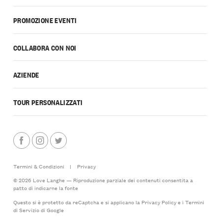
PROMOZIONE EVENTI
COLLABORA CON NOI
AZIENDE
TOUR PERSONALIZZATI
Termini & Condizioni
|
Privacy
© 2026 Love Langhe — Riproduzione parziale dei contenuti consentita a
patto di indicarne la fonte
Questo si è protetto da reCaptcha e si applicano la
Privacy Policy
e i
Termini
di Servizio
di Google