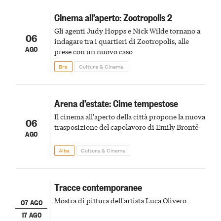
Cinema all’aperto: Zootropolis 2
Gli agenti Judy Hopps e Nick Wilde tornano a
06
indagare tra i quartieri di Zootropolis, alle
AGO
prese con un nuovo caso
Bra
Cultura & Cinema
Arena d’estate: Cime tempestose
Il cinema all'aperto della città propone la nuova
06
trasposizione del capolavoro di Emily Brontë
AGO
Alba
Cultura & Cinema
Tracce contemporanee
Mostra di pittura dell'artista Luca Olivero
07 AGO
17 AGO