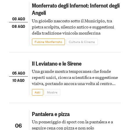
Monferrato degli Infernot: Infernot degli
Angeli
03 AGO
Un gioiello nascosto sotto il Municipio, tra
08 AGO
pietra scolpita, silenzio antico e suggestioni
della tradizione vinicola monferrina
Fubine Monferrato
Cultura & Cinema
Il Leviatano e le Sirene
Una grande mostra temporanea che fonde
05 AGO
reperti unici, ricerca scientifica e suggestione
10 AGO
visiva, portando ancora una volta al centro
della scena le meraviglie del passato astigiano
Asti
Mostre
Pantalera e pizza
Un pomeriggio di sport con la pantalera e a
06
seguire cena con pizza e non solo