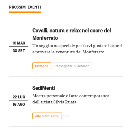
PROSSIMI EVENTI
Cavalli, natura e relax nel cuore del
Monferrato
10 MAG
Un soggiorno speciale per farvi gustare i sapori
30 SET
e provare le avventure del Monferrato
Bistagno
Passeggiate & Outdoor
SediMenti
Mostra personale di arte contemporanea
22 LUG
dell'artista Silvia Ruata
16 AGO
Albaretto Torre