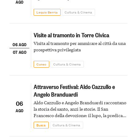
AGO
Lequio Berria
Cultura & Cinema
Visite al tramonto in Torre Civica
Visita al tramonto per ammirare al città da una
06 AGO
prospettiva privilegiata
07 AGO
Cuneo
Cultura & Cinema
Attraverso Festival: Aldo Cazzullo e
Angelo Branduardi
06
Aldo Cazzullo e Angelo Branduardi raccontano
la storia del santo, anzi le storie. Il San
AGO
Francesco della devozione: il lupo, la predica
agli uccelli, le stimmate
Busca
Cultura & Cinema