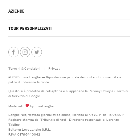
AZIENDE
TOUR PERSONALIZZATI
Termini & Condizioni
|
Privacy
© 2026 Love Langhe — Riproduzione parziale dei contenuti consentita a
patto di indicarne la fonte
Questo si è protetto da reCaptcha e si applicano la
Privacy Policy
e i
Termini
di Servizio
di Google
Made with
by LoveLanghe
Langhe.Net, testata giornalistica online, iscritta al n.672/14 del 15.05.2014 -
Registro stampa del Tribunale di Asti - Direttore responsabile: Lorenzo
Tablino.
Editore: LoveLanghe S.R.L.
P.IVA 03796440042