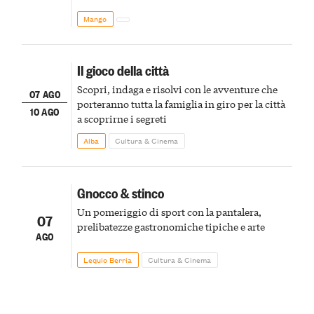
Mango
Il gioco della città
Scopri, indaga e risolvi con le avventure che
07 AGO
porteranno tutta la famiglia in giro per la città
10 AGO
a scoprirne i segreti
Alba
Cultura & Cinema
Gnocco & stinco
Un pomeriggio di sport con la pantalera,
07
prelibatezze gastronomiche tipiche e arte
AGO
Lequio Berria
Cultura & Cinema