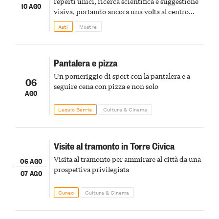
reperti unici, ricerca scientifica e suggestione
10 AGO
visiva, portando ancora una volta al centro
della scena le meraviglie del passato astigiano
Asti
Mostre
Pantalera e pizza
Un pomeriggio di sport con la pantalera e a
06
seguire cena con pizza e non solo
AGO
Lequio Berria
Cultura & Cinema
Visite al tramonto in Torre Civica
Visita al tramonto per ammirare al città da una
06 AGO
prospettiva privilegiata
07 AGO
Cuneo
Cultura & Cinema