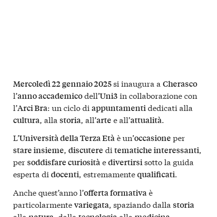
si inaugura a
Mercoledì 22 gennaio 2025
Cherasco
l’
dell’
in collaborazione con
anno accademico
Uni3
l’
: un ciclo di
dedicati alla
Arci Bra
appuntamenti
, alla
, all’
e all’
.
cultura
storia
arte
attualità
L’
è un’
per
Università della Terza Età
occasione
,
di
,
stare insieme
discutere
tematiche interessanti
per
e
sotto la guida
soddisfare curiosità
divertirsi
esperta di
, estremamente
.
docenti
qualificati
Anche quest’anno l’
è
offerta formativa
particolarmente
, spaziando dalla
variegata
storia
alla
, dalla
alla
,
natura
tecnologia
medicina