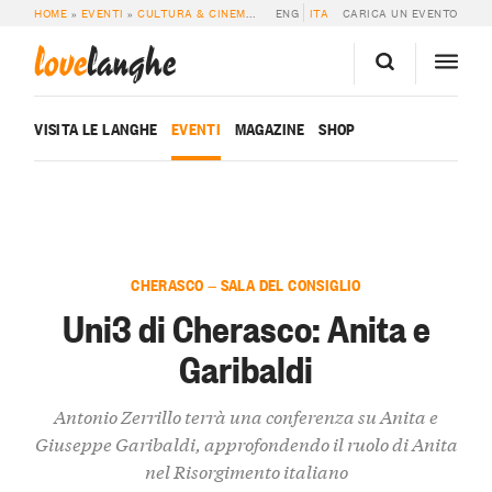
HOME
»
EVENTI
»
CULTURA & CINEMA
»
UNI3 DI CHERASCO: ANITA E GARIBAL
ENG
ITA
CARICA UN EVENTO
love
langhe
VISITA LE LANGHE
EVENTI
MAGAZINE
SHOP
CHERASCO — SALA DEL CONSIGLIO
Uni3 di Cherasco: Anita e
Garibaldi
Antonio Zerrillo terrà una conferenza su Anita e
Giuseppe Garibaldi, approfondendo il ruolo di Anita
nel Risorgimento italiano