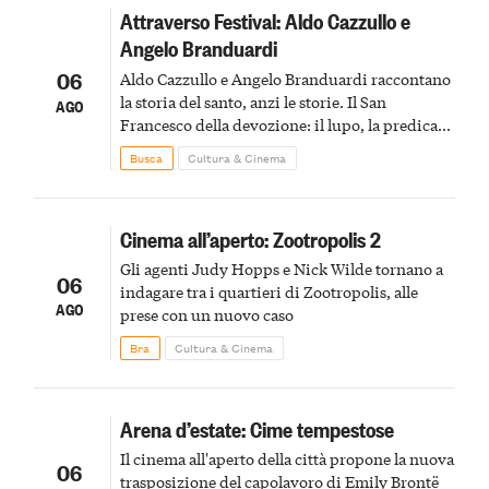
Attraverso Festival: Aldo Cazzullo e
Angelo Branduardi
06
Aldo Cazzullo e Angelo Branduardi raccontano
la storia del santo, anzi le storie. Il San
AGO
Francesco della devozione: il lupo, la predica
agli uccelli, le stimmate
Busca
Cultura & Cinema
Cinema all’aperto: Zootropolis 2
Gli agenti Judy Hopps e Nick Wilde tornano a
06
indagare tra i quartieri di Zootropolis, alle
AGO
prese con un nuovo caso
Bra
Cultura & Cinema
Arena d’estate: Cime tempestose
Il cinema all'aperto della città propone la nuova
06
trasposizione del capolavoro di Emily Brontë