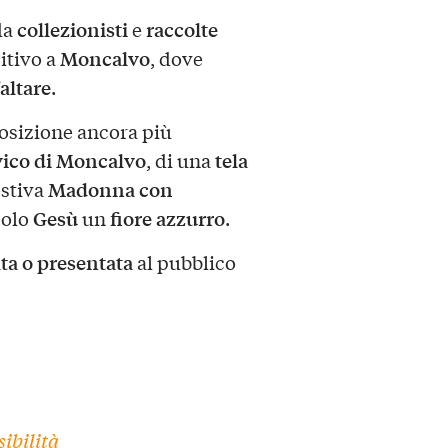
collezionisti
raccolte
da
e
Moncalvo
itivo a
, dove
altare
.
osizione ancora più
ico di Moncalvo
tela
, di una
Madonna con
estiva
Gesù
fiore azzurro
colo
un
.
ta o presentata
al pubblico
ibilità