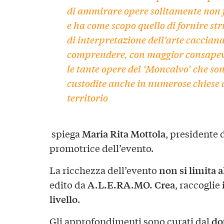
di ammirare
opere solitamente non f
e ha come scopo quello di fornire
st
di interpretazione dell’arte caccian
comprendere, con maggior consapev
le tante
opere del ‘Moncalvo’
che so
custodite anche in
numerose chiese 
territorio
Maria Rita Mottola
spiega
, presidente 
promotrice dell’evento.
non si limita a
La ricchezza dell’evento
A.L.E.RA.MO. Crea
edito da
, raccoglie
livello
.
do
Gli approfondimenti sono curati dal