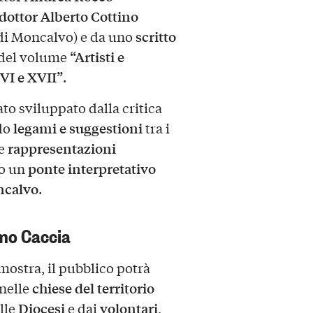
dottor Alberto Cottino
scritto
 di Moncalvo) e da uno
“Artisti e
 del volume
XVI e XVII”
.
ato sviluppato dalla critica
legami e suggestioni
do
tra i
rappresentazioni
le
ponte interpretativo
do un
ncalvo
.
lmo Caccia
 mostra, il pubblico potrà
chiese del territorio
nelle
Diocesi
volontari
lle
e dai
,