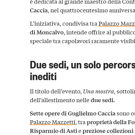
è dedicata al grande maestro della Con
Caccia
, nel quattrocentesimo anniversa
L’iniziativa, condivisa tra
Palazzo Mazz
di Moncalvo
, intende offrire al pubbli
speciale tra capolavori raramente visibi
Due sedi, un solo percors
inediti
Il titolo dell’evento,
Una mostra
, sottol
due sedi
dell’allestimento nelle
.
Sette opere di Guglielmo Caccia
sono os
proprietà della F
Palazzo Mazzetti
, tra
Risparmio di Asti
preziose collezioni
e