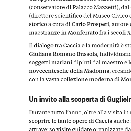
(conservatore di Palazzo Mazzetti), dal
(direttore scientifico del Museo Civico
storico
Carlo Prosperi
a cura di
, autore
maestranze in Monferrato fra i secoli 
dialogo tra Caccia e la modernità
Il
è st
Giuliana Romano Bussola
, individuan
soggetti mariani
dipinti dal maestro e 
novecentesche della Madonna
, crean
vasta collezione moderna di Mo
con la
Un invito alla scoperta di Guglie
Durante tutto l’anno, oltre alla visita in
scoprire le tante opere di Caccia
anche 
visite guidate
attraverso
organizzate da