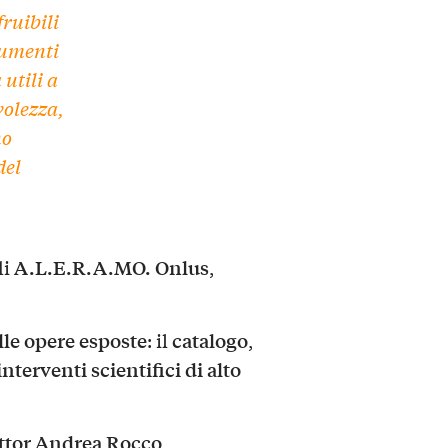
ruibili
rumenti
a
utili a
olezza,
no
del
A.L.E.R.A.MO. Onlus
di
,
lle opere esposte
catalogo
: il
,
interventi scientifici di alto
ttor Andrea Rocco