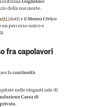
Guglielmo
troriforma
rio della sua morte.
Museo Civico
etti
(Asti) e il
co un percorso unico e
li.
o fra capolavori
continuità
inea la
pitate nelle eleganti sale di
ondazione Cassa di
 private
.