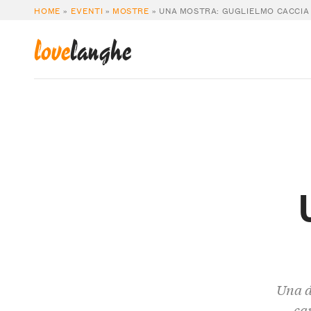
HOME
»
EVENTI
»
MOSTRE
»
UNA MOSTRA: GUGLIELMO CACCIA
love
langhe
Una d
cap