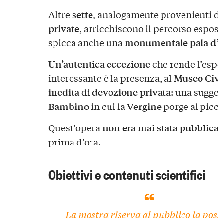
sette
Altre
, analogamente provenienti 
private
, arricchiscono il percorso espos
monumentale pala d’
spicca anche una
Un’autentica eccezione
che rende l’esp
Museo Civ
interessante è la presenza, al
inedita
devozione privata
di
: una sugg
Bambino
Vergine
in cui la
porge al pic
non era mai stata pubblica
Quest’opera
prima d’ora.
Obiettivi e contenuti scientifici
La mostra riserva al pubblico la poss