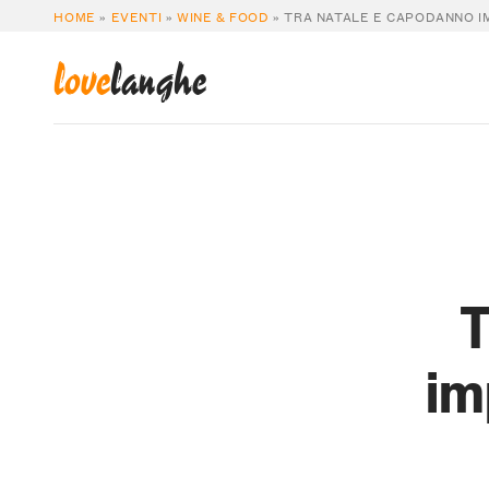
HOME
»
EVENTI
»
WINE & FOOD
»
TRA NATALE E CAPODANNO I
love
langhe
T
im