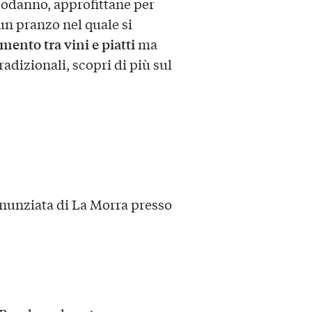
apodanno, approfittane per
un pranzo nel quale si
ento tra vini e piatti
ma
adizionali, scopri di più sul
Annunziata di La Morra presso