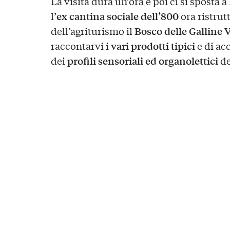
La visita dura un’ora e poi ci si sposta a
ex cantina sociale dell’800
l’
ora ristrut
Bosco delle Galline 
dell’agriturismo il
vari prodotti tipici
raccontarvi i
e di ac
profili sensoriali ed organolettici
dei
de