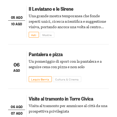
Il Leviatano e le Sirene
Una grande mostra temporanea che fonde
05 AGO
reperti unici, ricerca scientifica e suggestione
10 AGO
visiva, portando ancora una volta al centro
della scena le meraviglie del passato astigiano
Asti
Mostre
Pantalera e pizza
Un pomeriggio di sport con la pantalera e a
06
seguire cena con pizza e non solo
AGO
Lequio Berria
Cultura & Cinema
Visite al tramonto in Torre Civica
Visita al tramonto per ammirare al città da una
06 AGO
prospettiva privilegiata
07 AGO