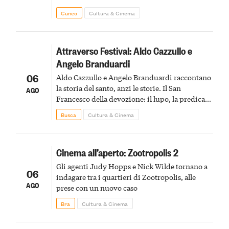
Cuneo
Cultura & Cinema
Attraverso Festival: Aldo Cazzullo e
Angelo Branduardi
06
Aldo Cazzullo e Angelo Branduardi raccontano
la storia del santo, anzi le storie. Il San
AGO
Francesco della devozione: il lupo, la predica
agli uccelli, le stimmate
Busca
Cultura & Cinema
Cinema all’aperto: Zootropolis 2
Gli agenti Judy Hopps e Nick Wilde tornano a
06
indagare tra i quartieri di Zootropolis, alle
AGO
prese con un nuovo caso
Bra
Cultura & Cinema