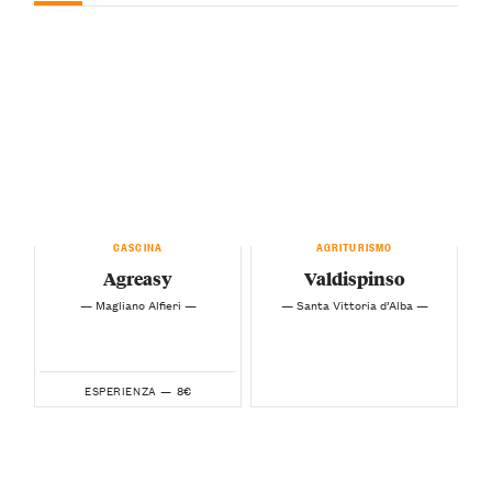
CASCINA
AGRITURISMO
Agreasy
Valdispinso
— Magliano Alfieri —
— Santa Vittoria d’Alba —
8€
ESPERIENZA —