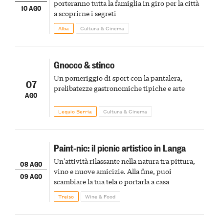
porteranno tutta la famiglia in giro per la città
10 AGO
a scoprirne i segreti
Alba
Cultura & Cinema
Gnocco & stinco
Un pomeriggio di sport con la pantalera,
07
prelibatezze gastronomiche tipiche e arte
AGO
Lequio Berria
Cultura & Cinema
Paint-nic: il picnic artistico in Langa
Un'attività rilassante nella natura tra pittura,
08 AGO
vino e nuove amicizie. Alla fine, puoi
09 AGO
scambiare la tua tela o portarla a casa
Treiso
Wine & Food