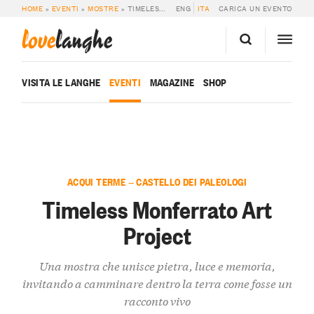
HOME
»
EVENTI
»
MOSTRE
»
TIMELESS MONFERRATO ART PROJECT
ENG
ITA
CARICA UN EVENTO
love
langhe
VISITA LE LANGHE
EVENTI
MAGAZINE
SHOP
ACQUI TERME — CASTELLO DEI PALEOLOGI
Timeless Monferrato Art
Project
Una mostra che unisce pietra, luce e memoria,
invitando a camminare dentro la terra come fosse un
racconto vivo