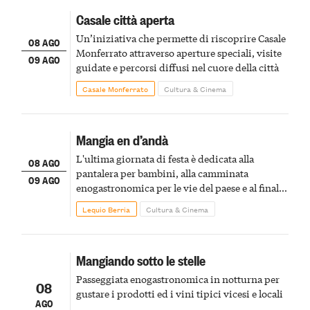
Casale città aperta
Un’iniziativa che permette di riscoprire Casale
08 AGO
Monferrato attraverso aperture speciali, visite
09 AGO
guidate e percorsi diffusi nel cuore della città
Casale Monferrato
Cultura & Cinema
Mangia en d’andà
L'ultima giornata di festa è dedicata alla
08 AGO
pantalera per bambini, alla camminata
09 AGO
enogastronomica per le vie del paese e al finale
pirotecnico
Lequio Berria
Cultura & Cinema
Mangiando sotto le stelle
Passeggiata enogastronomica in notturna per
08
gustare i prodotti ed i vini tipici vicesi e locali
AGO