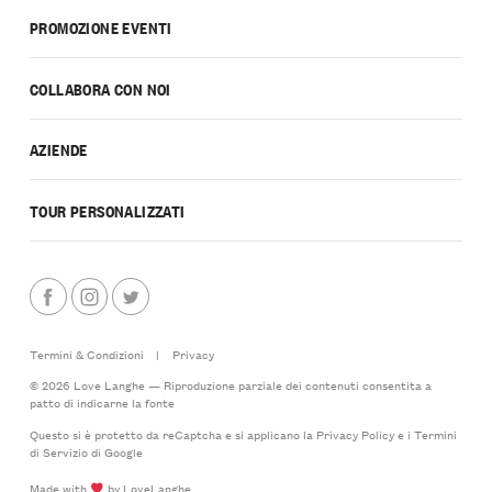
PROMOZIONE EVENTI
COLLABORA CON NOI
AZIENDE
TOUR PERSONALIZZATI
Termini & Condizioni
|
Privacy
© 2026 Love Langhe — Riproduzione parziale dei contenuti consentita a
patto di indicarne la fonte
Questo si è protetto da reCaptcha e si applicano la
Privacy Policy
e i
Termini
di Servizio
di Google
Made with
by LoveLanghe