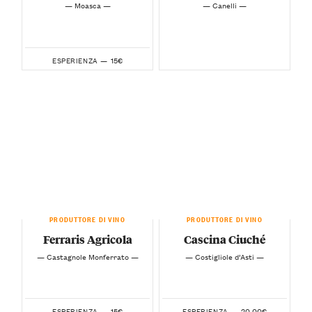
— Moasca —
— Canelli —
15€
ESPERIENZA —
PRODUTTORE DI VINO
PRODUTTORE DI VINO
Ferraris Agricola
Cascina Ciuché
— Castagnole Monferrato —
— Costigliole d’Asti —
15€
20.00€
ESPERIENZA —
ESPERIENZA —