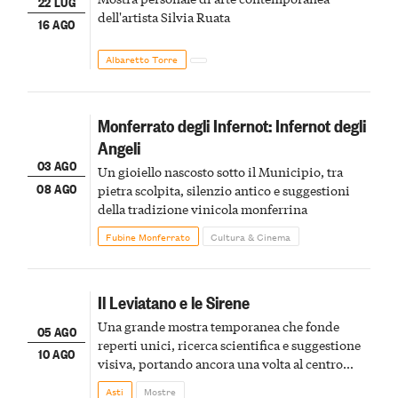
22 LUG
dell'artista Silvia Ruata
16 AGO
Albaretto Torre
Monferrato degli Infernot: Infernot degli
Angeli
03 AGO
Un gioiello nascosto sotto il Municipio, tra
08 AGO
pietra scolpita, silenzio antico e suggestioni
della tradizione vinicola monferrina
Fubine Monferrato
Cultura & Cinema
Il Leviatano e le Sirene
Una grande mostra temporanea che fonde
05 AGO
reperti unici, ricerca scientifica e suggestione
10 AGO
visiva, portando ancora una volta al centro
della scena le meraviglie del passato astigiano
Asti
Mostre