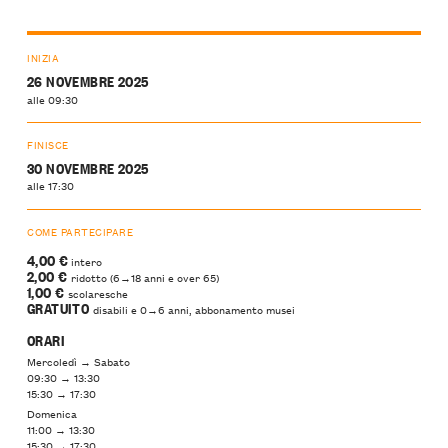
INIZIA
26 NOVEMBRE 2025
alle 09:30
FINISCE
30 NOVEMBRE 2025
alle 17:30
COME PARTECIPARE
4,00 €
intero
2,00 €
ridotto (6→18 anni e over 65)
1,00 €
scolaresche
GRATUITO
disabili e 0→6 anni, abbonamento musei
ORARI
Mercoledì → Sabato
09:30 → 13:30
15:30 → 17:30
Domenica
11:00 → 13:30
15:30 → 17:30