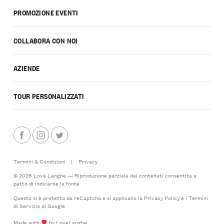
PROMOZIONE EVENTI
COLLABORA CON NOI
AZIENDE
TOUR PERSONALIZZATI
Termini & Condizioni
|
Privacy
© 2026 Love Langhe — Riproduzione parziale dei contenuti consentita a
patto di indicarne la fonte
Questo si è protetto da reCaptcha e si applicano la
Privacy Policy
e i
Termini
di Servizio
di Google
Made with
by LoveLanghe