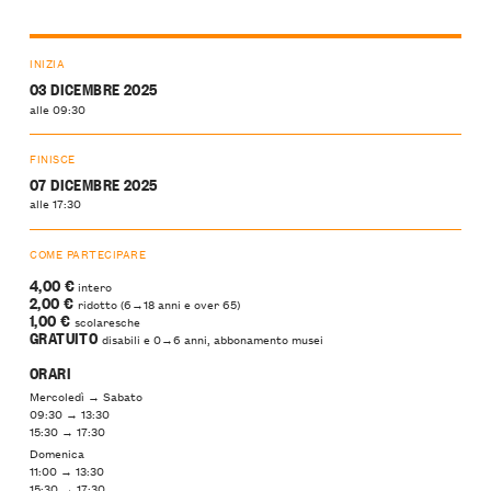
INIZIA
03 DICEMBRE 2025
alle 09:30
FINISCE
07 DICEMBRE 2025
alle 17:30
COME PARTECIPARE
4,00 €
intero
2,00 €
ridotto (6→18 anni e over 65)
1,00 €
scolaresche
GRATUITO
disabili e 0→6 anni, abbonamento musei
ORARI
Mercoledì → Sabato
09:30 → 13:30
15:30 → 17:30
Domenica
11:00 → 13:30
15:30 → 17:30