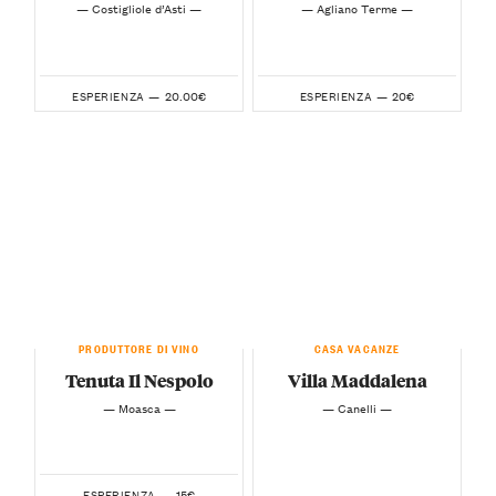
— Costigliole d’Asti —
— Agliano Terme —
20.00€
20€
ESPERIENZA —
ESPERIENZA —
PRODUTTORE DI VINO
CASA VACANZE
Tenuta Il Nespolo
Villa Maddalena
— Moasca —
— Canelli —
15€
ESPERIENZA —