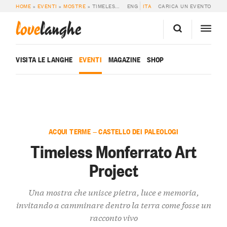
HOME
»
EVENTI
»
MOSTRE
»
TIMELESS MONFERRATO ART PROJECT
ENG
ITA
CARICA UN EVENTO
love
langhe
VISITA LE LANGHE
EVENTI
MAGAZINE
SHOP
ACQUI TERME — CASTELLO DEI PALEOLOGI
Timeless Monferrato Art
Project
Una mostra che unisce pietra, luce e memoria,
invitando a camminare dentro la terra come fosse un
racconto vivo