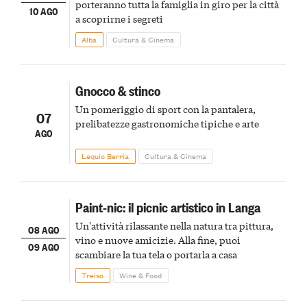
porteranno tutta la famiglia in giro per la città
10 AGO
a scoprirne i segreti
Alba
Cultura & Cinema
Gnocco & stinco
Un pomeriggio di sport con la pantalera,
07
prelibatezze gastronomiche tipiche e arte
AGO
Lequio Berria
Cultura & Cinema
Paint-nic: il picnic artistico in Langa
Un'attività rilassante nella natura tra pittura,
08 AGO
vino e nuove amicizie. Alla fine, puoi
09 AGO
scambiare la tua tela o portarla a casa
Treiso
Wine & Food