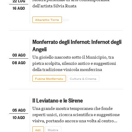
22 LUG
dell'artista Silvia Ruata
16 AGO
Albaretto Torre
Monferrato degli Infernot: Infernot degli
Angeli
03 AGO
Un gioiello nascosto sotto il Municipio, tra
08 AGO
pietra scolpita, silenzio antico e suggestioni
della tradizione vinicola monferrina
Fubine Monferrato
Cultura & Cinema
Il Leviatano e le Sirene
Una grande mostra temporanea che fonde
05 AGO
reperti unici, ricerca scientifica e suggestione
10 AGO
visiva, portando ancora una volta al centro
della scena le meraviglie del passato astigiano
Asti
Mostre