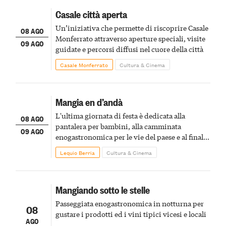
Casale città aperta
Un’iniziativa che permette di riscoprire Casale
08 AGO
Monferrato attraverso aperture speciali, visite
09 AGO
guidate e percorsi diffusi nel cuore della città
Casale Monferrato
Cultura & Cinema
Mangia en d’andà
L'ultima giornata di festa è dedicata alla
08 AGO
pantalera per bambini, alla camminata
09 AGO
enogastronomica per le vie del paese e al finale
pirotecnico
Lequio Berria
Cultura & Cinema
Mangiando sotto le stelle
Passeggiata enogastronomica in notturna per
08
gustare i prodotti ed i vini tipici vicesi e locali
AGO