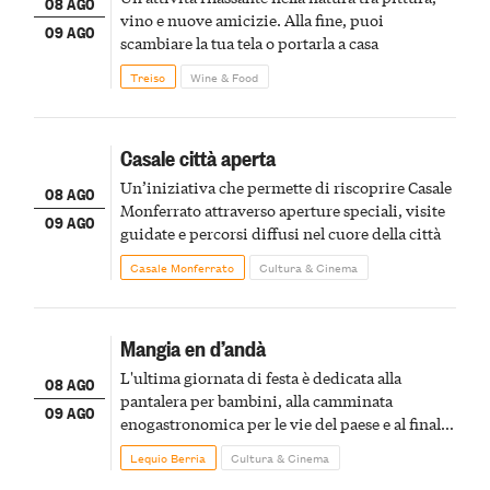
08 AGO
vino e nuove amicizie. Alla fine, puoi
09 AGO
scambiare la tua tela o portarla a casa
Treiso
Wine & Food
Casale città aperta
Un’iniziativa che permette di riscoprire Casale
08 AGO
Monferrato attraverso aperture speciali, visite
09 AGO
guidate e percorsi diffusi nel cuore della città
Casale Monferrato
Cultura & Cinema
Mangia en d’andà
L'ultima giornata di festa è dedicata alla
08 AGO
pantalera per bambini, alla camminata
09 AGO
enogastronomica per le vie del paese e al finale
pirotecnico
Lequio Berria
Cultura & Cinema