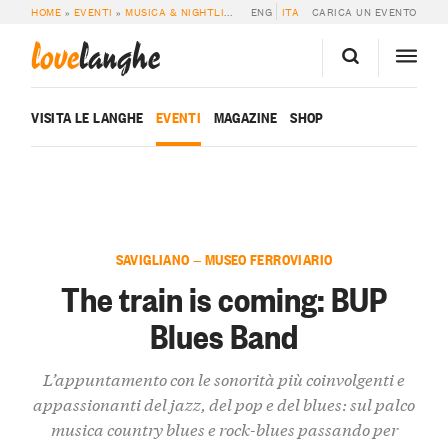
HOME
»
EVENTI
»
MUSICA & NIGHTLIFE
»
THE TRAIN IS COMING: BUP BLUES B
ENG
ITA
CARICA UN EVENTO
love
langhe
VISITA LE LANGHE
EVENTI
MAGAZINE
SHOP
SAVIGLIANO — MUSEO FERROVIARIO
The train is coming: BUP
Blues Band
L’appuntamento con le sonorità più coinvolgenti e
appassionanti del jazz, del pop e del blues: sul palco
musica country blues e rock-blues passando per