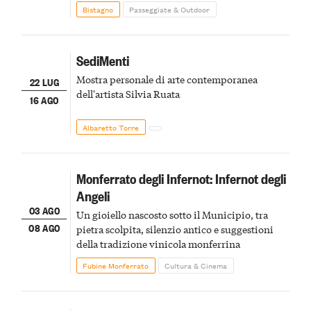
Bistagno
Passeggiate & Outdoor
SediMenti
Mostra personale di arte contemporanea
22 LUG
dell'artista Silvia Ruata
16 AGO
Albaretto Torre
Monferrato degli Infernot: Infernot degli
Angeli
03 AGO
Un gioiello nascosto sotto il Municipio, tra
08 AGO
pietra scolpita, silenzio antico e suggestioni
della tradizione vinicola monferrina
Fubine Monferrato
Cultura & Cinema