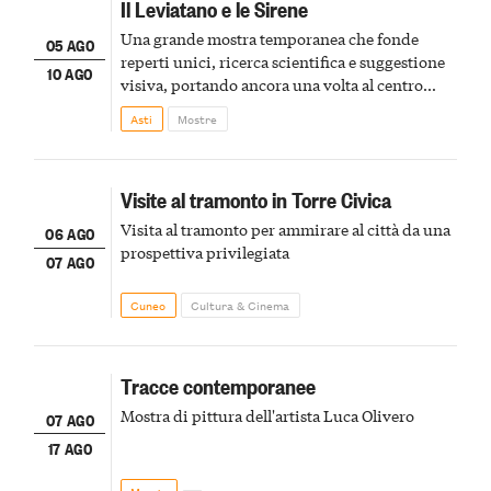
Il Leviatano e le Sirene
Una grande mostra temporanea che fonde
05 AGO
reperti unici, ricerca scientifica e suggestione
10 AGO
visiva, portando ancora una volta al centro
della scena le meraviglie del passato astigiano
Asti
Mostre
Visite al tramonto in Torre Civica
Visita al tramonto per ammirare al città da una
06 AGO
prospettiva privilegiata
07 AGO
Cuneo
Cultura & Cinema
Tracce contemporanee
Mostra di pittura dell'artista Luca Olivero
07 AGO
17 AGO
Mango