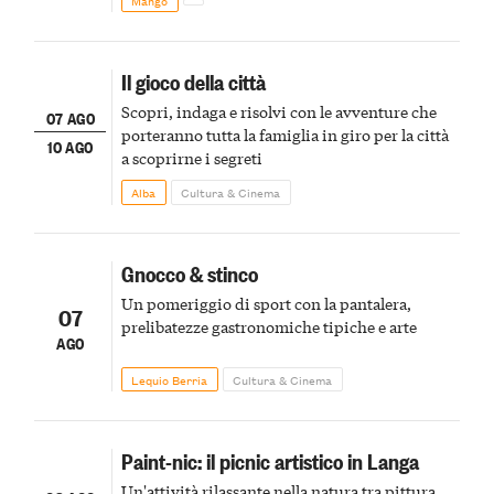
Il gioco della città
Scopri, indaga e risolvi con le avventure che
07 AGO
porteranno tutta la famiglia in giro per la città
10 AGO
a scoprirne i segreti
Alba
Cultura & Cinema
Gnocco & stinco
Un pomeriggio di sport con la pantalera,
07
prelibatezze gastronomiche tipiche e arte
AGO
Lequio Berria
Cultura & Cinema
Paint-nic: il picnic artistico in Langa
Un'attività rilassante nella natura tra pittura,