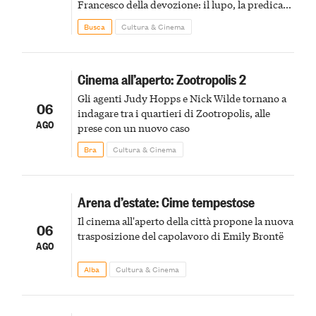
Francesco della devozione: il lupo, la predica
agli uccelli, le stimmate
Busca
Cultura & Cinema
Cinema all’aperto: Zootropolis 2
Gli agenti Judy Hopps e Nick Wilde tornano a
06
indagare tra i quartieri di Zootropolis, alle
AGO
prese con un nuovo caso
Bra
Cultura & Cinema
Arena d’estate: Cime tempestose
Il cinema all'aperto della città propone la nuova
06
trasposizione del capolavoro di Emily Brontë
AGO
Alba
Cultura & Cinema