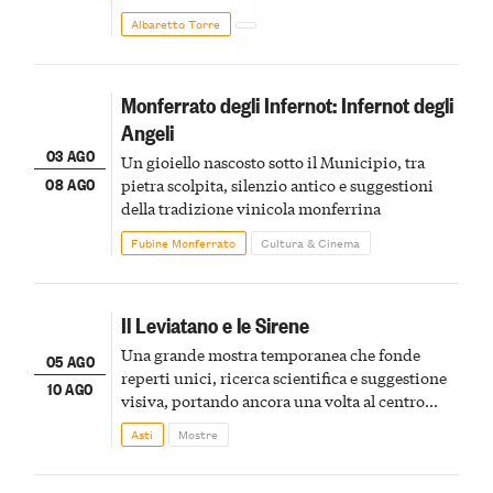
Albaretto Torre
Monferrato degli Infernot: Infernot degli
Angeli
03 AGO
Un gioiello nascosto sotto il Municipio, tra
08 AGO
pietra scolpita, silenzio antico e suggestioni
della tradizione vinicola monferrina
Fubine Monferrato
Cultura & Cinema
Il Leviatano e le Sirene
Una grande mostra temporanea che fonde
05 AGO
reperti unici, ricerca scientifica e suggestione
10 AGO
visiva, portando ancora una volta al centro
della scena le meraviglie del passato astigiano
Asti
Mostre