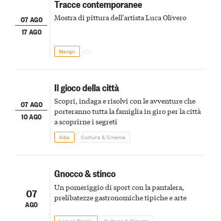
Tracce contemporanee
Mostra di pittura dell'artista Luca Olivero
07 AGO
17 AGO
Mango
Il gioco della città
Scopri, indaga e risolvi con le avventure che
07 AGO
porteranno tutta la famiglia in giro per la città
10 AGO
a scoprirne i segreti
Alba
Cultura & Cinema
Gnocco & stinco
Un pomeriggio di sport con la pantalera,
07
prelibatezze gastronomiche tipiche e arte
AGO
Lequio Berria
Cultura & Cinema