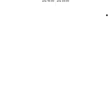
alle 19:00
alle 23:00
❮
❯