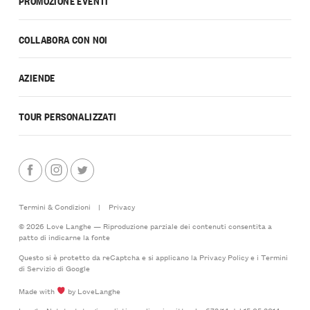
PROMOZIONE EVENTI
COLLABORA CON NOI
AZIENDE
TOUR PERSONALIZZATI
Termini & Condizioni
|
Privacy
© 2026 Love Langhe — Riproduzione parziale dei contenuti consentita a
patto di indicarne la fonte
Questo si è protetto da reCaptcha e si applicano la
Privacy Policy
e i
Termini
di Servizio
di Google
Made with
by LoveLanghe