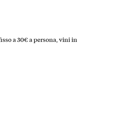
sso a 30€ a persona
vini in
,