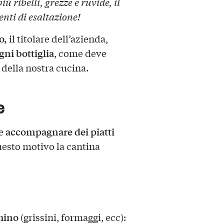
iù ribelli, grezze e ruvide, il
ti di esaltazione!
o,
il titolare dell’azienda,
gni bottiglia
, come deve
 della nostra cucina.
e
accompagnare dei piatti
ve
questo motivo la cantina
hino
(grissini, formaggi, ecc):