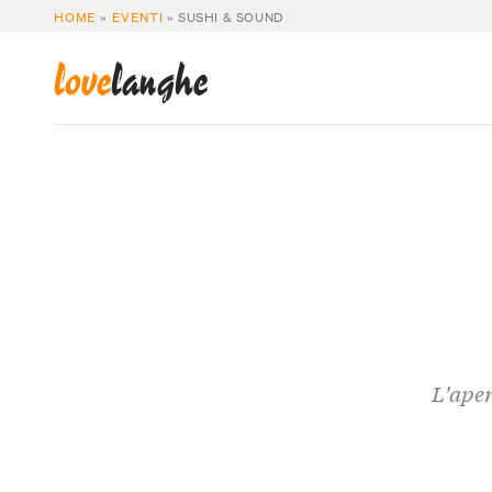
HOME
»
EVENTI
»
SUSHI & SOUND
love
langhe
L'aper