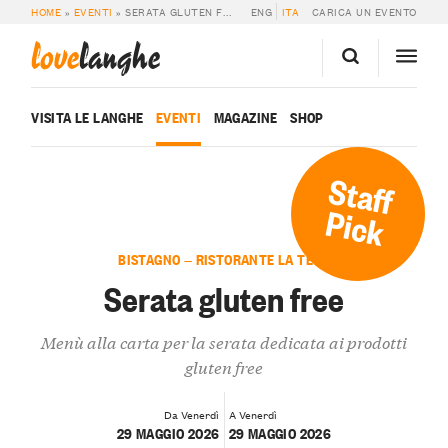
HOME
»
EVENTI
»
SERATA GLUTEN FREE
ENG
ITA
CARICA UN EVENTO
love
langhe
VISITA LE LANGHE
EVENTI
MAGAZINE
SHOP
Staff
Pick
BISTAGNO — RISTORANTE LA TECA
Serata gluten free
Menù alla carta per la serata dedicata ai prodotti
gluten free
Da Venerdì
A Venerdì
29 MAGGIO 2026
29 MAGGIO 2026