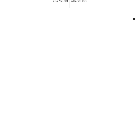
alle 19:00
alle 23:00
❮
❯