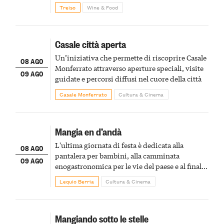
Treiso
Wine & Food
Casale città aperta
Un’iniziativa che permette di riscoprire Casale
08 AGO
Monferrato attraverso aperture speciali, visite
09 AGO
guidate e percorsi diffusi nel cuore della città
Casale Monferrato
Cultura & Cinema
Mangia en d’andà
L'ultima giornata di festa è dedicata alla
08 AGO
pantalera per bambini, alla camminata
09 AGO
enogastronomica per le vie del paese e al finale
pirotecnico
Lequio Berria
Cultura & Cinema
Mangiando sotto le stelle