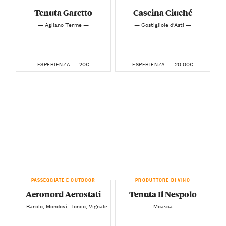
Tenuta Garetto
Cascina Ciuché
— Agliano Terme —
— Costigliole d’Asti —
20€
20.00€
ESPERIENZA —
ESPERIENZA —
PASSEGGIATE E OUTDOOR
PRODUTTORE DI VINO
Aeronord Aerostati
Tenuta Il Nespolo
— Barolo, Mondovì, Tonco, Vignale
— Moasca —
—