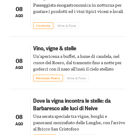
Passeggiata enogastronomica in notturna per
08
gustare i prodotti ed i vini tipici vicesi e locali
AGO
Vicoforte
Wine & Food
Vino, vigne & stelle
Un'apericena a buffet, a lume di candela, nel
08
cuore del Roero, dal tramonto fino a notte per
AGO
goderci con il naso all'insù il cielo stellato
Montaldo Roero
Wine & Food
Dove la vigna incontra le stelle: da
Barbaresco alle luci di Neive
08
Una serata speciale tra vigne, borghi e
panorami mozzafiato delle Langhe, con l’arrivo
AGO
al Bricco San Cristoforo