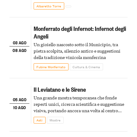
Albaretto Torre
Monferrato degli Infernot: Infernot degli
Angeli
03 AGO
Un gioiello nascosto sotto il Municipio, tra
08 AGO
pietra scolpita, silenzio antico e suggestioni
della tradizione vinicola monferrina
Fubine Monferrato
Cultura & Cinema
Il Leviatano e le Sirene
Una grande mostra temporanea che fonde
05 AGO
reperti unici, ricerca scientifica e suggestione
10 AGO
visiva, portando ancora una volta al centro
della scena le meraviglie del passato astigiano
Asti
Mostre