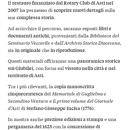
Il
restauro finanziato dal Rotary Club di Asti nel
ha permesso di
sulla
2007
scoprire nuovi dettagli
sua
.
complessa storia
Ad arricchire il percorso, saranno esposti
libri e
, provenienti dalla
Biblioteca del
documenti antichi
Seminario Vescovile
e dall’
Archivio Storico Diocesano
,
sia
che
.
in originale
in riproduzione
Questi materiali offriranno una
panoramica storica
, con focus sul
sui Giubilei
vissuto nella città e nel
.
territorio di Asti
Tra i più rilevanti, la
copia manoscritta
del
Memoriale di Guglielmo e
cinquecentesca
Secondino Ventura
e il
primo volume del Giornale
d’Asti
di
.
Stefano Giuseppe Incisa (1776)
In mostra anche
e una
preziose edizioni a stampa
con la
pergamena del 1625
concessione di