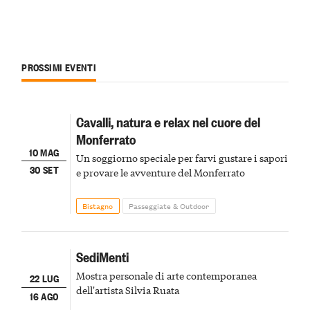
PROSSIMI EVENTI
Cavalli, natura e relax nel cuore del
Monferrato
10 MAG
Un soggiorno speciale per farvi gustare i sapori
30 SET
e provare le avventure del Monferrato
Bistagno
Passeggiate & Outdoor
SediMenti
Mostra personale di arte contemporanea
22 LUG
dell'artista Silvia Ruata
16 AGO