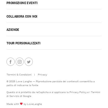
PROMOZIONE EVENTI
COLLABORA CON NOI
AZIENDE
TOUR PERSONALIZZATI
Termini & Condizioni
|
Privacy
© 2026 Love Langhe — Riproduzione parziale dei contenuti consentita a
patto di indicarne la fonte
Questo si è protetto da reCaptcha e si applicano la
Privacy Policy
e i
Termini
di Servizio
di Google
Made with
by LoveLanghe