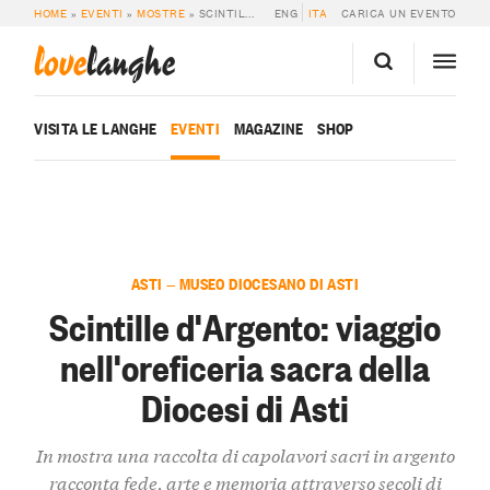
HOME
»
EVENTI
»
MOSTRE
»
SCINTILLE D’ARGENTO: VIAGGIO NELL’OREFICERIA SACRA DELLA DIOCESI DI ASTI
ENG
ITA
CARICA UN EVENTO
love
langhe
VISITA LE LANGHE
EVENTI
MAGAZINE
SHOP
ASTI — MUSEO DIOCESANO DI ASTI
Scintille d'Argento: viaggio
nell'oreficeria sacra della
Diocesi di Asti
In mostra una raccolta di capolavori sacri in argento
racconta fede, arte e memoria attraverso secoli di