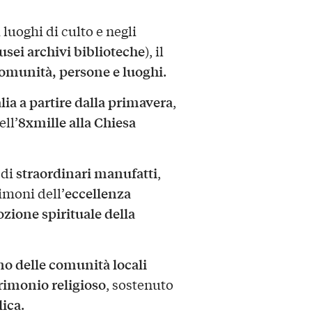
luoghi di culto e negli
ei archivi biblioteche
), il
omunità, persone e luoghi
.
alia a partire dalla primavera
,
8xmille alla Chiesa
ell’
straordinari manufatti
 di
,
eccellenza
timoni dell’
zione spirituale della
o delle comunità locali
rimonio religioso
, sostenuto
lica
.