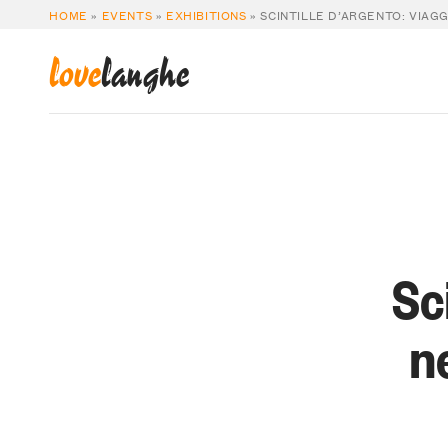
HOME
»
EVENTS
»
EXHIBITIONS
»
SCINTILLE D’ARGENTO: VIAGG
love
langhe
Sc
ne