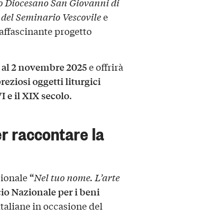
 Diocesano San Giovanni di
 del Seminario Vescovile
e
’affascinante progetto
 al 2 novembre 2025
e offrirà
reziosi oggetti liturgici
VI e il XIX secolo
.
r raccontare la
“
azionale
Nel tuo nome. L’arte
cio Nazionale per i beni
italiane in occasione del