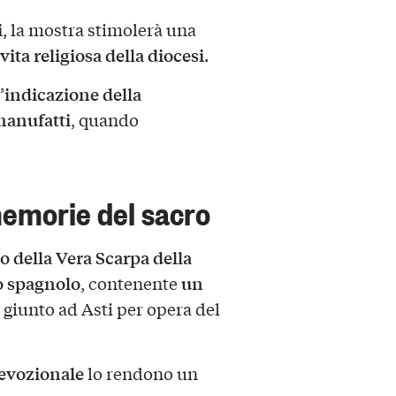
i
, la mostra stimolerà una
vita religiosa della diocesi
.
indicazione della
’
manufatti
, quando
memorie del sacro
o della Vera Scarpa della
o spagnolo
un
, contenente
, giunto ad Asti per opera del
devozionale
lo rendono un