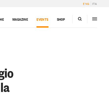
ENG
ITA
GHE
MAGAZINE
EVENTS
SHOP
gio
lla