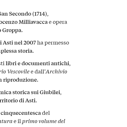
San Secondo (1714)
,
ocenzo Milliavacca
e opera
 Groppa
.
i Asti nel 2007
ha permesso
plessa storia
.
libri e documenti antichi
sti
,
io Vescovile
e dall’
Archivio
n riproduzione
.
ica storica sui Giubilei
,
rritorio di Asti
.
 cinquecentesca
del
ntura
e il
primo volume del