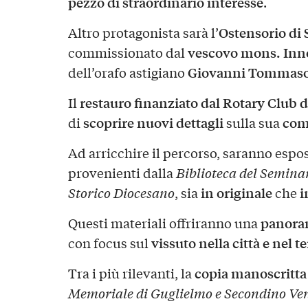
pezzo di straordinario interesse
.
Ostensorio di 
Altro protagonista sarà l’
vescovo mons. Inn
commissionato dal
Giovanni Tommaso
dell’orafo astigiano
restauro finanziato dal Rotary Club d
Il
scoprire nuovi dettagli
com
di
sulla sua
Ad arricchire il percorso, saranno espo
provenienti dalla
Biblioteca del Seminar
in originale
i
Storico Diocesano
, sia
che
panoram
Questi materiali offriranno una
vissuto nella città e nel te
con focus sul
copia manoscritta
Tra i più rilevanti, la
Memoriale di Guglielmo e Secondino Ve