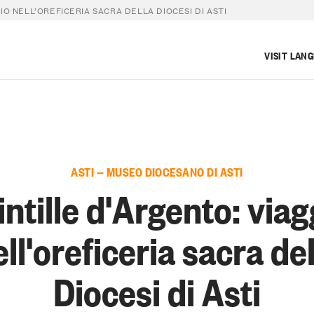
IO NELL’OREFICERIA SACRA DELLA DIOCESI DI ASTI
VISIT LAN
ASTI — MUSEO DIOCESANO DI ASTI
intille d'Argento: viag
ll'oreficeria sacra de
Diocesi di Asti