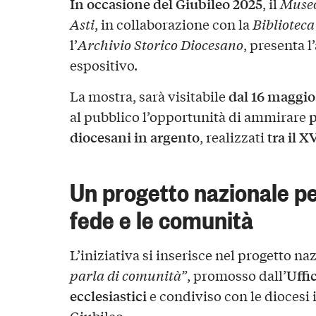
In occasione del Giubileo 2025
, il
Museo
Asti
, in collaborazione con la
Biblioteca
l’
Archivio Storico Diocesano
, presenta l
espositivo.
dal 16 maggio
La mostra, sarà visitabile
p
al pubblico l’opportunità di ammirare
diocesani in argento
tra il X
, realizzati
Un progetto nazionale pe
fede e le comunità
L’iniziativa si inserisce nel progetto n
Uffi
parla di comunità”
, promosso dall’
ecclesiastici
e condiviso con le diocesi 
Giubileo.