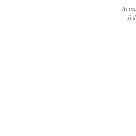
In mo
fed