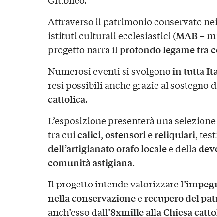
Attraverso il patrimonio conservato nei 
MAB – mus
istituti culturali ecclesiastici (
profondo legame tra c
progetto narra il
in tutta It
Numerosi eventi si svolgono
resi possibili anche grazie al sostegno d
cattolica
.
L’esposizione presenterà una selezione
calici
ostensori
reliquiari
tra cui
,
e
, tes
dell’artigianato orafo locale
devo
e della
comunità astigiana
.
impegn
Il progetto intende valorizzare l’
nella conservazione
recupero del pat
e
8xmille alla Chiesa catto
anch’esso dall’