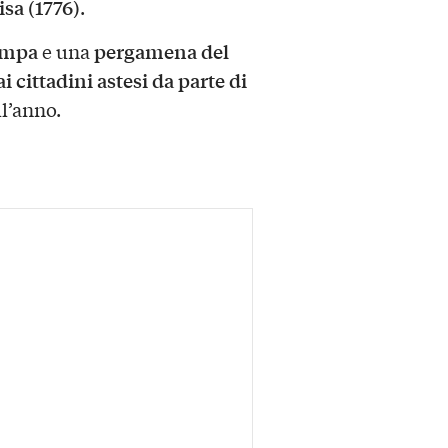
sa (1776)
.
tampa
pergamena del
e una
 cittadini astesi da parte di
ll’anno.