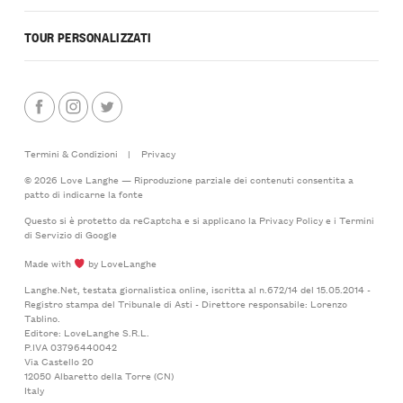
TOUR PERSONALIZZATI
Termini & Condizioni
|
Privacy
© 2026 Love Langhe — Riproduzione parziale dei contenuti consentita a
patto di indicarne la fonte
Questo si è protetto da reCaptcha e si applicano la
Privacy Policy
e i
Termini
di Servizio
di Google
Made with
by LoveLanghe
Langhe.Net, testata giornalistica online, iscritta al n.672/14 del 15.05.2014 -
Registro stampa del Tribunale di Asti - Direttore responsabile: Lorenzo
Tablino.
Editore: LoveLanghe S.R.L.
P.IVA 03796440042
Via Castello 20
12050 Albaretto della Torre (CN)
Italy