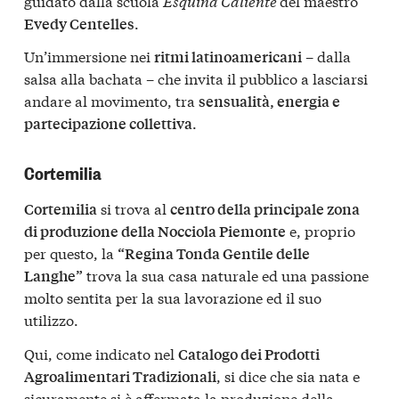
guidato dalla scuola
Esquina Caliente
del maestro
.
Evedy Centelles
Un’immersione nei
– dalla
ritmi latinoamericani
salsa alla bachata – che invita il pubblico a lasciarsi
andare al movimento, tra
sensualità, energia e
.
partecipazione collettiva
Cortemilia
si trova al
Cortemilia
centro della principale zona
e, proprio
di produzione della Nocciola Piemonte
per questo, la
“Regina Tonda Gentile delle
trova la sua casa naturale ed una passione
Langhe”
molto sentita per la sua lavorazione ed il suo
utilizzo.
Qui, come indicato nel
Catalogo dei Prodotti
, si dice che sia nata e
Agroalimentari Tradizionali
sicuramente si è affermata la produzione della