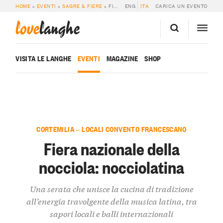
HOME
»
EVENTI
»
SAGRE & FIERE
»
FIERA NAZIONALE DELLA NOCCIOLA: NOCCIOLATINA
ENG
ITA
CARICA UN EVENTO
love
langhe
VISITA LE LANGHE
EVENTI
MAGAZINE
SHOP
CORTEMILIA — LOCALI CONVENTO FRANCESCANO
Fiera nazionale della
nocciola: nocciolatina
Una serata che unisce la cucina di tradizione
all’energia travolgente della musica latina, tra
sapori locali e balli internazionali