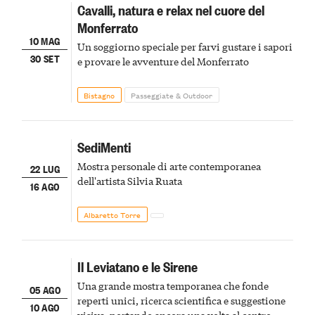
Cavalli, natura e relax nel cuore del
Monferrato
10 MAG
Un soggiorno speciale per farvi gustare i sapori
30 SET
e provare le avventure del Monferrato
Bistagno
Passeggiate & Outdoor
SediMenti
Mostra personale di arte contemporanea
22 LUG
dell'artista Silvia Ruata
16 AGO
Albaretto Torre
Il Leviatano e le Sirene
Una grande mostra temporanea che fonde
05 AGO
reperti unici, ricerca scientifica e suggestione
10 AGO
visiva, portando ancora una volta al centro