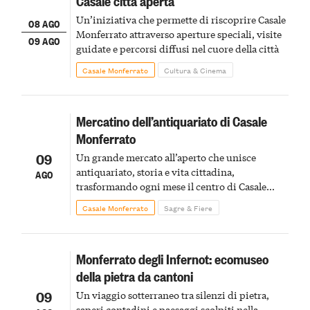
Casale città aperta
Un’iniziativa che permette di riscoprire Casale
08 AGO
Monferrato attraverso aperture speciali, visite
09 AGO
guidate e percorsi diffusi nel cuore della città
Casale Monferrato
Cultura & Cinema
Mercatino dell’antiquariato di Casale
Monferrato
09
Un grande mercato all’aperto che unisce
antiquariato, storia e vita cittadina,
AGO
trasformando ogni mese il centro di Casale
Monferrato in un luogo di scoperta e racconto
Casale Monferrato
Sagre & Fiere
Monferrato degli Infernot: ecomuseo
della pietra da cantoni
09
Un viaggio sotterraneo tra silenzi di pietra,
saperi contadini e paesaggi scolpiti nella