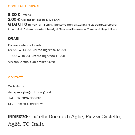
COME PARTECIPARE
8,00 €
intero
2,00 €
visitatori dai 18 ai 25 anni
GRATUITO
minori di 18 anni, persone con disabilità e accompagnatore,
titolari di Abbonamento Musei, di Torino+Piemonte Card e di Royal Pass.
ORARI
Da mercoledì a lunedì
09:00 → 13:00 (ultimo ingresso 12:00)
14:00 → 18:00 (ultimo ingresso 17:00)
Visitabile fino a dicembre 2026
CONTATTI
Website ↝
drm-pie.aglie@cultura.gov.it
Tel: +39 0124 330102
Mob: +39 366 8333372
Castello Ducale di Agliè, Piazza Castello,
INDIRIZZO:
Agliè, TO, Italia