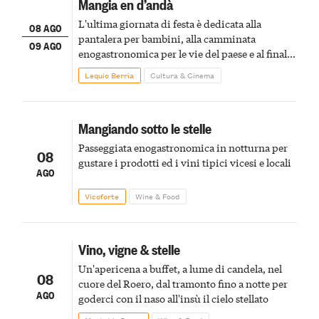
Mangia en d’andà
L'ultima giornata di festa è dedicata alla
08 AGO
pantalera per bambini, alla camminata
09 AGO
enogastronomica per le vie del paese e al finale
pirotecnico
Lequio Berria
Cultura & Cinema
Mangiando sotto le stelle
Passeggiata enogastronomica in notturna per
08
gustare i prodotti ed i vini tipici vicesi e locali
AGO
Vicoforte
Wine & Food
Vino, vigne & stelle
Un'apericena a buffet, a lume di candela, nel
08
cuore del Roero, dal tramonto fino a notte per
AGO
goderci con il naso all'insù il cielo stellato