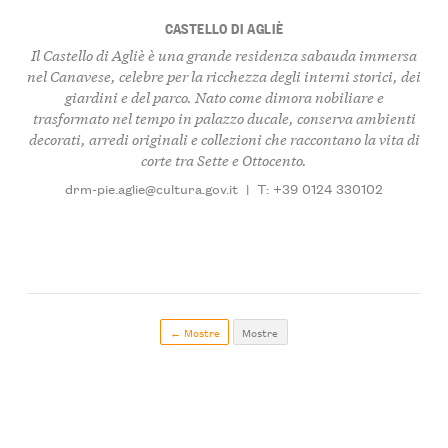
CASTELLO DI AGLIÈ
Il Castello di Agliè è una grande residenza sabauda immersa
nel Canavese, celebre per la ricchezza degli interni storici, dei
giardini e del parco. Nato come dimora nobiliare e
trasformato nel tempo in palazzo ducale, conserva ambienti
decorati, arredi originali e collezioni che raccontano la vita di
corte tra Sette e Ottocento.
drm-pie.aglie@cultura.gov.it
|
T: +39 0124 330102
← Mostre
Mostre