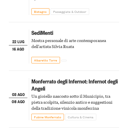
Bistagno
Passeggiate & Outdoor
SediMenti
Mostra personale di arte contemporanea
22 LUG
dell'artista Silvia Ruata
16 AGO
Albaretto Torre
Monferrato degli Infernot: Infernot degli
Angeli
03 AGO
Un gioiello nascosto sotto il Municipio, tra
08 AGO
pietra scolpita, silenzio antico e suggestioni
della tradizione vinicola monferrina
Fubine Monferrato
Cultura & Cinema