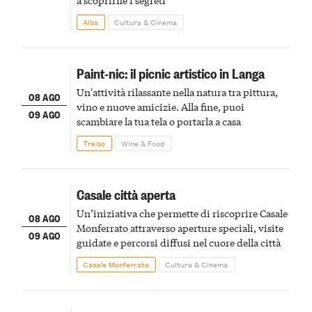
a scoprirne i segreti
Alba
Cultura & Cinema
Paint-nic: il picnic artistico in Langa
Un'attività rilassante nella natura tra pittura,
08 AGO
vino e nuove amicizie. Alla fine, puoi
09 AGO
scambiare la tua tela o portarla a casa
Treiso
Wine & Food
Casale città aperta
Un’iniziativa che permette di riscoprire Casale
08 AGO
Monferrato attraverso aperture speciali, visite
09 AGO
guidate e percorsi diffusi nel cuore della città
Casale Monferrato
Cultura & Cinema