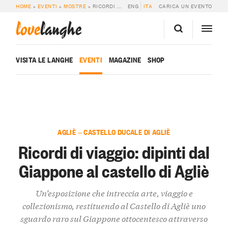
HOME
»
EVENTI
»
MOSTRE
»
RICORDI DI VIAGGIO: DIPINTI DAL GIAPPONE AL CASTELLO DI AGLIÈ
ENG
ITA
CARICA UN EVENTO
love
langhe
VISITA LE LANGHE
EVENTI
MAGAZINE
SHOP
AGLIÈ — CASTELLO DUCALE DI AGLIÈ
Ricordi di viaggio: dipinti dal
Giappone al castello di Agliè
Un’esposizione che intreccia arte, viaggio e
collezionismo, restituendo al Castello di Agliè uno
sguardo raro sul Giappone ottocentesco attraverso