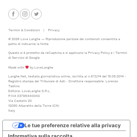
Termini & Condizioni
|
Privacy
© 2026 Love Langhe — Riproduzione parziale dei contenuti consentita a
patto di indicarne la fonte
Questo si è protetto da reCaptcha e si applicano la
Privacy Policy
e i
Termini
di Servizio
di Google
Made with
by LoveLanghe
Langhe.Net, testata giornalistica online, iscritta al n.672/14 del 15.05.2014 -
Registro stampa del Tribunale di Asti - Direttore responsabile: Lorenzo
Tablino.
Editore: LoveLanghe S.R.L.
P.IVA 03796440042
Via Castello 20
12050 Albaretto della Torre (CN)
Italy
Le tue preferenze relative alla privacy
Informativa sulla raccolta