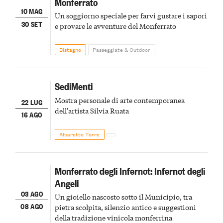
Monferrato
10 MAG
Un soggiorno speciale per farvi gustare i sapori
30 SET
e provare le avventure del Monferrato
Bistagno
Passeggiate & Outdoor
SediMenti
Mostra personale di arte contemporanea
22 LUG
dell'artista Silvia Ruata
16 AGO
Albaretto Torre
Monferrato degli Infernot: Infernot degli
Angeli
03 AGO
Un gioiello nascosto sotto il Municipio, tra
08 AGO
pietra scolpita, silenzio antico e suggestioni
della tradizione vinicola monferrina