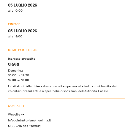
05 LUGLIO 2026
alle 10:00
FINISCE
05 LUGLIO 2026
alle 18:00
COME PARTECIPARE
Ingresso gratutito
ORARI
Domenica
10:00 → 12:20
15:00 → 18:00
I visitatori della chiesa dovranno ottemperare alle indicazioni fornite dai
volontari presidianti e a specifiche disposizioni dell’Autorità Locale.
CONTATTI
Website ↝
infopoint@turismoincollina.it
Mob: +39 333 1365812