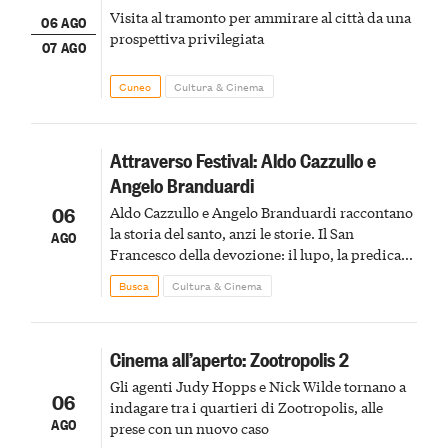
Visita al tramonto per ammirare al città da una
06 AGO
prospettiva privilegiata
07 AGO
Cuneo
Cultura & Cinema
Attraverso Festival: Aldo Cazzullo e
Angelo Branduardi
06
Aldo Cazzullo e Angelo Branduardi raccontano
la storia del santo, anzi le storie. Il San
AGO
Francesco della devozione: il lupo, la predica
agli uccelli, le stimmate
Busca
Cultura & Cinema
Cinema all’aperto: Zootropolis 2
Gli agenti Judy Hopps e Nick Wilde tornano a
06
indagare tra i quartieri di Zootropolis, alle
AGO
prese con un nuovo caso