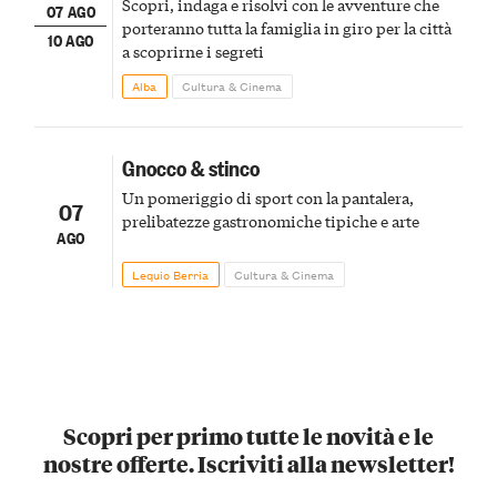
Scopri, indaga e risolvi con le avventure che
07 AGO
porteranno tutta la famiglia in giro per la città
10 AGO
a scoprirne i segreti
Alba
Cultura & Cinema
Gnocco & stinco
Un pomeriggio di sport con la pantalera,
07
prelibatezze gastronomiche tipiche e arte
AGO
Lequio Berria
Cultura & Cinema
Scopri per primo tutte le novità e le
nostre offerte. Iscriviti alla newsletter!