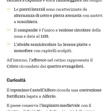
Le
sono caratterizzate da
pareti laterali
con motivi
alternanza di cotto e pietra arenaria
a
.
scacchiera
Il
è l’unico a
della
campanile
sezione circolare
zona e data al
.
1155
L’
ha
e
abside semicircolare
lesene piatte
con capitelli scolpiti.
monofore
All’interno, l’
nel catino rappresenta il
affresco
circondato dai
.
Cristo
quattro evangelisti
Curiosità
Il
ricorda una
toponimo Castell’Alfero
costruzione
legata a
.
fortificata
Alferio
Il paese conserva l’
con il
impianto medievale