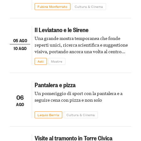
Fubine Monferrato
Cultura & Cinema
Il Leviatano e le Sirene
Una grande mostra temporanea che fonde
05 AGO
reperti unici, ricerca scientifica e suggestione
10 AGO
visiva, portando ancora una volta al centro
della scena le meraviglie del passato astigiano
Asti
Mostre
Pantalera e pizza
Un pomeriggio di sport con la pantalera e a
06
seguire cena con pizza e non solo
AGO
Lequio Berria
Cultura & Cinema
Visite al tramonto in Torre Civica