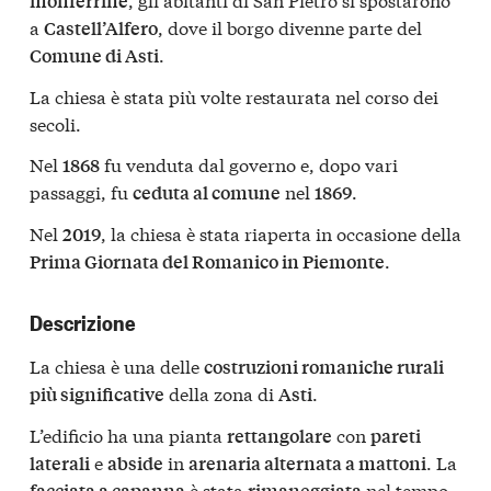
monferrine
a
, dove il borgo divenne parte del
Castell’Alfero
.
Comune di Asti
La chiesa è stata più volte restaurata nel corso dei
secoli.
Nel
fu venduta dal governo e, dopo vari
1868
passaggi, fu
nel
.
ceduta al comune
1869
Nel
, la chiesa è stata riaperta in occasione della
2019
.
Prima Giornata del Romanico in Piemonte
Descrizione
La chiesa è una delle
costruzioni romaniche rurali
della zona di
.
più significative
Asti
L’edificio ha una pianta
con
rettangolare
pareti
e
in
. La
laterali
abside
arenaria alternata a mattoni
è stata
nel tempo.
facciata a capanna
rimaneggiata