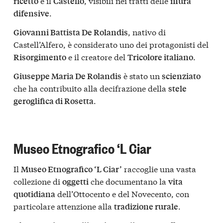
e il
, visibili nei tratti delle
ricetto
Castello
mura
.
difensive
, nativo di
Giovanni Battista De Rolandis
Castell’Alfero, è considerato uno dei protagonisti del
e il creatore del
.
Risorgimento
Tricolore italiano
è stato un
Giuseppe Maria De Rolandis
scienziato
che ha contribuito alla decifrazione della
stele
.
geroglifica di Rosetta
Museo Etnografico ‘L Ciar
Il
raccoglie una vasta
Museo Etnografico ‘L Ciar’
collezione di
che documentano la
oggetti
vita
dell’Ottocento e del Novecento, con
quotidiana
particolare attenzione alla
.
tradizione rurale