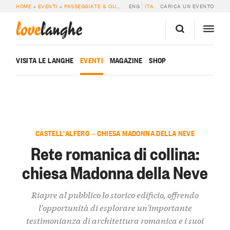
HOME
»
EVENTI
»
PASSEGGIATE & OUTDOOR
ENG
»
RETE ROMANICA DI COLLINA: 
ITA
CARICA UN EVENTO
love
langhe
VISITA LE LANGHE
EVENTI
MAGAZINE
SHOP
CASTELL'ALFERO — CHIESA MADONNA DELLA NEVE
Rete romanica di collina:
chiesa Madonna della Neve
Riapre al pubblico lo storico edificio, offrendo
l'opportunità di esplorare un'importante
testimonianza di architettura romanica e i suoi