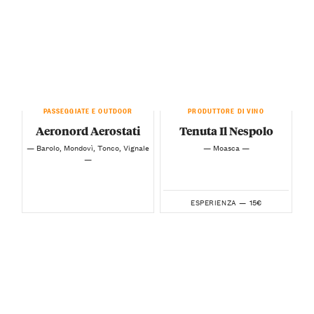
PASSEGGIATE E OUTDOOR
PRODUTTORE DI VINO
Aeronord Aerostati
Tenuta Il Nespolo
— Barolo, Mondovì, Tonco, Vignale
— Moasca —
—
15€
ESPERIENZA —