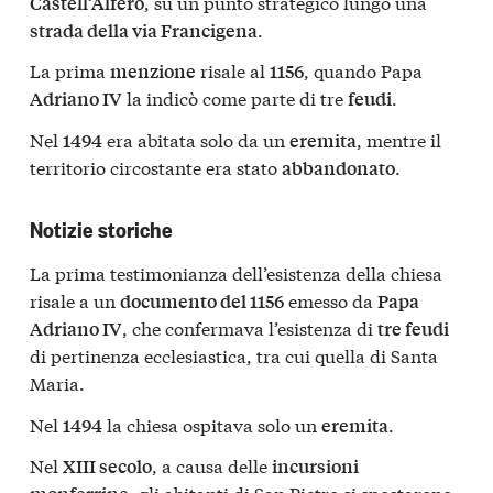
, su un punto strategico lungo una
Castell’Alfero
.
strada della via Francigena
La prima
risale al
, quando Papa
menzione
1156
la indicò come parte di tre
.
Adriano IV
feudi
Nel
era abitata solo da un
, mentre il
1494
eremita
territorio circostante era stato
.
abbandonato
Notizie storiche
La prima testimonianza dell’esistenza della chiesa
risale a un
emesso da
documento del 1156
Papa
, che confermava l’esistenza di
Adriano IV
tre feudi
di pertinenza ecclesiastica, tra cui quella di Santa
Maria.
Nel
la chiesa ospitava solo un
.
1494
eremita
Nel
, a causa delle
XIII secolo
incursioni
, gli abitanti di San Pietro si spostarono