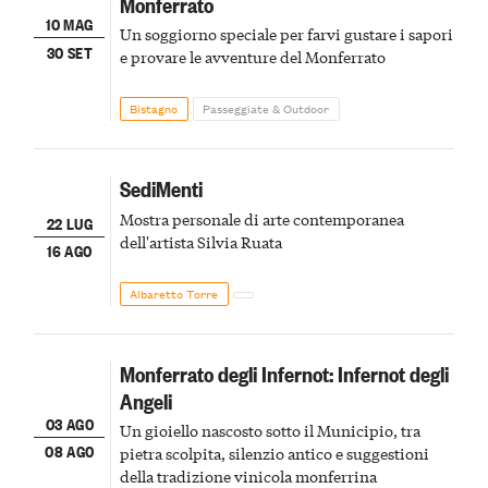
Monferrato
10 MAG
Un soggiorno speciale per farvi gustare i sapori
30 SET
e provare le avventure del Monferrato
Bistagno
Passeggiate & Outdoor
SediMenti
Mostra personale di arte contemporanea
22 LUG
dell'artista Silvia Ruata
16 AGO
Albaretto Torre
Monferrato degli Infernot: Infernot degli
Angeli
03 AGO
Un gioiello nascosto sotto il Municipio, tra
08 AGO
pietra scolpita, silenzio antico e suggestioni
della tradizione vinicola monferrina