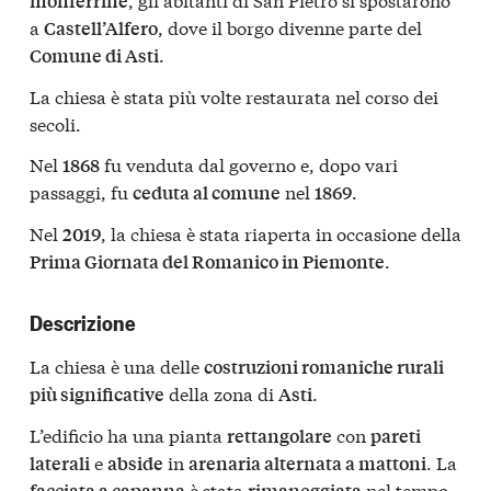
monferrine
a
, dove il borgo divenne parte del
Castell’Alfero
.
Comune di Asti
La chiesa è stata più volte restaurata nel corso dei
secoli.
Nel
fu venduta dal governo e, dopo vari
1868
passaggi, fu
nel
.
ceduta al comune
1869
Nel
, la chiesa è stata riaperta in occasione della
2019
.
Prima Giornata del Romanico in Piemonte
Descrizione
La chiesa è una delle
costruzioni romaniche rurali
della zona di
.
più significative
Asti
L’edificio ha una pianta
con
rettangolare
pareti
e
in
. La
laterali
abside
arenaria alternata a mattoni
è stata
nel tempo.
facciata a capanna
rimaneggiata