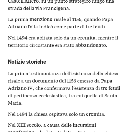
, su un punto strategico lungo una
Castell’Alfero
.
strada della via Francigena
La prima
risale al
, quando Papa
menzione
1156
la indicò come parte di tre
.
Adriano IV
feudi
Nel
era abitata solo da un
, mentre il
1494
eremita
territorio circostante era stato
.
abbandonato
Notizie storiche
La prima testimonianza dell’esistenza della chiesa
risale a un
emesso da
documento del 1156
Papa
, che confermava l’esistenza di
Adriano IV
tre feudi
di pertinenza ecclesiastica, tra cui quella di Santa
Maria.
Nel
la chiesa ospitava solo un
.
1494
eremita
Nel
, a causa delle
XIII secolo
incursioni
, gli abitanti di San Pietro si spostarono