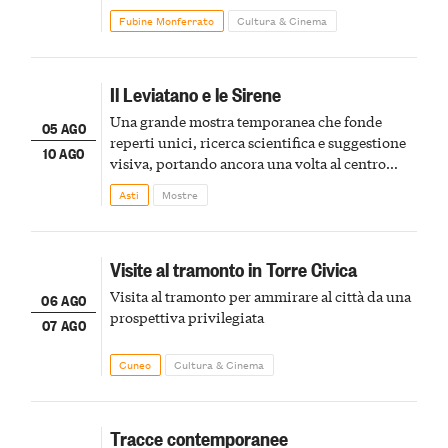
Fubine Monferrato
Cultura & Cinema
Il Leviatano e le Sirene
Una grande mostra temporanea che fonde
05 AGO
reperti unici, ricerca scientifica e suggestione
10 AGO
visiva, portando ancora una volta al centro
della scena le meraviglie del passato astigiano
Asti
Mostre
Visite al tramonto in Torre Civica
Visita al tramonto per ammirare al città da una
06 AGO
prospettiva privilegiata
07 AGO
Cuneo
Cultura & Cinema
Tracce contemporanee