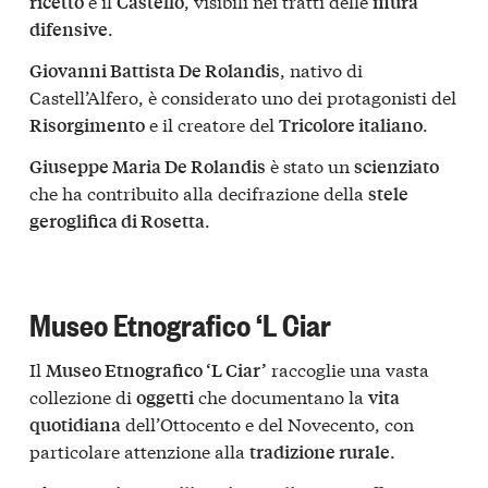
e il
, visibili nei tratti delle
ricetto
Castello
mura
.
difensive
, nativo di
Giovanni Battista De Rolandis
Castell’Alfero, è considerato uno dei protagonisti del
e il creatore del
.
Risorgimento
Tricolore italiano
è stato un
Giuseppe Maria De Rolandis
scienziato
che ha contribuito alla decifrazione della
stele
.
geroglifica di Rosetta
Museo Etnografico ‘L Ciar
Il
raccoglie una vasta
Museo Etnografico ‘L Ciar’
collezione di
che documentano la
oggetti
vita
dell’Ottocento e del Novecento, con
quotidiana
particolare attenzione alla
.
tradizione rurale