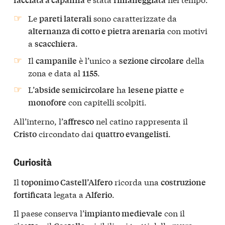
Le
sono caratterizzate da
pareti laterali
con motivi
alternanza di cotto e pietra arenaria
a
.
scacchiera
Il
è l’unico a
della
campanile
sezione circolare
zona e data al
.
1155
L’
ha
e
abside semicircolare
lesene piatte
con capitelli scolpiti.
monofore
All’interno, l’
nel catino rappresenta il
affresco
circondato dai
.
Cristo
quattro evangelisti
Curiosità
Il
ricorda una
toponimo Castell’Alfero
costruzione
legata a
.
fortificata
Alferio
Il paese conserva l’
con il
impianto medievale