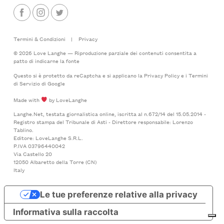
Termini & Condizioni
|
Privacy
© 2026 Love Langhe — Riproduzione parziale dei contenuti consentita a
patto di indicarne la fonte
Questo si è protetto da reCaptcha e si applicano la
Privacy Policy
e i
Termini
di Servizio
di Google
Made with
by LoveLanghe
Langhe.Net, testata giornalistica online, iscritta al n.672/14 del 15.05.2014 -
Registro stampa del Tribunale di Asti - Direttore responsabile: Lorenzo
Tablino.
Editore: LoveLanghe S.R.L.
P.IVA 03796440042
Via Castello 20
12050 Albaretto della Torre (CN)
Italy
Le tue preferenze relative alla privacy
Informativa sulla raccolta