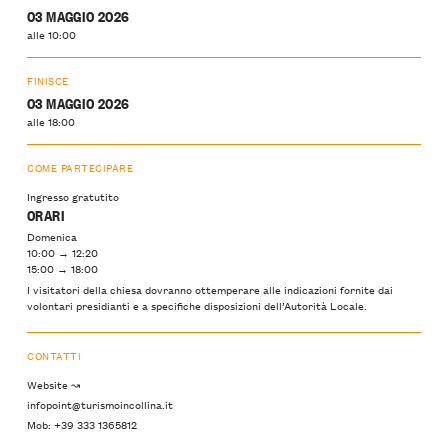
03 MAGGIO 2026
alle 10:00
FINISCE
03 MAGGIO 2026
alle 18:00
COME PARTECIPARE
Ingresso gratutito
ORARI
Domenica
10:00 → 12:20
15:00 → 18:00
I visitatori della chiesa dovranno ottemperare alle indicazioni fornite dai
volontari presidianti e a specifiche disposizioni dell’Autorità Locale.
CONTATTI
Website ↝
infopoint@turismoincollina.it
Mob: +39 333 1365812