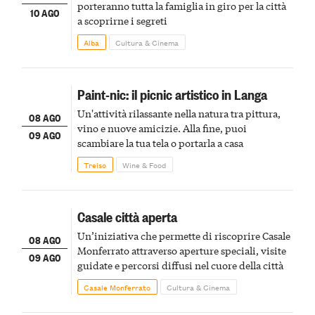
porteranno tutta la famiglia in giro per la città
10 AGO
a scoprirne i segreti
Alba
Cultura & Cinema
Paint-nic: il picnic artistico in Langa
Un'attività rilassante nella natura tra pittura,
08 AGO
vino e nuove amicizie. Alla fine, puoi
09 AGO
scambiare la tua tela o portarla a casa
Treiso
Wine & Food
Casale città aperta
Un’iniziativa che permette di riscoprire Casale
08 AGO
Monferrato attraverso aperture speciali, visite
09 AGO
guidate e percorsi diffusi nel cuore della città
Casale Monferrato
Cultura & Cinema