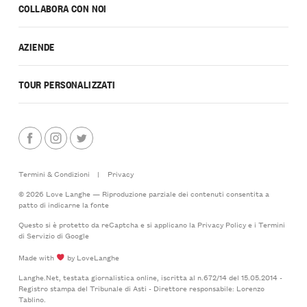
COLLABORA CON NOI
AZIENDE
TOUR PERSONALIZZATI
Termini & Condizioni
|
Privacy
© 2026 Love Langhe — Riproduzione parziale dei contenuti consentita a
patto di indicarne la fonte
Questo si è protetto da reCaptcha e si applicano la
Privacy Policy
e i
Termini
di Servizio
di Google
Made with
by LoveLanghe
Langhe.Net, testata giornalistica online, iscritta al n.672/14 del 15.05.2014 -
Registro stampa del Tribunale di Asti - Direttore responsabile: Lorenzo
Tablino.