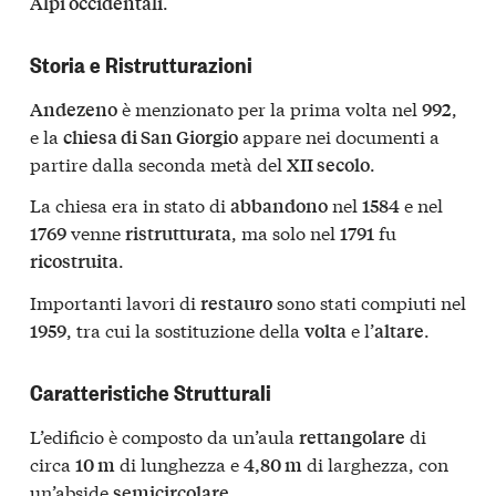
.
Alpi occidentali
Storia e Ristrutturazioni
è menzionato per la prima volta nel
,
Andezeno
992
e la
appare nei documenti a
chiesa di San Giorgio
partire dalla seconda metà del
.
XII secolo
La chiesa era in stato di
nel
e nel
abbandono
1584
venne
, ma solo nel
fu
1769
ristrutturata
1791
.
ricostruita
Importanti lavori di
sono stati compiuti nel
restauro
, tra cui la sostituzione della
e l’
.
1959
volta
altare
Caratteristiche Strutturali
L’edificio è composto da un’aula
di
rettangolare
circa
di lunghezza e
di larghezza, con
10 m
4,80 m
un’abside
.
semicircolare