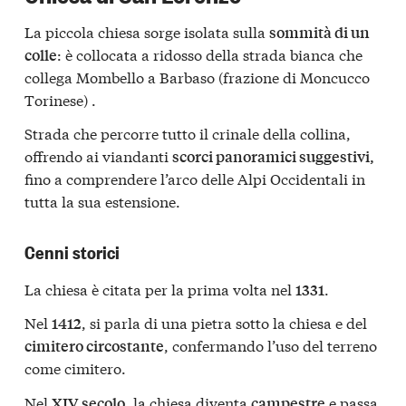
La piccola chiesa sorge isolata sulla
sommità di un
: è collocata a ridosso della strada bianca che
colle
collega Mombello a Barbaso (frazione di Moncucco
Torinese) .
Strada che percorre tutto il crinale della collina,
offrendo ai viandanti
scorci panoramici suggestivi,
fino a comprendere l’arco delle Alpi Occidentali in
tutta la sua estensione.
Cenni storici
La chiesa è citata per la prima volta nel
.
1331
Nel
, si parla di una pietra sotto la chiesa e del
1412
, confermando l’uso del terreno
cimitero circostante
come cimitero.
Nel
, la chiesa diventa
e passa
XIV secolo
campestre