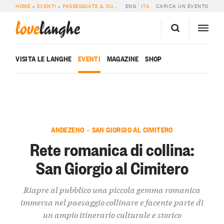
HOME
»
EVENTI
»
PASSEGGIATE & OUTDOOR
ENG
»
RETE ROMANICA DI COLLINA: S
ITA
CARICA UN EVENTO
love
langhe
VISITA LE LANGHE
EVENTI
MAGAZINE
SHOP
ANDEZENO — SAN GIORGIO AL CIMITERO
Rete romanica di collina:
San Giorgio al Cimitero
Riapre al pubblico una piccola gemma romanica
immersa nel paesaggio collinare e facente parte di
un ampio itinerario culturale e storico