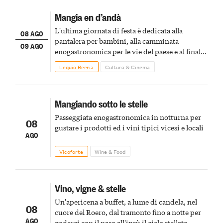
Mangia en d’andà
L'ultima giornata di festa è dedicata alla
08 AGO
pantalera per bambini, alla camminata
09 AGO
enogastronomica per le vie del paese e al finale
pirotecnico
Lequio Berria
Cultura & Cinema
Mangiando sotto le stelle
Passeggiata enogastronomica in notturna per
08
gustare i prodotti ed i vini tipici vicesi e locali
AGO
Vicoforte
Wine & Food
Vino, vigne & stelle
Un'apericena a buffet, a lume di candela, nel
08
cuore del Roero, dal tramonto fino a notte per
AGO
goderci con il naso all'insù il cielo stellato