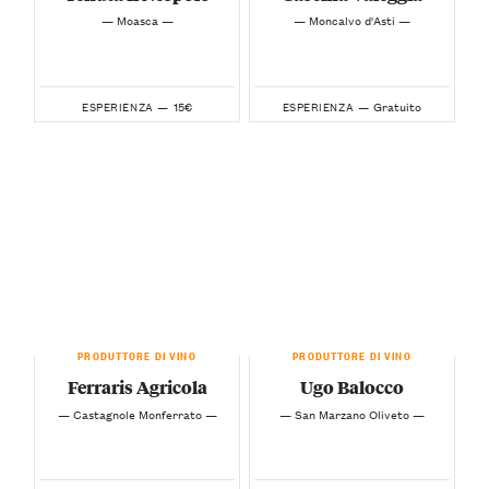
— Moasca —
— Moncalvo d'Asti —
15€
Gratuito
ESPERIENZA —
ESPERIENZA —
PRODUTTORE DI VINO
PRODUTTORE DI VINO
Ferraris Agricola
Ugo Balocco
— Castagnole Monferrato —
— San Marzano Oliveto —