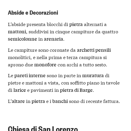
Abside e Decorazioni
L’abside presenta blocchi di
alternati a
pietra
, suddivisi in cinque campiture da quattro
mattoni
in
.
semicolonne
arenaria
Le campiture sono coronate da
archetti pensili
monolitici, e nella prima e terza campitura si
aprono due
con archi a tutto sesto.
monofore
Le
sono in parte in
di
pareti interne
muratura
pietre e mattoni a vista, con soffitto piano in tavole
di
e pavimenti in
.
larice
pietra di Barge
L’
in
e i
sono di recente fattura.
altare
pietra
banchi
Chiesa di San Lorenzo