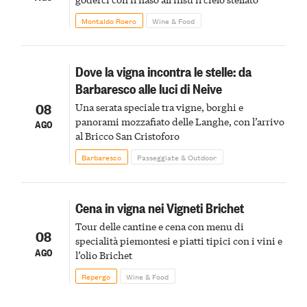
Montaldo Roero
Wine & Food
Dove la vigna incontra le stelle: da
Barbaresco alle luci di Neive
08
Una serata speciale tra vigne, borghi e
panorami mozzafiato delle Langhe, con l’arrivo
AGO
al Bricco San Cristoforo
Barbaresco
Passeggiate & Outdoor
Cena in vigna nei Vigneti Brichet
Tour delle cantine e cena con menu di
08
specialità piemontesi e piatti tipici con i vini e
AGO
l’olio Brichet
Repergo
Wine & Food