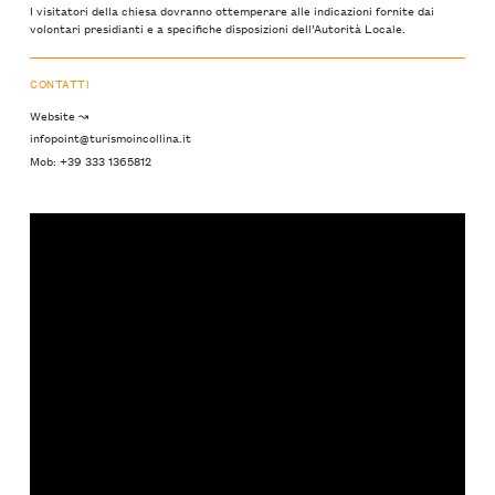
I visitatori della chiesa dovranno ottemperare alle indicazioni fornite dai
volontari presidianti e a specifiche disposizioni dell’Autorità Locale.
CONTATTI
Website ↝
infopoint@turismoincollina.it
Mob: +39 333 1365812