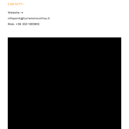
CONTATTI
Website ↝
infopoint@turismoincollina.it
Mob: +39 333 1365812