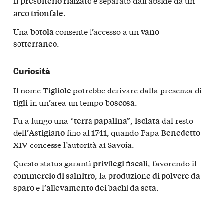
Il
è separato dall’abside da un
presbiterio rialzato
.
arco trionfale
Una
consente l’accesso a un
botola
vano
.
sotterraneo
Curiosità
Il nome
potrebbe derivare dalla presenza di
Tigliole
in un’area un tempo
.
tigli
boscosa
Fu a lungo una
,
dal resto
“terra papalina”
isolata
dell’
fino al
, quando Papa
Astigiano
1741
Benedetto
concesse l’autorità ai
.
XIV
Savoia
Questo status garantì
, favorendo il
privilegi fiscali
, la
commercio di salnitro
produzione di polvere da
e l’
.
sparo
allevamento dei bachi da seta