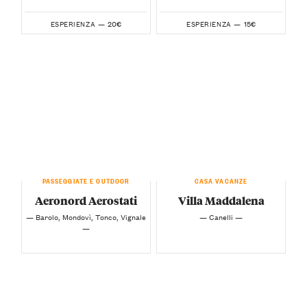
20€
15€
ESPERIENZA —
ESPERIENZA —
PASSEGGIATE E OUTDOOR
CASA VACANZE
Aeronord Aerostati
Villa Maddalena
— Barolo, Mondovì, Tonco, Vignale
— Canelli —
—