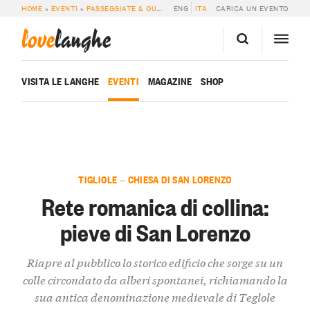
HOME
»
EVENTI
»
PASSEGGIATE & OUTDOOR
ENG
»
RETE ROMANICA DI COLLINA: P
ITA
CARICA UN EVENTO
love
langhe
VISITA LE LANGHE
EVENTI
MAGAZINE
SHOP
TIGLIOLE — CHIESA DI SAN LORENZO
Rete romanica di collina:
pieve di San Lorenzo
Riapre al pubblico lo storico edificio che sorge su un
colle circondato da alberi spontanei, richiamando la
sua antica denominazione medievale di Teglole