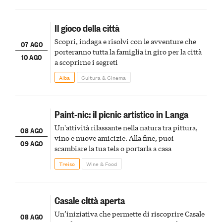
Il gioco della città
Scopri, indaga e risolvi con le avventure che
07 AGO
porteranno tutta la famiglia in giro per la città
10 AGO
a scoprirne i segreti
Alba
Cultura & Cinema
Paint-nic: il picnic artistico in Langa
Un'attività rilassante nella natura tra pittura,
08 AGO
vino e nuove amicizie. Alla fine, puoi
09 AGO
scambiare la tua tela o portarla a casa
Treiso
Wine & Food
Casale città aperta
Un’iniziativa che permette di riscoprire Casale
08 AGO