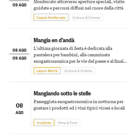
Monferrato attraverso aperture speciali, visite
09 AGO
guidate e percorsi diffusi nel cuore della città
Casale Monferrato
Cultura & Cinema
Mangia en d’andà
L'ultima giornata di festa è dedicata alla
08 AGO
pantalera per bambini, alla camminata
09 AGO
enogastronomica per le vie del paese e al finale
pirotecnico
Lequio Berria
Cultura & Cinema
Mangiando sotto le stelle
Passeggiata enogastronomica in notturna per
08
gustare i prodotti ed i vini tipici vicesi e locali
AGO
Vicoforte
Wine & Food