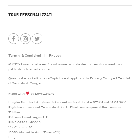
TOUR PERSONALIZZATI
Termini & Condizioni
|
Privacy
© 2026 Love Langhe — Riproduzione parziale dei contenuti consentita a
patto di indicarne la fonte
Questo si è protetto da reCaptcha e si applicano la
Privacy Policy
e i
Termini
di Servizio
di Google
Made with
by LoveLanghe
Langhe.Net, testata giornalistica online, iscritta al n.672/14 del 15.05.2014 -
Registro stampa del Tribunale di Asti - Direttore responsabile: Lorenzo
Tablino.
Editore: LoveLanghe S.R.L.
P.IVA 03796440042
Via Castello 20
12050 Albaretto della Torre (CN)
Italy