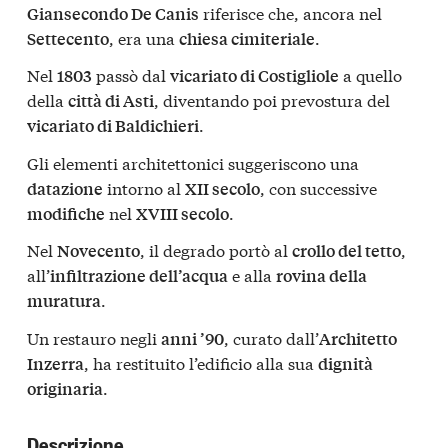
riferisce che, ancora nel
Giansecondo De Canis
, era una
.
Settecento
chiesa cimiteriale
Nel
passò dal
a quello
1803
vicariato di Costigliole
della
, diventando poi prevostura del
città di Asti
.
vicariato di Baldichieri
Gli elementi architettonici suggeriscono una
intorno al
, con successive
datazione
XII secolo
nel
.
modifiche
XVIII secolo
Nel
, il degrado portò al
,
Novecento
crollo del tetto
all’
e alla
infiltrazione dell’acqua
rovina della
.
muratura
Un restauro negli
, curato dall’
anni ’90
Architetto
, ha restituito l’edificio alla sua
Inzerra
dignità
.
originaria
Descrizione