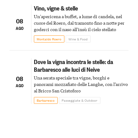
Vino, vigne & stelle
Un'apericena a buffet, a lume di candela, nel
08
cuore del Roero, dal tramonto fino a notte per
AGO
goderci con il naso all'insù il cielo stellato
Montaldo Roero
Wine & Food
Dove la vigna incontra le stelle: da
Barbaresco alle luci di Neive
08
Una serata speciale tra vigne, borghi e
panorami mozzafiato delle Langhe, con l’arrivo
AGO
al Bricco San Cristoforo
Barbaresco
Passeggiate & Outdoor