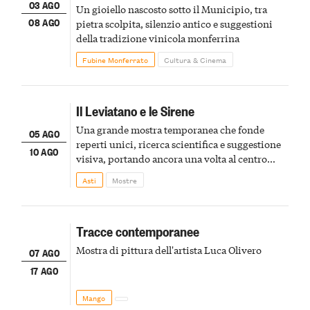
03 AGO
Un gioiello nascosto sotto il Municipio, tra
08 AGO
pietra scolpita, silenzio antico e suggestioni
della tradizione vinicola monferrina
Fubine Monferrato
Cultura & Cinema
Il Leviatano e le Sirene
Una grande mostra temporanea che fonde
05 AGO
reperti unici, ricerca scientifica e suggestione
10 AGO
visiva, portando ancora una volta al centro
della scena le meraviglie del passato astigiano
Asti
Mostre
Tracce contemporanee
Mostra di pittura dell'artista Luca Olivero
07 AGO
17 AGO
Mango