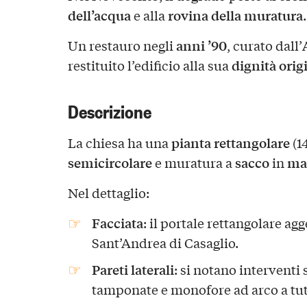
dell’acqua
rovina della muratura
e alla
.
anni ’90
Un restauro negli
, curato dall’
dignità orig
restituito l’edificio alla sua
Descrizione
pianta rettangolare
La chiesa ha una
(1
semicircolare
sacco
mat
e muratura a
in
Nel dettaglio:
Facciata
: il portale rettangolare agg
Sant’Andrea di Casaglio.
Pareti laterali
: si notano interventi 
tamponate e monofore ad arco a tut