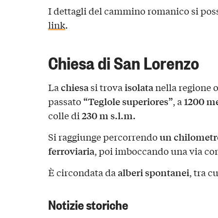
I dettagli del cammino romanico si pos
link
.
Chiesa di San Lorenzo
chiesa
isolata
La
si trova
nella regione 
“Teglole superiores”
1200 met
passato
, a
230 m s.l.m.
colle di
un chilometr
Si raggiunge percorrendo
ferroviaria
, poi imboccando una via c
alberi spontanei
È circondata da
, tra c
Notizie storiche