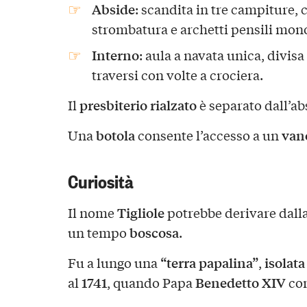
Abside
: scandita in tre campiture,
strombatura e archetti pensili monol
Interno
: aula a navata unica, divis
traversi con volte a crociera.
presbiterio rialzato
Il
è separato dall’a
botola
van
Una
consente l’accesso a un
Curiosità
Tigliole
Il nome
potrebbe derivare dall
boscosa
un tempo
.
“terra papalina”
isolata
Fu a lungo una
,
1741
Benedetto XIV
al
, quando Papa
con