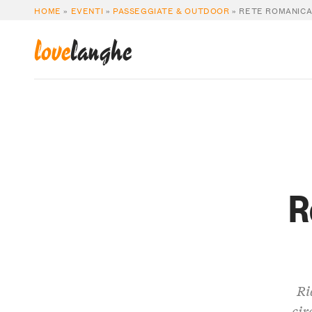
HOME
»
EVENTI
»
PASSEGGIATE & OUTDOOR
»
RETE ROMANICA 
love
langhe
R
Ri
cir