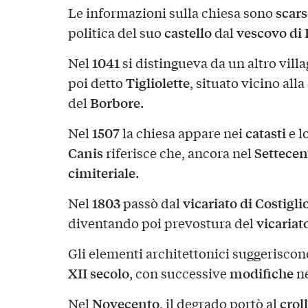
scars
Le informazioni sulla chiesa sono
castello
vescovo di 
politica del suo
dal
1041
Nel
si distingueva da un altro villa
Tigliolette
poi detto
, situato vicino all
Borbore
del
.
1507
catasti
Nel
la chiesa appare nei
e l
Canis
Settecen
riferisce che, ancora nel
cimiteriale
.
1803
vicariato di Costigli
Nel
passò dal
vicariat
diventando poi prevostura del
Gli elementi architettonici suggerisco
XII secolo
modifiche
, con successive
n
Novecento
croll
Nel
, il degrado portò al