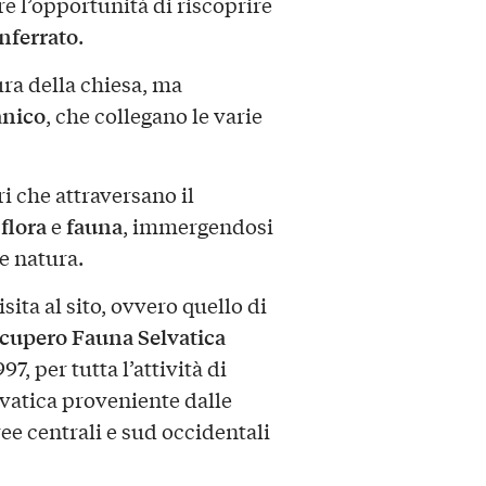
fre l’opportunità di riscoprire
ferrato
.
tura della chiesa, ma
nico
, che collegano le varie
ri che attraversano il
flora
fauna
i
e
, immergendosi
 e natura.
ita al sito, ovvero quello di
cupero Fauna Selvatica
97, per tutta l’attività di
lvatica proveniente dalle
ree centrali e sud occidentali