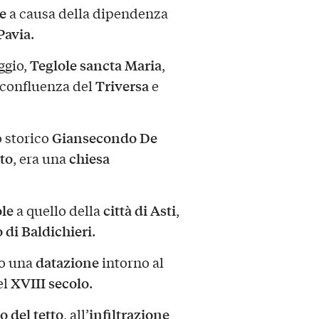
e
a causa della dipendenza
Pavia
.
Teglole sancta Maria
ggio,
,
Triversa
a confluenza del
e
Giansecondo De
o storico
to
chiesa
, era una
ole
città di Asti
a quello della
,
o di Baldichieri
.
datazione
no una
intorno al
XVIII secolo
el
.
o del tetto
infiltrazione
, all’