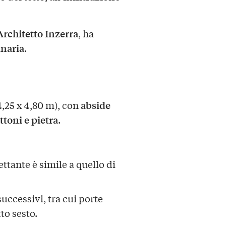
Architetto Inzerra
, ha
inaria
.
abside
4,25 x 4,80 m), con
toni e pietra
.
ettante è simile a quello di
successivi, tra cui porte
to sesto.