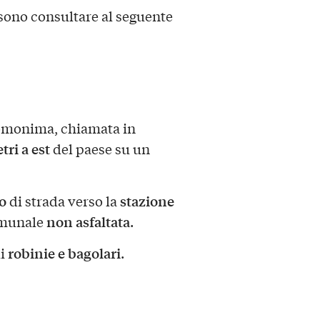
sono consultare al seguente
omonima, chiamata in
ri a est
del paese su un
o
stazione
di strada verso la
non asfaltata
omunale
.
robinie e bagolari
ui
.