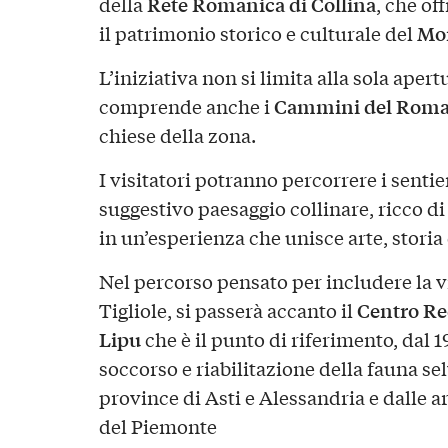
Rete Romanica di Collina
della
, che of
Mon
il patrimonio storico e culturale del
L’iniziativa non si limita alla sola aper
Cammini del Roma
comprende anche i
chiese della zona.
I visitatori potranno percorrere i sentie
suggestivo paesaggio collinare, ricco d
in un’esperienza che unisce arte, storia
Nel percorso pensato per includere la vis
Centro Re
Tigliole, si passerà accanto il
Lipu
che è il punto di riferimento, dal 19
soccorso e riabilitazione della fauna se
province di Asti e Alessandria e dalle a
del Piemonte