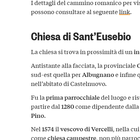
I dettagli del cammino romanico per visi
possono consultare al seguente
link
.
Chiesa di Sant’Eusebio
in
La chiesa si trova in prossimità di un
Antistante alla facciata, la provinciale
Albugnano
sud-est quella per
e infine 
nell’abitato di Castelnuovo.
prima parrocchiale
Fu la
del luogo e ri
1280
partire dal
come dipendente dall
Pino
.
1574
vescovo di Vercelli
Nel
il
, nella cu
chiesa campestre
come
, non più parro