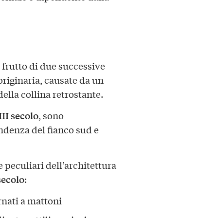
l frutto di due successive
riginaria, causate da un
ella collina retrostante.
II secolo
, sono
ndenza del fianco sud e
 peculiari dell’architettura
secolo
:
rnati a mattoni