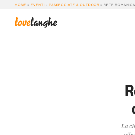
HOME
»
EVENTI
»
PASSEGGIATE & OUTDOOR
»
RETE ROMANICA 
love
langhe
R
La ch
offr