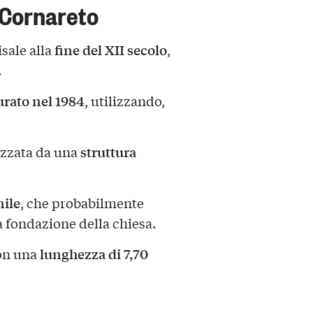
 Cornareto
fine del XII secolo
sale alla
,
.
urato nel 1984
, utilizzando,
struttura
rizzata da una
nile
, che probabilmente
la fondazione della chiesa.
lunghezza di 7,70
con una