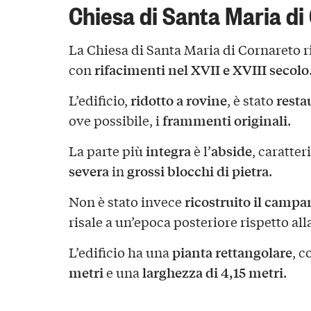
Chiesa di Santa Maria di
La Chiesa di Santa Maria di Cornareto ri
rifacimenti nel XVII e XVIII secolo
con
ridotto a rovine
resta
L’edificio,
, è stato
frammenti originali
ove possibile, i
.
integra
abside
La parte più
è l’
, caratte
severa
grossi blocchi di pietra
in
.
ricostruito il campa
Non è stato invece
risale a un’epoca posteriore rispetto al
pianta rettangolare
L’edificio ha una
, 
metri
larghezza di 4,15 metri
e una
.