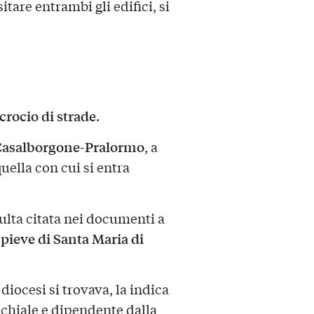
tare entrambi gli edifici, si
crocio di strade
.
Casalborgone-Pralormo
, a
quella con cui si entra
sulta citata nei documenti a
pieve di Santa Maria di
a
i diocesi si trovava, la indica
cchiale e dipendente dalla