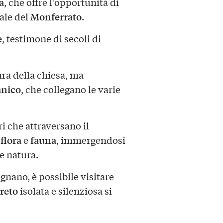
a
, che offre l’opportunità di
Monferrato
rale del
.
e
, testimone di secoli di
tura della chiesa, ma
nico
, che collegano le varie
ri che attraversano il
flora
fauna
i
e
, immergendosi
 e natura.
nano, è possibile visitare
reto
isolata e silenziosa si