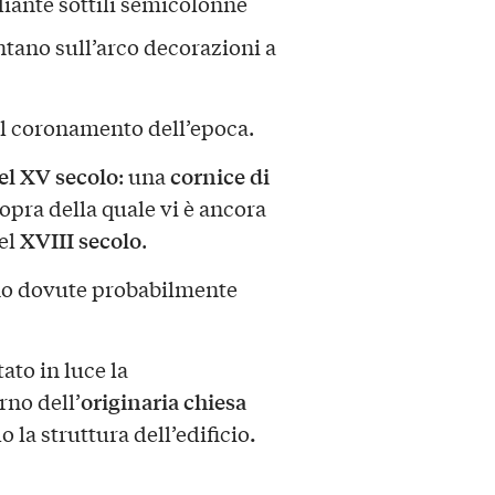
diante sottili semicolonne
ntano sull’arco decorazioni a
il coronamento dell’epoca.
l XV secolo
cornice di
: una
 sopra della quale vi è ancora
XVIII secolo
el
.
sono dovute probabilmente
ato in luce la
originaria chiesa
erno dell’
.
 la struttura dell’edificio