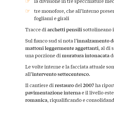
la divisione in tre specchiature me
tre monofore, che all’interno prese
fogliami e girali
archetti pensili
Tracce di
sottolineano 
innalzamento de
Sul fianco sud si nota l’
mattoni leggermente aggettanti
, al di
muratura intonacata
una porzione di
d
Le volte interne e la facciata attuale 
intervento settecentesco
all’
.
restauro
2007
Il cantiere di
del
ha riport
pavimentazione interna
e il livello est
romanica
, riqualificando e consolidando