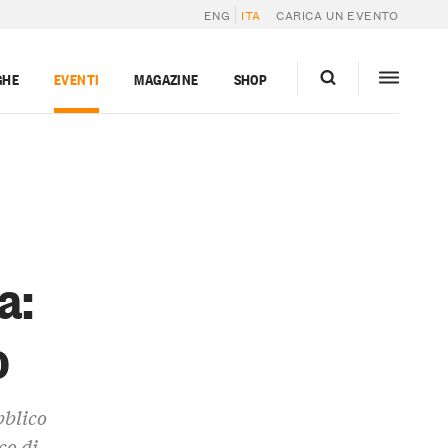
ENG
ITA
CARICA UN EVENTO
GHE
EVENTI
MAGAZINE
SHOP
a:
o
bblico
co di