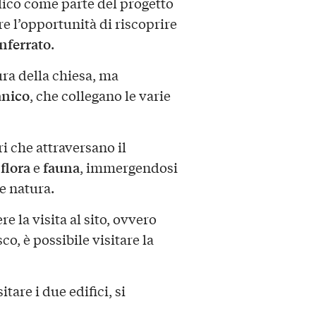
lico come parte del progetto
fre l’opportunità di riscoprire
ferrato
.
tura della chiesa, ma
nico
, che collegano le varie
ri che attraversano il
flora
fauna
i
e
, immergendosi
 e natura.
e la visita al sito, ovvero
co, è possibile visitare la
are i due edifici, si