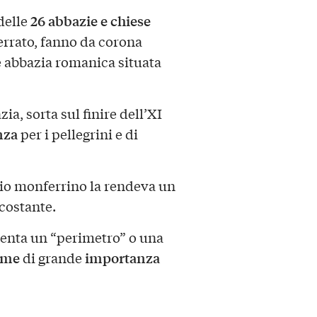
26
abbazie e chiese
 delle
ferrato, fanno da corona
 abbazia romanica situata
zia, sorta sul finire dell’XI
nza
per i pellegrini e di
io monferrino la rendeva un
rcostante.
senta un “perimetro” o una
eme
importanza
di grande