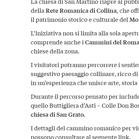
La chiesa di San Martino riapre al pubb
Rete Romanica di Collina
della
, che of
Mon
il patrimonio storico e culturale del
L’iniziativa non si limita alla sola aper
Cammini del Roma
comprende anche i
chiese della zona.
I visitatori potranno percorrere i sentie
suggestivo paesaggio collinare, ricco d
in un’esperienza che unisce arte, storia
Durante il percorso pensato per includer
quello Buttigliera d’Asti – Colle Don Bos
chiesa di San Grato.
I dettagli del cammino romanico per visit
possono consultare al seguente
link
.