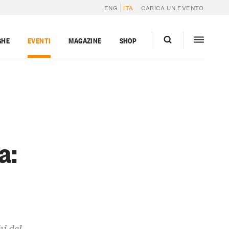
ENG
ITA
CARICA UN EVENTO
GHE
EVENTI
MAGAZINE
SHOP
a:
o
hi del