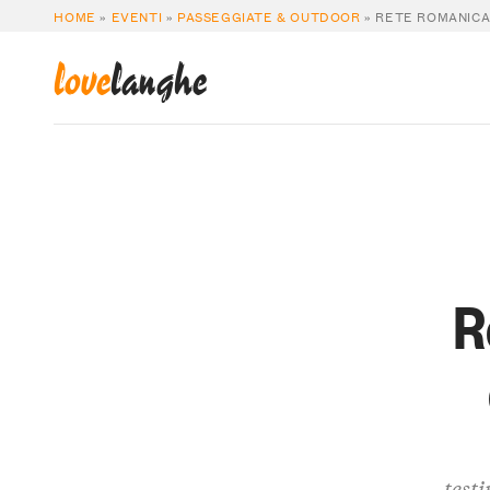
HOME
»
EVENTI
»
PASSEGGIATE & OUTDOOR
»
RETE ROMANICA 
love
langhe
R
testi