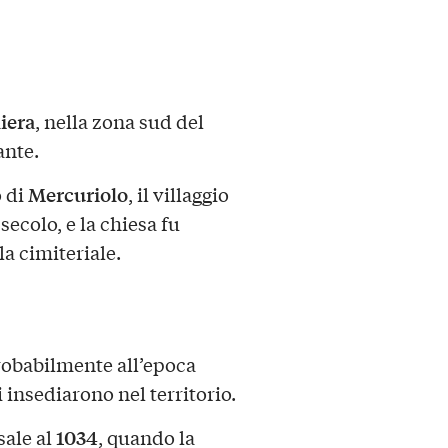
iera
, nella zona sud del
ante.
Mercuriolo
o di
, il villaggio
ecolo, e la chiesa fu
a cimiteriale.
probabilmente all’epoca
 insediarono nel territorio.
1034
sale al
, quando la