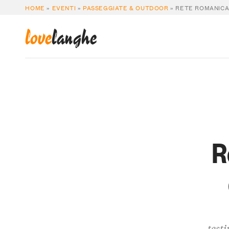
HOME
»
EVENTI
»
PASSEGGIATE & OUTDOOR
»
RETE ROMANICA 
love
langhe
R
testi