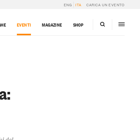
ENG
ITA
CARICA UN EVENTO
GHE
EVENTI
MAGAZINE
SHOP
a:
o
hi del