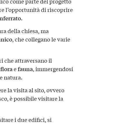
lico come parte del progetto
fre l’opportunità di riscoprire
ferrato
.
tura della chiesa, ma
nico
, che collegano le varie
ri che attraversano il
flora
fauna
i
e
, immergendosi
 e natura.
e la visita al sito, ovvero
co, è possibile visitare la
are i due edifici, si