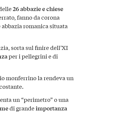
26
abbazie e chiese
 delle
ferrato, fanno da corona
 abbazia romanica situata
zia, sorta sul finire dell’XI
nza
per i pellegrini e di
io monferrino la rendeva un
rcostante.
senta un “perimetro” o una
eme
importanza
di grande