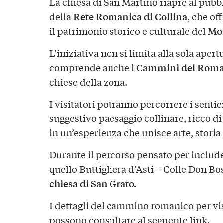
La chiesa di San Martino riapre al pubb
Rete Romanica di Collina
della
, che of
Mon
il patrimonio storico e culturale del
L’iniziativa non si limita alla sola aper
Cammini del Roma
comprende anche i
chiese della zona.
I visitatori potranno percorrere i sentie
suggestivo paesaggio collinare, ricco d
in un’esperienza che unisce arte, storia
Durante il percorso pensato per includer
quello Buttigliera d’Asti – Colle Don Bos
chiesa di San Grato.
I dettagli del cammino romanico per visit
possono consultare al seguente
link
.