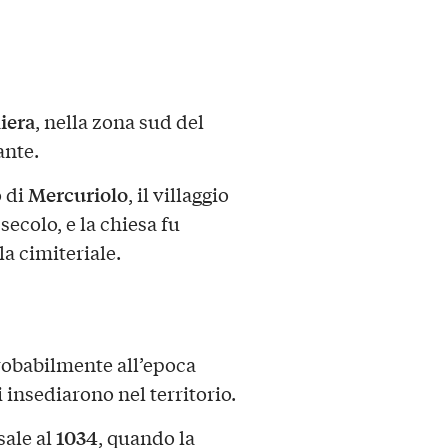
iera
, nella zona sud del
ante.
Mercuriolo
o di
, il villaggio
ecolo, e la chiesa fu
a cimiteriale.
probabilmente all’epoca
 insediarono nel territorio.
1034
sale al
, quando la