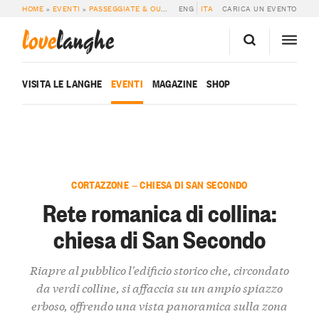
HOME
»
EVENTI
»
PASSEGGIATE & OUTDOOR
ENG
»
RETE ROMANICA DI COLLINA: C
ITA
CARICA UN EVENTO
love
langhe
VISITA LE LANGHE
EVENTI
MAGAZINE
SHOP
CORTAZZONE — CHIESA DI SAN SECONDO
Rete romanica di collina:
chiesa di San Secondo
Riapre al pubblico l'edificio storico che, circondato
da verdi colline, si affaccia su un ampio spiazzo
erboso, offrendo una vista panoramica sulla zona