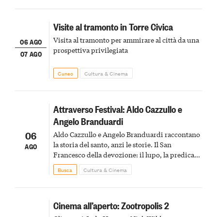
Visite al tramonto in Torre Civica
Visita al tramonto per ammirare al città da una
06 AGO
prospettiva privilegiata
07 AGO
Cuneo
Cultura & Cinema
Attraverso Festival: Aldo Cazzullo e
Angelo Branduardi
06
Aldo Cazzullo e Angelo Branduardi raccontano
la storia del santo, anzi le storie. Il San
AGO
Francesco della devozione: il lupo, la predica
agli uccelli, le stimmate
Busca
Cultura & Cinema
Cinema all’aperto: Zootropolis 2