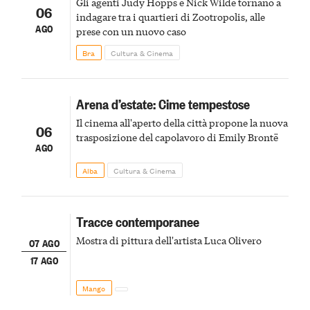
Gli agenti Judy Hopps e Nick Wilde tornano a
06
indagare tra i quartieri di Zootropolis, alle
AGO
prese con un nuovo caso
Bra
Cultura & Cinema
Arena d’estate: Cime tempestose
Il cinema all'aperto della città propone la nuova
06
trasposizione del capolavoro di Emily Brontë
AGO
Alba
Cultura & Cinema
Tracce contemporanee
Mostra di pittura dell'artista Luca Olivero
07 AGO
17 AGO
Mango