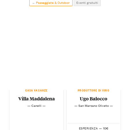
← Passeggiate & Outdoor
Eventi gratuiti
CASA VACANZE
PRODUTTORE DI VINO
Villa Maddalena
Ugo Balocco
— Canelli —
— San Marzano Oliveto —
10€
ESPERIENZA —