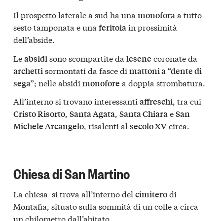
Il prospetto laterale a sud ha una
a tutto
monofora
sesto tamponata e una
in prossimità
feritoia
dell’abside.
Le
sono scompartite da
coronate da
absidi
lesene
sormontati da fasce di
archetti
mattoni a “dente di
; nelle absidi
a doppia strombatura.
sega”
monofore
All’interno si trovano interessanti
, tra cui
affreschi
,
,
e
Cristo Risorto
Santa Agata
Santa Chiara
San
, risalenti al
circa.
Michele Arcangelo
secolo XV
Chiesa di San Martino
La chiesa si trova all’interno del
di
cimitero
Montafia, situato sulla sommità di un colle a circa
un chilometro dall’abitato.