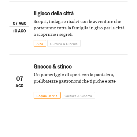
Il gioco della città
Scopri, indaga e risolvi con le avventure che
07 AGO
porteranno tutta la famiglia in giro per la città
10 AGO
a scoprirne i segreti
Alba
Cultura & Cinema
Gnocco & stinco
Un pomeriggio di sport con la pantalera,
07
prelibatezze gastronomiche tipiche e arte
AGO
Lequio Berria
Cultura & Cinema