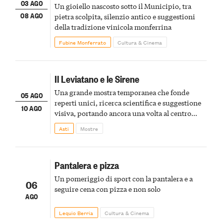
03 AGO
Un gioiello nascosto sotto il Municipio, tra
08 AGO
pietra scolpita, silenzio antico e suggestioni
della tradizione vinicola monferrina
Fubine Monferrato
Cultura & Cinema
Il Leviatano e le Sirene
Una grande mostra temporanea che fonde
05 AGO
reperti unici, ricerca scientifica e suggestione
10 AGO
visiva, portando ancora una volta al centro
della scena le meraviglie del passato astigiano
Asti
Mostre
Pantalera e pizza
Un pomeriggio di sport con la pantalera e a
06
seguire cena con pizza e non solo
AGO
Lequio Berria
Cultura & Cinema