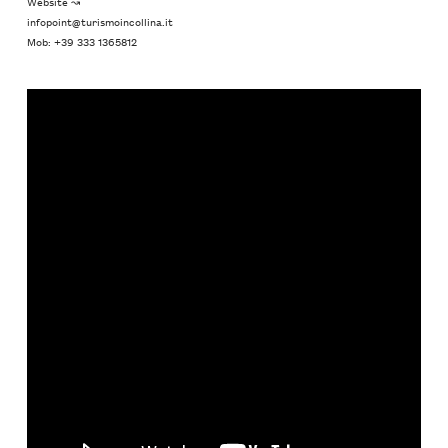
Website ↝
infopoint@turismoincollina.it
Mob: +39 333 1365812