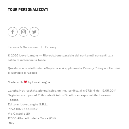
TOUR PERSONALIZZATI
Termini & Condizioni
|
Privacy
© 2026 Love Langhe — Riproduzione parziale dei contenuti consentita a
patto di indicarne la fonte
Questo si è protetto da reCaptcha e si applicano la
Privacy Policy
e i
Termini
di Servizio
di Google
Made with
by LoveLanghe
Langhe.Net, testata giornalistica online, iscritta al n.672/14 del 15.05.2014 -
Registro stampa del Tribunale di Asti - Direttore responsabile: Lorenzo
Tablino.
Editore: LoveLanghe S.R.L.
P.IVA 03796440042
Via Castello 20
12050 Albaretto della Torre (CN)
Italy