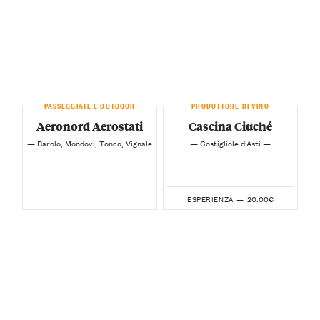
PASSEGGIATE E OUTDOOR
PRODUTTORE DI VINO
Aeronord Aerostati
Cascina Ciuché
— Barolo, Mondovì, Tonco, Vignale
— Costigliole d’Asti —
—
20.00€
ESPERIENZA —