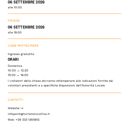
06 SETTEMBRE 2026
alle 10:00
FINISCE
06 SETTEMBRE 2026
alle 18:00
COME PARTECIPARE
Ingresso gratutito
ORARI
Domenica
10:00 → 12:20
15:00 → 18:00
I visitatori della chiesa dovranno ottemperare alle indicazioni fornite dai
volontari presidianti e a specifiche disposizioni dell’Autorità Locale.
CONTATTI
Website ↝
infopoint@turismoincollina.it
Mob: +39 333 1365812