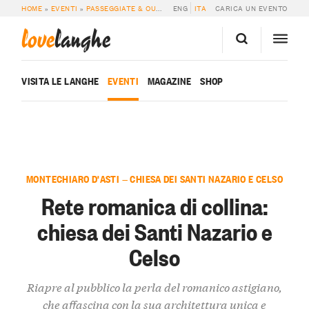
HOME
»
EVENTI
»
PASSEGGIATE & OUTDOOR
ENG
»
RETE ROMANICA DI COLLINA: CH
ITA
CARICA UN EVENTO
love
langhe
VISITA LE LANGHE
EVENTI
MAGAZINE
SHOP
MONTECHIARO D'ASTI — CHIESA DEI SANTI NAZARIO E CELSO
Rete romanica di collina:
chiesa dei Santi Nazario e
Celso
Riapre al pubblico la perla del romanico astigiano,
che affascina con la sua architettura unica e