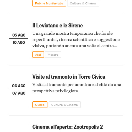
Fubine Monferrato
Cultura & Cinema
Il Leviatano e le Sirene
Una grande mostra temporanea che fonde
05 AGO
reperti unici, ricerca scientifica e suggestione
10 AGO
visiva, portando ancora una volta al centro
della scena le meraviglie del passato astigiano
Asti
Mostre
Visite al tramonto in Torre Civica
Visita al tramonto per ammirare al città da una
06 AGO
prospettiva privilegiata
07 AGO
Cuneo
Cultura & Cinema
Cinema all’aperto: Zootropolis 2