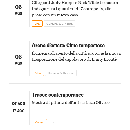
Gli agenti Judy Hopps e Nick Wilde tornano a
06
indagare tra i quartieri di Zootropolis, alle
AGO
prese con un nuovo caso
Bra
Cultura & Cinema
Arena d’estate: Cime tempestose
Il cinema all'aperto della città propone la nuova
06
trasposizione del capolavoro di Emily Brontë
AGO
Alba
Cultura & Cinema
Tracce contemporanee
Mostra di pittura dell'artista Luca Olivero
07 AGO
17 AGO
Mango