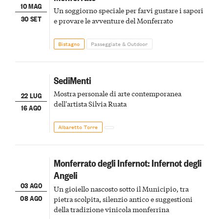
10 MAG
Un soggiorno speciale per farvi gustare i sapori
30 SET
e provare le avventure del Monferrato
Bistagno
Passeggiate & Outdoor
SediMenti
Mostra personale di arte contemporanea
22 LUG
dell'artista Silvia Ruata
16 AGO
Albaretto Torre
Monferrato degli Infernot: Infernot degli
Angeli
03 AGO
Un gioiello nascosto sotto il Municipio, tra
08 AGO
pietra scolpita, silenzio antico e suggestioni
della tradizione vinicola monferrina