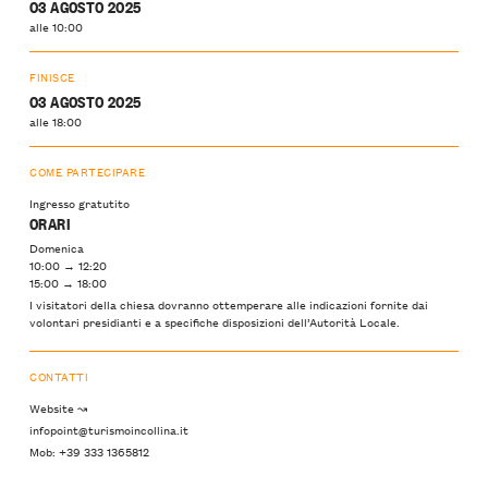
03 AGOSTO 2025
alle 10:00
FINISCE
03 AGOSTO 2025
alle 18:00
COME PARTECIPARE
Ingresso gratutito
ORARI
Domenica
10:00 → 12:20
15:00 → 18:00
I visitatori della chiesa dovranno ottemperare alle indicazioni fornite dai
volontari presidianti e a specifiche disposizioni dell’Autorità Locale.
CONTATTI
Website ↝
infopoint@turismoincollina.it
Mob: +39 333 1365812