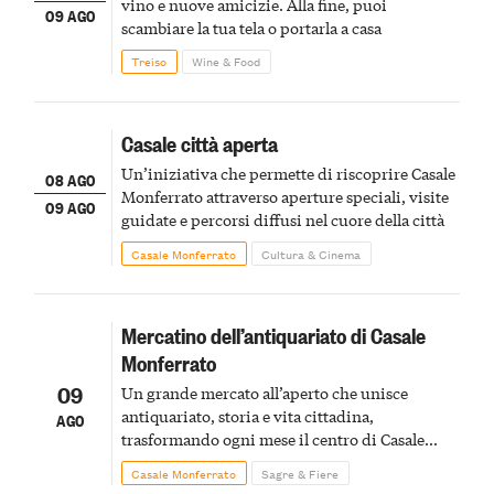
vino e nuove amicizie. Alla fine, puoi
09 AGO
scambiare la tua tela o portarla a casa
Treiso
Wine & Food
Casale città aperta
Un’iniziativa che permette di riscoprire Casale
08 AGO
Monferrato attraverso aperture speciali, visite
09 AGO
guidate e percorsi diffusi nel cuore della città
Casale Monferrato
Cultura & Cinema
Mercatino dell’antiquariato di Casale
Monferrato
09
Un grande mercato all’aperto che unisce
antiquariato, storia e vita cittadina,
AGO
trasformando ogni mese il centro di Casale
Monferrato in un luogo di scoperta e racconto
Casale Monferrato
Sagre & Fiere