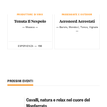
PRODUTTORE DI VINO
PASSEGGIATE E OUTDOOR
Tenuta Il Nespolo
Aeronord Aerostati
— Moasca —
— Barolo, Mondovì, Tonco, Vignale
—
15€
ESPERIENZA —
PROSSIMI EVENTI
Cavalli, natura e relax nel cuore del
Monferrato