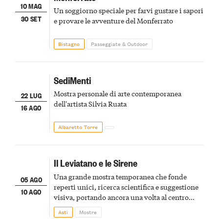
10 MAG
Un soggiorno speciale per farvi gustare i sapori
30 SET
e provare le avventure del Monferrato
Bistagno
Passeggiate & Outdoor
SediMenti
Mostra personale di arte contemporanea
22 LUG
dell'artista Silvia Ruata
16 AGO
Albaretto Torre
Il Leviatano e le Sirene
Una grande mostra temporanea che fonde
05 AGO
reperti unici, ricerca scientifica e suggestione
10 AGO
visiva, portando ancora una volta al centro
della scena le meraviglie del passato astigiano
Asti
Mostre