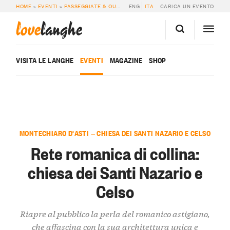
HOME
»
EVENTI
»
PASSEGGIATE & OUTDOOR
ENG
»
RETE ROMANICA DI COLLINA: CH
ITA
CARICA UN EVENTO
love
langhe
VISITA LE LANGHE
EVENTI
MAGAZINE
SHOP
MONTECHIARO D'ASTI — CHIESA DEI SANTI NAZARIO E CELSO
Rete romanica di collina:
chiesa dei Santi Nazario e
Celso
Riapre al pubblico la perla del romanico astigiano,
che affascina con la sua architettura unica e