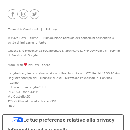
Termini & Condizioni
|
Privacy
© 2026 Love Langhe — Riproduzione parziale dei contenuti consentita a
patto di indicarne la fonte
Questo si è protetto da reCaptcha e si applicano la
Privacy Policy
e i
Termini
di Servizio
di Google
Made with
by LoveLanghe
Langhe.Net, testata giornalistica online, iscritta al n.672/14 del 15.05.2014 -
Registro stampa del Tribunale di Asti - Direttore responsabile: Lorenzo
Tablino.
Editore: LoveLanghe S.R.L.
P.IVA 03796440042
Via Castello 20
12050 Albaretto della Torre (CN)
Italy
Le tue preferenze relative alla privacy
Informativa sulla raccolta