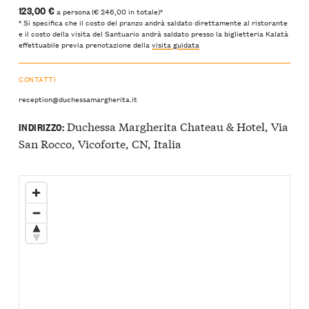
123,00 €
a persona (€ 246,00 in totale)*
* Si specifica che il costo del pranzo andrà saldato direttamente al ristorante
e il costo della visita del Santuario andrà saldato presso la biglietteria Kalatà
effettuabile previa prenotazione della
visita guidata
CONTATTI
reception@duchessamargherita.it
Duchessa Margherita Chateau & Hotel, Via
INDIRIZZO:
San Rocco, Vicoforte, CN, Italia