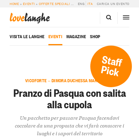
HOME
»
EVENTI
»
OFFERTE SPECIALI
»
PRANZO DI PASQUA CON SALITA ALLA
ENG
ITA
CARICA UN EVENTO
love
langhe
VISITA LE LANGHE
EVENTI
MAGAZINE
SHOP
Staff
Pick
VICOFORTE — DIMORA DUCHESSA MARGHERITA
Pranzo di Pasqua con salita
alla cupola
Un pacchetto per passare Pasqua facendovi
coccolare da una proposta che vi farà conoscere i
luoghi e i sapori del territorio