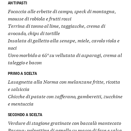
ANTIPASTI
Focaccia alle erbette di campo, speck di montagna,
mousse di robiola e frutti rossi
Terrina di tonno al lime, taggiasche, crema di
avocado, chips di tortille
Insalata di galletto alla senape, miele, cavolo viola e
noci
Uovo morbido a 65° su vellutata di asparagi, crema al
taleggio e bacon
PRIMO A SCELTA
Lasagnetta alla Norma con melanzane fritte, ricotta
e salsiccia
Chicche di patate con zafferano, gamberetti, zucchine
e mentuccia
SECONDO A SCELTA
Verdure di stagione gratinate con baccalà mantecato
Pasqua:
polpettine di agnello su macco di fave e salsa