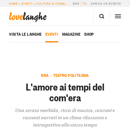
HOME
»
EVENTI
»
CULTURA & CINEMA
»
L’AMORE AI TEMPI DEL COM’ERA
ENG
ITA
CARICA UN EVENTO
love
langhe
VISITA LE LANGHE
EVENTI
MAGAZINE
SHOP
BRA — TEATRO POLITEAMA
L'amore ai tempi del
com'era
Una serata morbida, ricca di musica, canzoni e
racconti narrati in un clima rilassante e
introspettivo allo stesso tempo