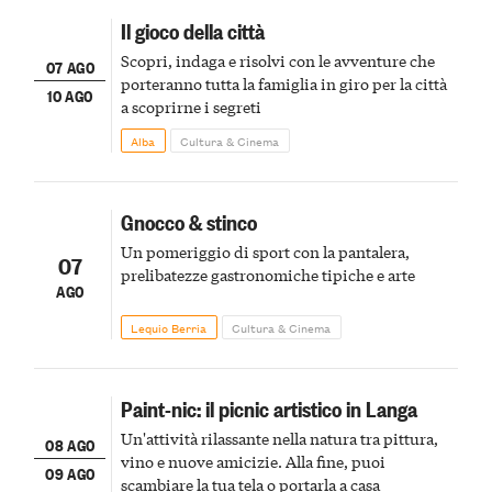
Il gioco della città
Scopri, indaga e risolvi con le avventure che
07 AGO
porteranno tutta la famiglia in giro per la città
10 AGO
a scoprirne i segreti
Alba
Cultura & Cinema
Gnocco & stinco
Un pomeriggio di sport con la pantalera,
07
prelibatezze gastronomiche tipiche e arte
AGO
Lequio Berria
Cultura & Cinema
Paint-nic: il picnic artistico in Langa
Un'attività rilassante nella natura tra pittura,
08 AGO
vino e nuove amicizie. Alla fine, puoi
09 AGO
scambiare la tua tela o portarla a casa