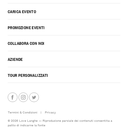
CARICA EVENTO
PROMOZIONE EVENTI
COLLABORA CON NOI
AZIENDE
TOUR PERSONALIZZATI
Termini & Condizioni
|
Privacy
© 2026 Love Langhe — Riproduzione parziale dei contenuti consentita a
patto di indicarne la fonte