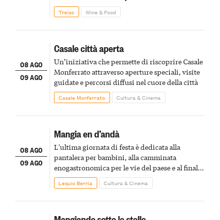
Treiso
Wine & Food
Casale città aperta
Un’iniziativa che permette di riscoprire Casale
08 AGO
Monferrato attraverso aperture speciali, visite
09 AGO
guidate e percorsi diffusi nel cuore della città
Casale Monferrato
Cultura & Cinema
Mangia en d’andà
L'ultima giornata di festa è dedicata alla
08 AGO
pantalera per bambini, alla camminata
09 AGO
enogastronomica per le vie del paese e al finale
pirotecnico
Lequio Berria
Cultura & Cinema
Mangiando sotto le stelle