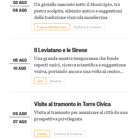
03 AGO
Un gioiello nascosto sotto il Municipio, tra
08 AGO
pietra scolpita, silenzio antico e suggestioni
della tradizione vinicola monferrina
Fubine Monferrato
Cultura & Cinema
Il Leviatano e le Sirene
Una grande mostra temporanea che fonde
05 AGO
reperti unici, ricerca scientifica e suggestione
10 AGO
visiva, portando ancora una volta al centro
della scena le meraviglie del passato astigiano
Asti
Mostre
Visite al tramonto in Torre Civica
Visita al tramonto per ammirare al città da una
06 AGO
prospettiva privilegiata
07 AGO
Cuneo
Cultura & Cinema