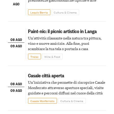
prelibatezze gastronomiche tipiche e arte
AGO
Lequio Berria
Cultura & Cinema
Paint-nic: il picnic artistico in Langa
Un'attività rilassante nella natura tra pittura,
08 AGO
vino e nuove amicizie. Alla fine, puoi
09 AGO
scambiare la tua tela o portarla a casa
Treiso
Wine & Food
Casale città aperta
Un’iniziativa che permette di riscoprire Casale
08 AGO
Monferrato attraverso aperture speciali, visite
09 AGO
guidate e percorsi diffusi nel cuore della città
Casale Monferrato
Cultura & Cinema