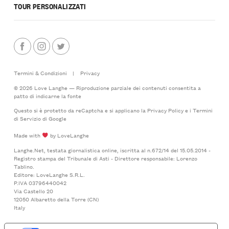
TOUR PERSONALIZZATI
Termini & Condizioni
|
Privacy
© 2026 Love Langhe — Riproduzione parziale dei contenuti consentita a
patto di indicarne la fonte
Questo si è protetto da reCaptcha e si applicano la
Privacy Policy
e i
Termini
di Servizio
di Google
Made with
by LoveLanghe
Langhe.Net, testata giornalistica online, iscritta al n.672/14 del 15.05.2014 -
Registro stampa del Tribunale di Asti - Direttore responsabile: Lorenzo
Tablino.
Editore: LoveLanghe S.R.L.
P.IVA 03796440042
Via Castello 20
12050 Albaretto della Torre (CN)
Italy