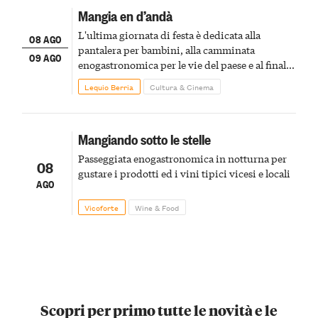
Mangia en d’andà
L'ultima giornata di festa è dedicata alla
08 AGO
pantalera per bambini, alla camminata
09 AGO
enogastronomica per le vie del paese e al finale
pirotecnico
Lequio Berria
Cultura & Cinema
Mangiando sotto le stelle
Passeggiata enogastronomica in notturna per
08
gustare i prodotti ed i vini tipici vicesi e locali
AGO
Vicoforte
Wine & Food
Scopri per primo tutte le novità e le