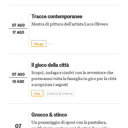
Tracce contemporanee
Mostra di pittura dell'artista Luca Olivero
07 AGO
17 AGO
Mango
Il gioco della città
Scopri, indaga e risolvi con le avventure che
07 AGO
porteranno tutta la famiglia in giro per la città
10 AGO
a scoprirne i segreti
Alba
Cultura & Cinema
Gnocco & stinco
Un pomeriggio di sport con la pantalera,
07