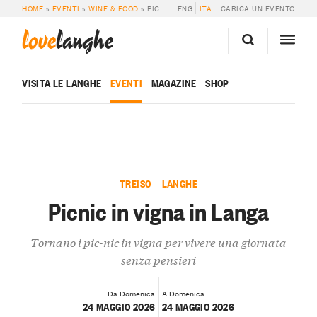
HOME
»
EVENTI
»
WINE & FOOD
»
PICNIC IN VIGNA IN LANGA
ENG
ITA
CARICA UN EVENTO
love
langhe
VISITA LE LANGHE
EVENTI
MAGAZINE
SHOP
TREISO — LANGHE
Picnic in vigna in Langa
Tornano i pic-nic in vigna per vivere una giornata
senza pensieri
Da Domenica
A Domenica
24 MAGGIO 2026
24 MAGGIO 2026