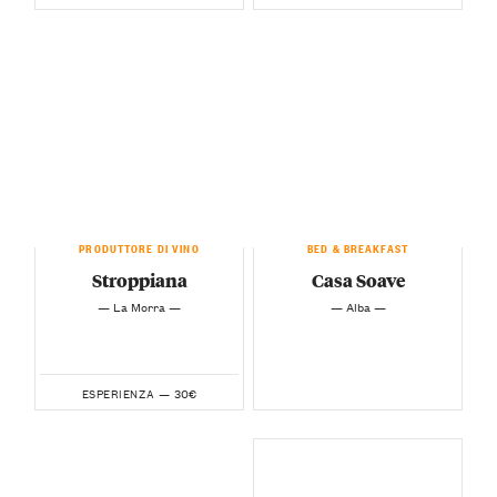
PRODUTTORE DI VINO
BED & BREAKFAST
Stroppiana
Casa Soave
— La Morra —
— Alba —
30€
ESPERIENZA —