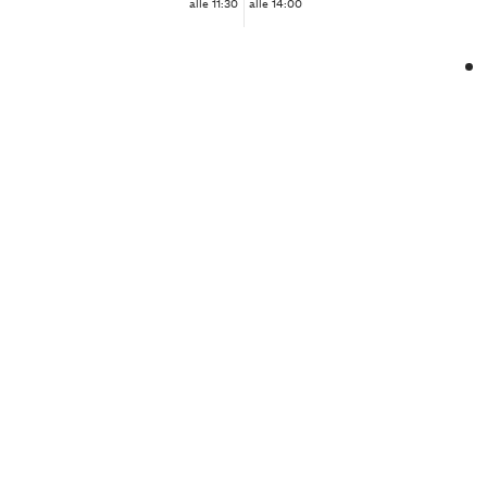
alle 11:30
alle 14:00
❮
❯