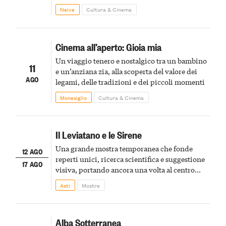
Winery offrirà una degustazione di due
Neive
Cultura & Cinema
spumanti.
Cinema all’aperto: Gioia mia
Un viaggio tenero e nostalgico tra un bambino
11
e un’anziana zia, alla scoperta del valore dei
AGO
legami, delle tradizioni e dei piccoli momenti
Monesiglio
Cultura & Cinema
Il Leviatano e le Sirene
Una grande mostra temporanea che fonde
12 AGO
reperti unici, ricerca scientifica e suggestione
17 AGO
visiva, portando ancora una volta al centro
della scena le meraviglie del passato astigiano
Asti
Mostre
Alba Sotterranea