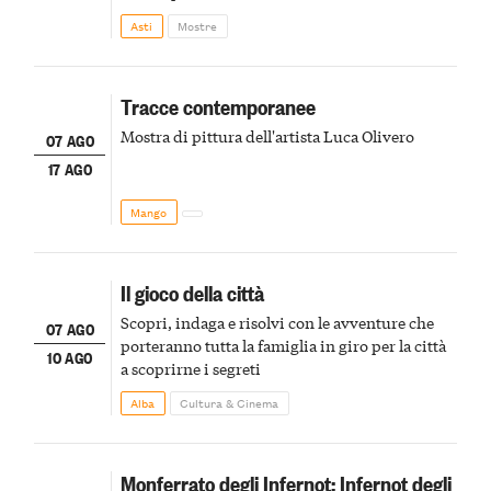
della scena le meraviglie del passato astigiano
Asti
Mostre
Tracce contemporanee
Mostra di pittura dell'artista Luca Olivero
07 AGO
17 AGO
Mango
Il gioco della città
Scopri, indaga e risolvi con le avventure che
07 AGO
porteranno tutta la famiglia in giro per la città
10 AGO
a scoprirne i segreti
Alba
Cultura & Cinema
Monferrato degli Infernot: Infernot degli