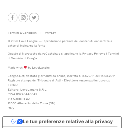
Termini & Condizioni
|
Privacy
© 2026 Love Langhe — Riproduzione parziale dei contenuti consentita a
patto di indicarne la fonte
Questo si è protetto da reCaptcha e si applicano la
Privacy Policy
e i
Termini
di Servizio
di Google
Made with
by LoveLanghe
Langhe.Net, testata giornalistica online, iscritta al n.672/14 del 15.05.2014 -
Registro stampa del Tribunale di Asti - Direttore responsabile: Lorenzo
Tablino.
Editore: LoveLanghe S.R.L.
P.IVA 03796440042
Via Castello 20
12050 Albaretto della Torre (CN)
Italy
Le tue preferenze relative alla privacy