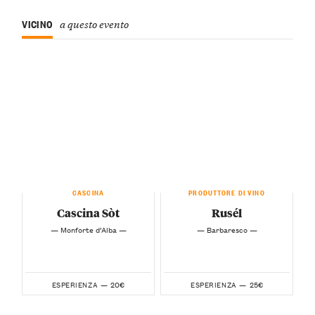
VICINO
a questo evento
CASCINA
PRODUTTORE DI VINO
Cascina Sòt
Rusél
— Monforte d’Alba —
— Barbaresco —
20€
25€
ESPERIENZA —
ESPERIENZA —