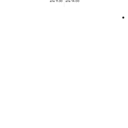
alle 11:30
alle 14:00
❮
❯