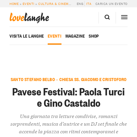
HOME
»
EVENTI
»
CULTURA & CINEMA
»
PAVESE FESTIVAL: PAOLA TURCI E G
ENG
ITA
CARICA UN EVENTO
love
langhe
VISITA LE LANGHE
EVENTI
MAGAZINE
SHOP
SANTO STEFANO BELBO — CHIESA SS. GIACOMO E CRISTOFORO
Pavese Festival: Paola Turci
e Gino Castaldo
Una giornata tra letture condivise, romanzi
sorprendenti, musica d’autrice e un DJ set finale che
accende la piazza con ritmi contemporanei e