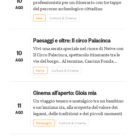
10
professionista per un itinerario con tre tappe
AGO
del percorso archeologico cittadino
Alba
Cultura & Cinema
Paesaggi e oltre: Il circo Palacinca
Vivi una serata speciale nel cuore di Neive con
10
Il Circo Palacinca, spettacolo itinerante tra le
AGO
vie del borgo.. Al termine, Cascina Fonda
Winery offrirà una degustazione di due
Neive
Cultura & Cinema
spumanti.
Cinema all’aperto: Gioia mia
Un viaggio tenero e nostalgico tra un bambino
11
e un’anziana zia, alla scoperta del valore dei
AGO
legami, delle tradizioni e dei piccoli momenti
Monesiglio
Cultura & Cinema