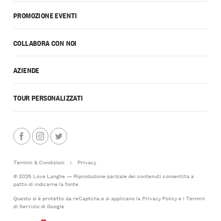
PROMOZIONE EVENTI
COLLABORA CON NOI
AZIENDE
TOUR PERSONALIZZATI
Termini & Condizioni
|
Privacy
© 2026 Love Langhe — Riproduzione parziale dei contenuti consentita a
patto di indicarne la fonte
Questo si è protetto da reCaptcha e si applicano la
Privacy Policy
e i
Termini
di Servizio
di Google