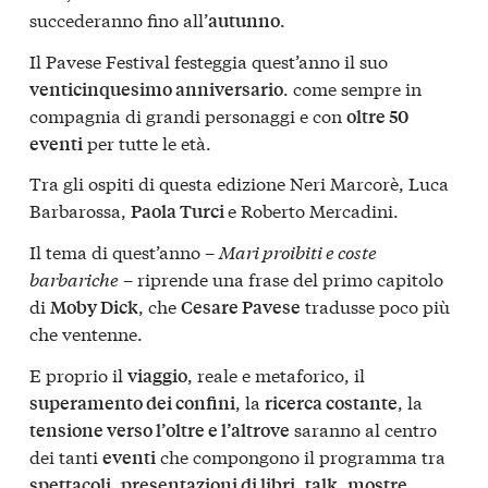
succederanno fino all’
.
autunno
Il Pavese Festival festeggia quest’anno il suo
. come sempre in
venticinquesimo anniversario
compagnia di grandi personaggi e con
oltre 50
per tutte le età.
eventi
Tra gli ospiti di questa edizione
Neri Marcorè
,
Luca
Barbarossa
,
e
Roberto Mercadini
.
Paola Turci
Il tema di quest’anno –
Mari proibiti e coste
barbariche
– riprende una frase del primo capitolo
di
, che
tradusse poco più
Moby Dick
Cesare Pavese
che ventenne.
E proprio il
, reale e metaforico, il
viaggio
, la
, la
superamento dei confini
ricerca costante
saranno al centro
tensione verso l’oltre e l’altrove
dei tanti
che compongono il programma tra
eventi
,
,
,
,
spettacoli
presentazioni di libri
talk
mostre