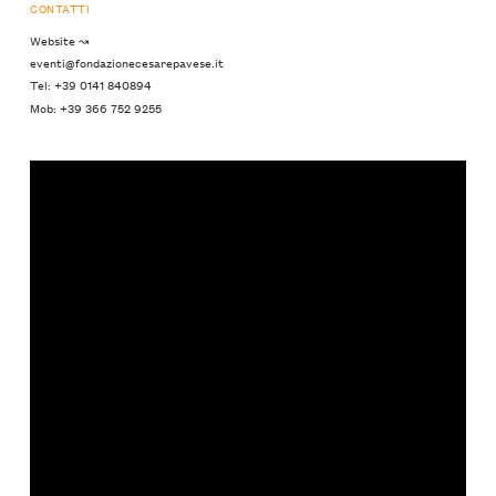
CONTATTI
Website ↝
eventi@fondazionecesarepavese.it
Tel: +39 0141 840894
Mob: +39 366 752 9255