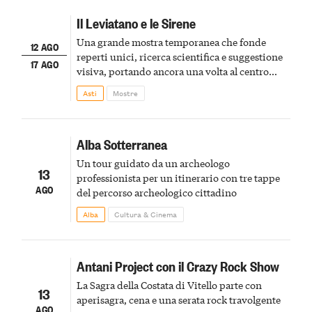
Il Leviatano e le Sirene
Una grande mostra temporanea che fonde
12 AGO
reperti unici, ricerca scientifica e suggestione
17 AGO
visiva, portando ancora una volta al centro
della scena le meraviglie del passato astigiano
Asti
Mostre
Alba Sotterranea
Un tour guidato da un archeologo
13
professionista per un itinerario con tre tappe
AGO
del percorso archeologico cittadino
Alba
Cultura & Cinema
Antani Project con il Crazy Rock Show
La Sagra della Costata di Vitello parte con
13
aperisagra, cena e una serata rock travolgente
AGO