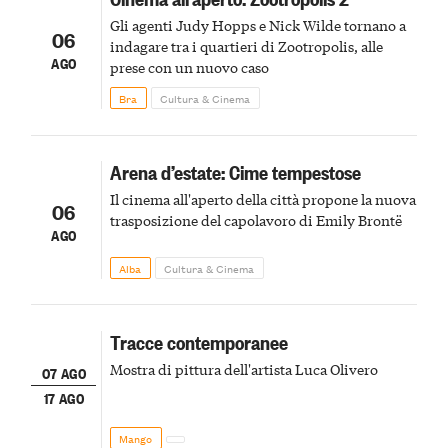
Gli agenti Judy Hopps e Nick Wilde tornano a
06
indagare tra i quartieri di Zootropolis, alle
AGO
prese con un nuovo caso
Bra
Cultura & Cinema
Arena d’estate: Cime tempestose
Il cinema all'aperto della città propone la nuova
06
trasposizione del capolavoro di Emily Brontë
AGO
Alba
Cultura & Cinema
Tracce contemporanee
Mostra di pittura dell'artista Luca Olivero
07 AGO
17 AGO
Mango