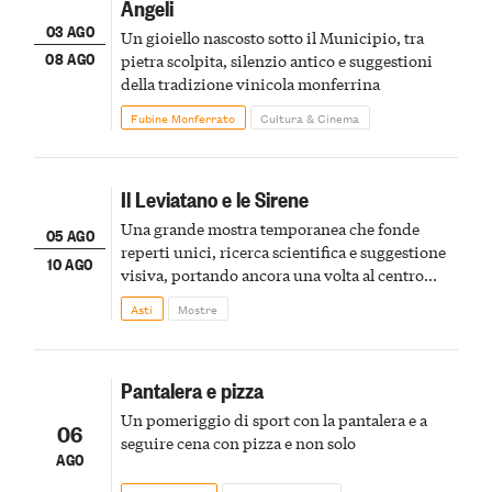
Angeli
03 AGO
Un gioiello nascosto sotto il Municipio, tra
08 AGO
pietra scolpita, silenzio antico e suggestioni
della tradizione vinicola monferrina
Fubine Monferrato
Cultura & Cinema
Il Leviatano e le Sirene
Una grande mostra temporanea che fonde
05 AGO
reperti unici, ricerca scientifica e suggestione
10 AGO
visiva, portando ancora una volta al centro
della scena le meraviglie del passato astigiano
Asti
Mostre
Pantalera e pizza
Un pomeriggio di sport con la pantalera e a
06
seguire cena con pizza e non solo
AGO