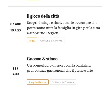
Il gioco della città
Scopri, indaga e risolvi con le avventure che
07 AGO
porteranno tutta la famiglia in giro per la città
10 AGO
a scoprirne i segreti
Alba
Cultura & Cinema
Gnocco & stinco
Un pomeriggio di sport con la pantalera,
07
prelibatezze gastronomiche tipiche e arte
AGO
Lequio Berria
Cultura & Cinema