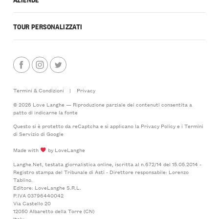
TOUR PERSONALIZZATI
Termini & Condizioni
|
Privacy
© 2026 Love Langhe — Riproduzione parziale dei contenuti consentita a
patto di indicarne la fonte
Questo si è protetto da reCaptcha e si applicano la
Privacy Policy
e i
Termini
di Servizio
di Google
Made with
by LoveLanghe
Langhe.Net, testata giornalistica online, iscritta al n.672/14 del 15.05.2014 -
Registro stampa del Tribunale di Asti - Direttore responsabile: Lorenzo
Tablino.
Editore: LoveLanghe S.R.L.
P.IVA 03796440042
Via Castello 20
12050 Albaretto della Torre (CN)
Italy