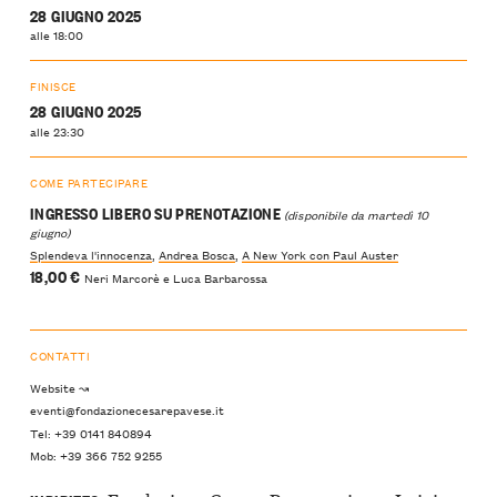
28 GIUGNO 2025
alle 18:00
FINISCE
28 GIUGNO 2025
alle 23:30
COME PARTECIPARE
INGRESSO LIBERO SU PRENOTAZIONE
(disponibile da martedì 10
giugno)
Splendeva l'innocenza
,
Andrea Bosca
,
A New York con Paul Auster
18,00 €
Neri Marcorè e Luca Barbarossa
CONTATTI
Website ↝
eventi@fondazionecesarepavese.it
Tel: +39 0141 840894
Mob: +39 366 752 9255