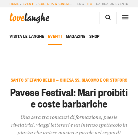
HOME
»
EVENTI
»
CULTURA & CINEMA
»
PAVESE FESTIVAL: MARI PROIBITI E 
ENG
ITA
CARICA UN EVENTO
love
langhe
VISITA LE LANGHE
EVENTI
MAGAZINE
SHOP
SANTO STEFANO BELBO — CHIESA SS. GIACOMO E CRISTOFORO
Pavese Festival: Mari proibiti
e coste barbariche
Una sera tra romanzi di formazione, poesie
rivelatrici, viaggi letterari e un intenso spettacolo in
piazza che unisce musica e parole nel segno di