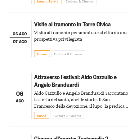
Lequio Berria
Cultura & Cinema
Visite al tramonto in Torre Civica
Visita al tramonto per ammirare al città da una
06 AGO
prospettiva privilegiata
07 AGO
Cuneo
Cultura & Cinema
Attraverso Festival: Aldo Cazzullo e
Angelo Branduardi
06
Aldo Cazzullo e Angelo Branduardi raccontano
la storia del santo, anzi le storie. Il San
AGO
Francesco della devozione: il lupo, la predica
agli uccelli, le stimmate
Busca
Cultura & Cinema
Cinema all’aperto: Zootropolis 2