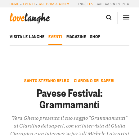
HOME
»
EVENTI
»
CULTURA & CINEMA
»
PAVESE FESTIVAL: GRAMMAMANTI
ENG
ITA
CARICA UN EVENTO
love
langhe
VISITA LE LANGHE
EVENTI
MAGAZINE
SHOP
SANTO STEFANO BELBO — GIARDINO DEI SAPERI
Pavese Festival:
Grammamanti
Vera Gheno presenta il suo saggio "Grammamanti"
al Giardino dei saperi, con un'intervista di Giulia
Ciarapica e un intermezzo jazz di Michele Lazzarini