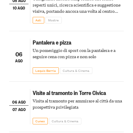
05 AGO
reperti unici, ricerca scientifica e suggestione
10 AGO
visiva, portando ancora una volta al centro
della scena le meraviglie del passato astigiano
Asti
Mostre
Pantalera e pizza
Un pomeriggio di sport con la pantalera e a
06
seguire cena con pizza e non solo
AGO
Lequio Berria
Cultura & Cinema
Visite al tramonto in Torre Civica
Visita al tramonto per ammirare al città da una
06 AGO
prospettiva privilegiata
07 AGO
Cuneo
Cultura & Cinema