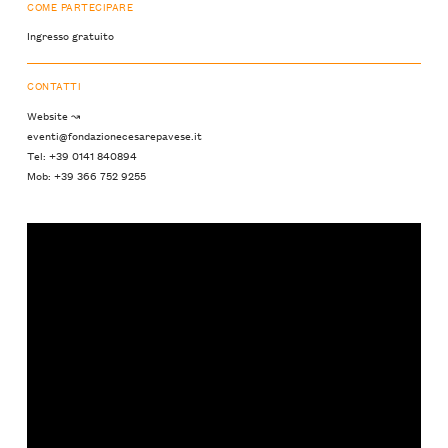
COME PARTECIPARE
Ingresso gratuito
CONTATTI
Website ↝
eventi@fondazionecesarepavese.it
Tel: +39 0141 840894
Mob: +39 366 752 9255