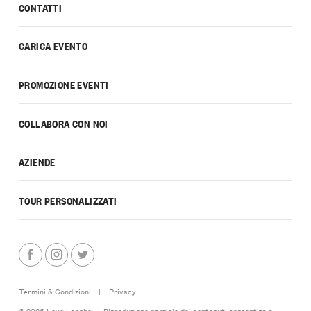
CONTATTI
CARICA EVENTO
PROMOZIONE EVENTI
COLLABORA CON NOI
AZIENDE
TOUR PERSONALIZZATI
Termini & Condizioni
|
Privacy
© 2026 Love Langhe — Riproduzione parziale dei contenuti consentita a