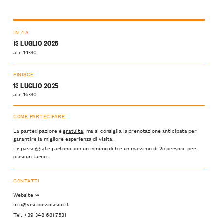
INIZIA
13 LUGLIO 2025
alle 14:30
FINISCE
13 LUGLIO 2025
alle 16:30
COME PARTECIPARE
La partecipazione è
gratuita
, ma si consiglia la prenotazione anticipata per
garantire la migliore esperienza di visita.
Le passeggiate partono con un minimo di 5 e un massimo di 25 persone per
ciascun turno.
CONTATTI
Website ↝
info@visitbossolasco.it
Tel: +39 348 681 7531