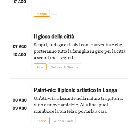
17 AGO
Mango
Il gioco della città
Scopri, indaga e risolvi con le avventure che
07 AGO
porteranno tutta la famiglia in giro per la città
10 AGO
a scoprirne i segreti
Alba
Cultura & Cinema
Paint-nic: il picnic artistico in Langa
Un'attività rilassante nella natura tra pittura,
08 AGO
vino e nuove amicizie. Alla fine, puoi
09 AGO
scambiare la tua tela o portarla a casa
Treiso
Wine & Food