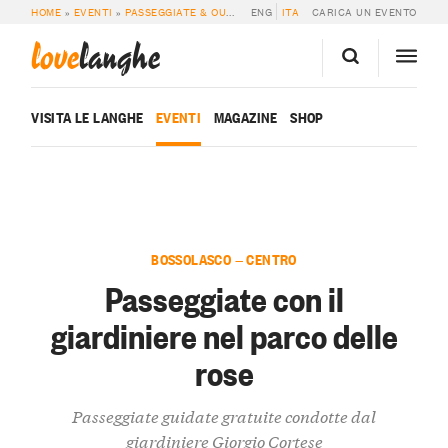
HOME
»
EVENTI
»
PASSEGGIATE & OUTDOOR
ENG
»
PASSEGGIATE CON IL GIARDINI
ITA
CARICA UN EVENTO
love
langhe
VISITA LE LANGHE
EVENTI
MAGAZINE
SHOP
BOSSOLASCO — CENTRO
Passeggiate con il
giardiniere nel parco delle
rose
Passeggiate guidate gratuite condotte dal
giardiniere Giorgio Cortese