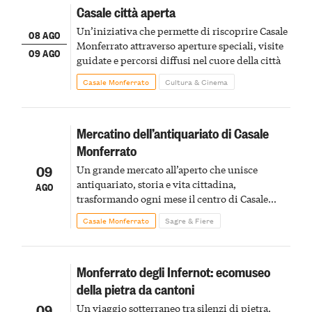
Casale città aperta
Un’iniziativa che permette di riscoprire Casale
08 AGO
Monferrato attraverso aperture speciali, visite
09 AGO
guidate e percorsi diffusi nel cuore della città
Casale Monferrato
Cultura & Cinema
Mercatino dell’antiquariato di Casale
Monferrato
09
Un grande mercato all’aperto che unisce
antiquariato, storia e vita cittadina,
AGO
trasformando ogni mese il centro di Casale
Monferrato in un luogo di scoperta e racconto
Casale Monferrato
Sagre & Fiere
Monferrato degli Infernot: ecomuseo
della pietra da cantoni
09
Un viaggio sotterraneo tra silenzi di pietra,