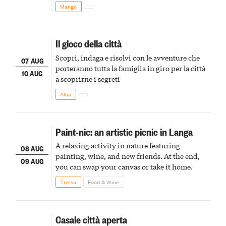
Mango
Il gioco della città
Scopri, indaga e risolvi con le avventure che
07 AUG
porteranno tutta la famiglia in giro per la città
10 AUG
a scoprirne i segreti
Alba
Paint-nic: an artistic picnic in Langa
A relaxing activity in nature featuring
08 AUG
painting, wine, and new friends. At the end,
09 AUG
you can swap your canvas or take it home.
Treiso
Food & Wine
Casale città aperta