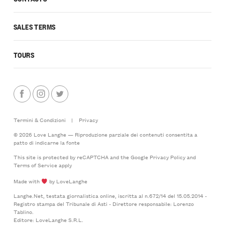
SALES TERMS
TOURS
Termini & Condizioni
|
Privacy
© 2026 Love Langhe — Riproduzione parziale dei contenuti consentita a
patto di indicarne la fonte
This site is protected by reCAPTCHA and the Google
Privacy Policy
and
Terms of Service
apply
Made with
by LoveLanghe
Langhe.Net, testata giornalistica online, iscritta al n.672/14 del 15.05.2014 -
Registro stampa del Tribunale di Asti - Direttore responsabile: Lorenzo
Tablino.
Editore: LoveLanghe S.R.L.