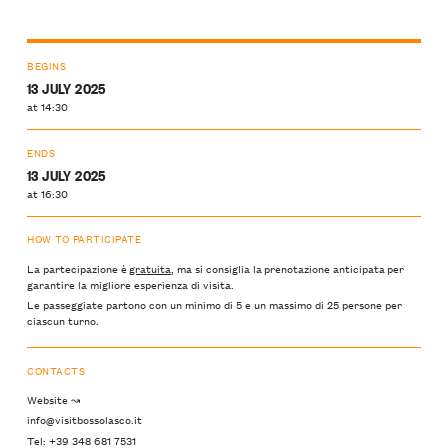
BEGINS
13 JULY 2025
at 14:30
ENDS
13 JULY 2025
at 16:30
HOW TO PARTICIPATE
La partecipazione è
gratuita
, ma si consiglia la prenotazione anticipata per
garantire la migliore esperienza di visita.
Le passeggiate partono con un minimo di 5 e un massimo di 25 persone per
ciascun turno.
CONTACTS
Website ↝
info@visitbossolasco.it
Tel: +39 348 681 7531