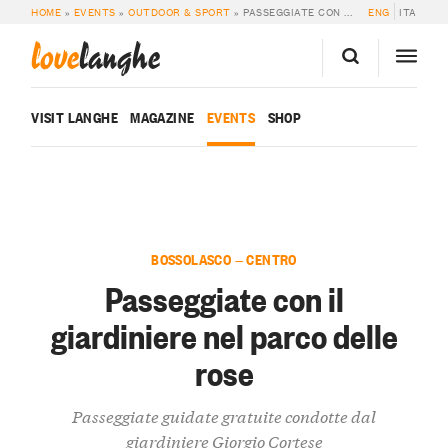
HOME
»
EVENTS
»
OUTDOOR & SPORT
»
PASSEGGIATE CON IL GIARDINIERE NEL PARCO DELLE ROSE
ENG
ITA
love
langhe
VISIT LANGHE
MAGAZINE
EVENTS
SHOP
BOSSOLASCO — CENTRO
Passeggiate con il
giardiniere nel parco delle
rose
Passeggiate guidate gratuite condotte dal
giardiniere Giorgio Cortese