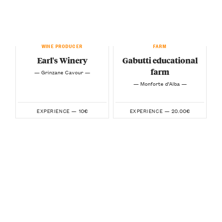
WINE PRODUCER
FARM
Earl's Winery
Gabutti educational
farm
— Grinzane Cavour —
— Monforte d’Alba —
10€
20.00€
EXPERIENCE —
EXPERIENCE —