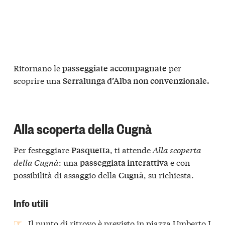
Ritornano le
per
passeggiate
accompagnate
scoprire una
Serralunga d’Alba non convenzionale.
Alla scoperta della Cugnà
Per festeggiare
, ti attende
Alla scoperta
Pasquetta
della Cugnà
: una
e con
passeggiata interattiva
possibilità di assaggio della
, su richiesta.
Cugnà
Info utili
Il punto di ritrovo è previsto in piazza Umberto I