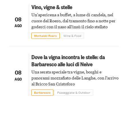
Vino, vigne & stelle
Un'apericena a buffet, a lume di candela, nel
08
cuore del Roero, dal tramonto fino a notte per
AGO
goderci con il naso all'insù il cielo stellato
Montaldo Roero
Wine & Food
Dove la vigna incontra le stelle: da
Barbaresco alle luci di Neive
08
Una serata speciale tra vigne, borghi e
panorami mozzafiato delle Langhe, con l’arrivo
AGO
al Bricco San Cristoforo
Barbaresco
Passeggiate & Outdoor