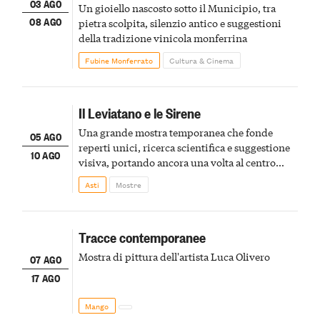
03 AGO
Un gioiello nascosto sotto il Municipio, tra
08 AGO
pietra scolpita, silenzio antico e suggestioni
della tradizione vinicola monferrina
Fubine Monferrato
Cultura & Cinema
Il Leviatano e le Sirene
Una grande mostra temporanea che fonde
05 AGO
reperti unici, ricerca scientifica e suggestione
10 AGO
visiva, portando ancora una volta al centro
della scena le meraviglie del passato astigiano
Asti
Mostre
Tracce contemporanee
Mostra di pittura dell'artista Luca Olivero
07 AGO
17 AGO
Mango