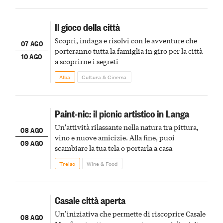
Il gioco della città
Scopri, indaga e risolvi con le avventure che
07 AGO
porteranno tutta la famiglia in giro per la città
10 AGO
a scoprirne i segreti
Alba
Cultura & Cinema
Paint-nic: il picnic artistico in Langa
Un'attività rilassante nella natura tra pittura,
08 AGO
vino e nuove amicizie. Alla fine, puoi
09 AGO
scambiare la tua tela o portarla a casa
Treiso
Wine & Food
Casale città aperta
Un’iniziativa che permette di riscoprire Casale
08 AGO