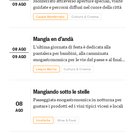
Monferrato attraverso aperture speciali, visite
09 AGO
guidate e percorsi diffusi nel cuore della città
Casale Monferrato
Cultura & Cinema
Mangia en d’andà
L'ultima giornata di festa è dedicata alla
08 AGO
pantalera per bambini, alla camminata
09 AGO
enogastronomica per le vie del paese e al finale
pirotecnico
Lequio Berria
Cultura & Cinema
Mangiando sotto le stelle
Passeggiata enogastronomica in notturna per
08
gustare i prodotti ed i vini tipici vicesi e locali
AGO
Vicoforte
Wine & Food