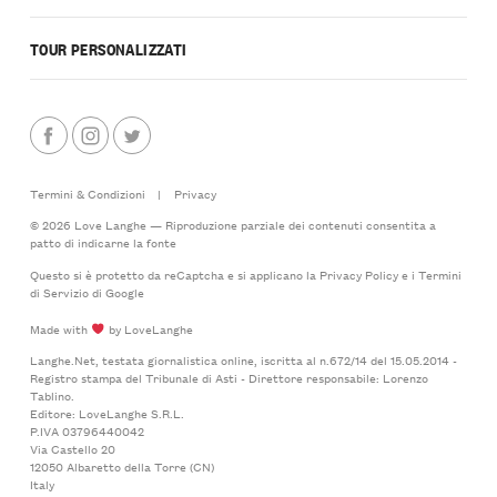
TOUR PERSONALIZZATI
Termini & Condizioni
|
Privacy
© 2026 Love Langhe — Riproduzione parziale dei contenuti consentita a
patto di indicarne la fonte
Questo si è protetto da reCaptcha e si applicano la
Privacy Policy
e i
Termini
di Servizio
di Google
Made with
by LoveLanghe
Langhe.Net, testata giornalistica online, iscritta al n.672/14 del 15.05.2014 -
Registro stampa del Tribunale di Asti - Direttore responsabile: Lorenzo
Tablino.
Editore: LoveLanghe S.R.L.
P.IVA 03796440042
Via Castello 20
12050 Albaretto della Torre (CN)
Italy