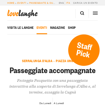
HOME
»
EVENTI
»
PASSEGGIATE & OUTDOOR
ENG
»
PASSEGGIATE ACCOMPAGNATE
ITA
CARICA UN EVENTO
love
langhe
VISITA LE LANGHE
EVENTI
MAGAZINE
SHOP
Staff
Pick
SERRALUNGA D’ALBA — PIAZZA UMBERTO I
Passeggiate accompagnate
Festeggia Pasquetta con una passeggiata
interattiva alla scoperta di Serrelunga d'Alba e, al
termine, assaggia la Cugnà
Da Lunedì
A Lunedì