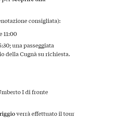
enotazione consigliata):
e 11:00
15:30; una passeggiata
io della Cugnà su richiesta.
Umberto I di fronte
riggio
verrà effettuato il tour