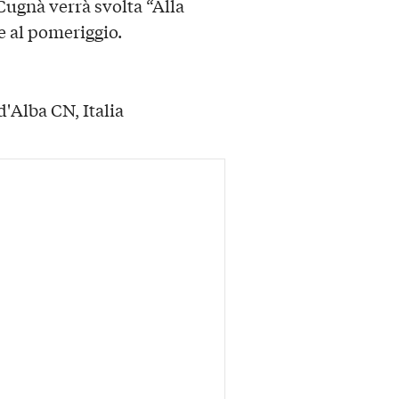
 Cugnà verrà svolta “Alla
e al pomeriggio.
'Alba CN, Italia