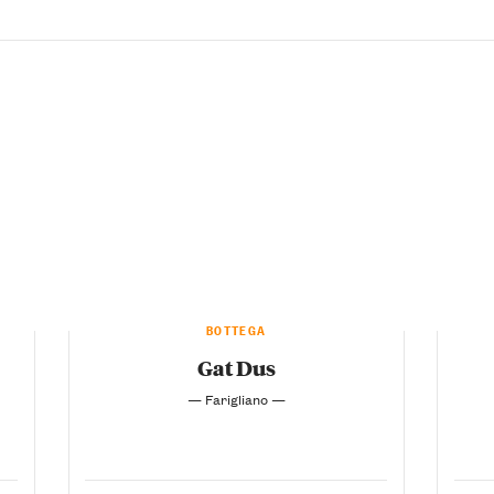
BOTTEGA
Gat Dus
— Farigliano —