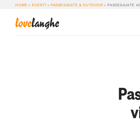
HOME
»
EVENTI
»
PASSEGGIATE & OUTDOOR
»
PASSEGGIATE A
love
langhe
Pa
v