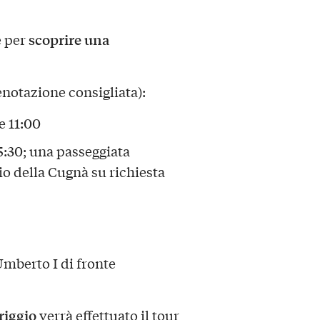
scoprire una
e per
enotazione consigliata):
e 11:00
15:30; una passeggiata
gio della Cugnà su richiesta
Umberto I di fronte
riggio
verrà effettuato il tour