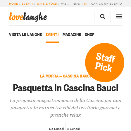
HOME
»
EVENTI
»
WINE & FOOD
»
PASQUETTA IN CASCINA BAUCI
ENG
ITA
CARICA UN EVENTO
love
langhe
VISITA LE LANGHE
EVENTI
MAGAZINE
SHOP
Staff
Pick
LA MORRA — CASCINA BAUCI
Pasquetta in Cascina Bauci
La proposta enogastronomica della Cascina per una
pasquetta in natura tra cibi del territorio gourmet e
pratiche relax
Da Lunedì
A Lunedì