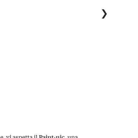
❯
Paint-nic
e, vi aspetta il
, una