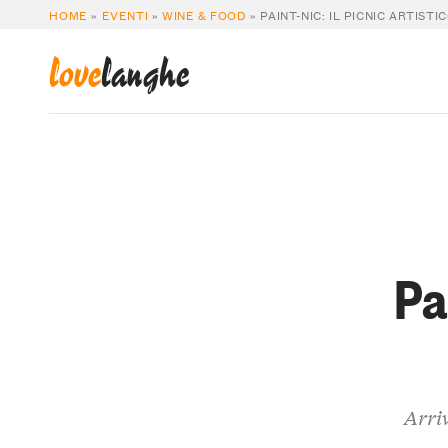
HOME
»
EVENTI
»
WINE & FOOD
»
PAINT-NIC: IL PICNIC ARTISTI
love
langhe
Pa
Arriv