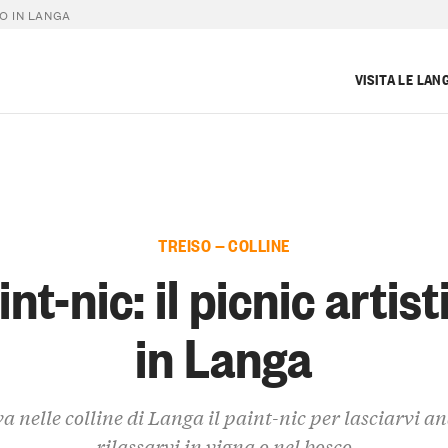
CO IN LANGA
VISITA LE LAN
TREISO — COLLINE
int-nic: il picnic artist
in Langa
a nelle colline di Langa il paint-nic per lasciarvi a
rilassarvi in vigna o nel bosco