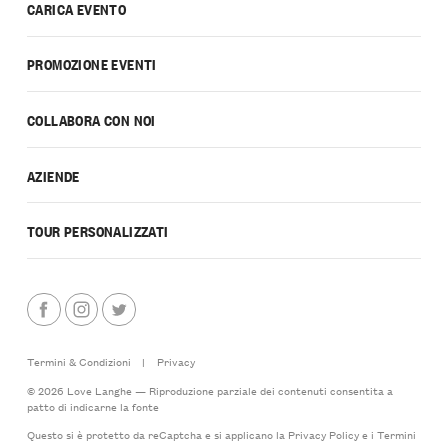
CARICA EVENTO
PROMOZIONE EVENTI
COLLABORA CON NOI
AZIENDE
TOUR PERSONALIZZATI
Termini & Condizioni
|
Privacy
© 2026 Love Langhe — Riproduzione parziale dei contenuti consentita a
patto di indicarne la fonte
Questo si è protetto da reCaptcha e si applicano la
Privacy Policy
e i
Termini