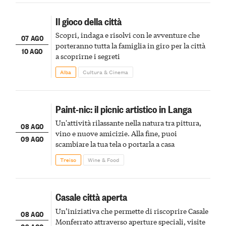
Il gioco della città
Scopri, indaga e risolvi con le avventure che
07 AGO
porteranno tutta la famiglia in giro per la città
10 AGO
a scoprirne i segreti
Alba
Cultura & Cinema
Paint-nic: il picnic artistico in Langa
Un'attività rilassante nella natura tra pittura,
08 AGO
vino e nuove amicizie. Alla fine, puoi
09 AGO
scambiare la tua tela o portarla a casa
Treiso
Wine & Food
Casale città aperta
Un’iniziativa che permette di riscoprire Casale
08 AGO
Monferrato attraverso aperture speciali, visite