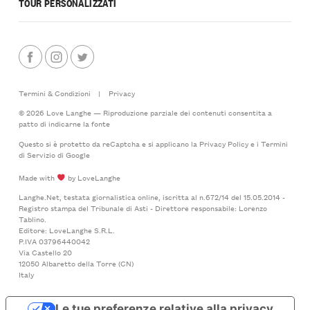
TOUR PERSONALIZZATI
Termini & Condizioni
|
Privacy
© 2026 Love Langhe — Riproduzione parziale dei contenuti consentita a
patto di indicarne la fonte
Questo si è protetto da reCaptcha e si applicano la
Privacy Policy
e i
Termini
di Servizio
di Google
Made with
by LoveLanghe
Langhe.Net, testata giornalistica online, iscritta al n.672/14 del 15.05.2014 -
Registro stampa del Tribunale di Asti - Direttore responsabile: Lorenzo
Tablino.
Editore: LoveLanghe S.R.L.
P.IVA 03796440042
Via Castello 20
12050 Albaretto della Torre (CN)
Italy
Le tue preferenze relative alla privacy