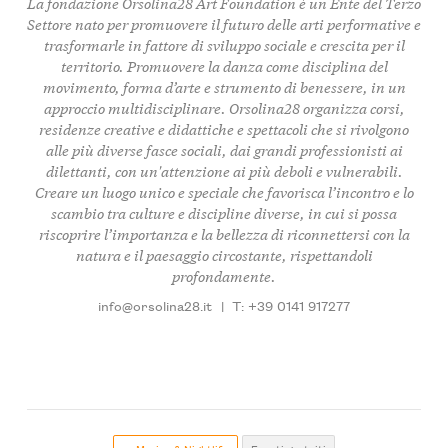
La fondazione Orsolina28 Art Foundation è un
Ente del Terzo
Settore
nato per promuovere il
futuro delle arti performative
e
trasformarle in fattore di
sviluppo sociale
e
crescita per il
territorio
. Promuovere la
danza
come
disciplina del
movimento
,
forma d’arte
e
strumento di benessere
, in un
approccio multidisciplinare
. Orsolina28 organizza
corsi
,
residenze creative e didattiche
e
spettacoli
che si rivolgono
alle più diverse
fasce sociali
, dai
grandi professionisti
ai
dilettanti
, con un'attenzione ai più
deboli e vulnerabili
.
Creare un
luogo unico e speciale
che favorisca l’
incontro
e lo
scambio
tra
culture e discipline diverse
, in cui si possa
riscoprire l’importanza e la bellezza di
riconnettersi con la
natura
e il
paesaggio circostante
,
rispettandoli
profondamente
.
info@orsolina28.it
|
T: +39 0141 917277