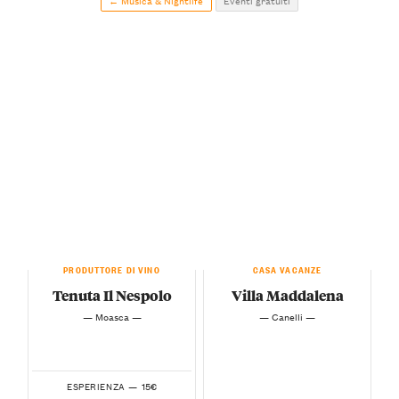
← Musica & Nightlife
Eventi gratuiti
PRODUTTORE DI VINO
CASA VACANZE
Tenuta Il Nespolo
Villa Maddalena
— Moasca —
— Canelli —
15€
ESPERIENZA —