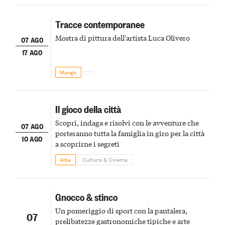
Tracce contemporanee
Mostra di pittura dell'artista Luca Olivero
07 AGO
17 AGO
Mango
Il gioco della città
Scopri, indaga e risolvi con le avventure che
07 AGO
porteranno tutta la famiglia in giro per la città
10 AGO
a scoprirne i segreti
Alba
Cultura & Cinema
Gnocco & stinco
Un pomeriggio di sport con la pantalera,
07
prelibatezze gastronomiche tipiche e arte