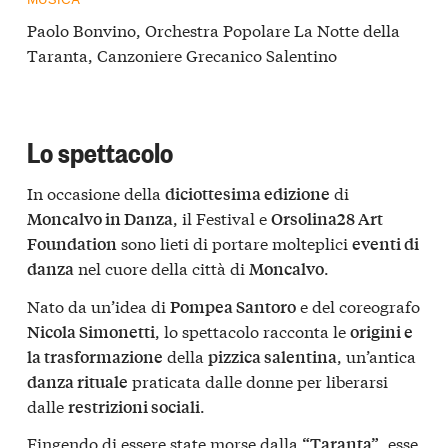
Paolo Bonvino, Orchestra Popolare La Notte della
Taranta, Canzoniere Grecanico Salentino
Lo spettacolo
In occasione della
di
diciottesima edizione
, il Festival e
Moncalvo in Danza
Orsolina28 Art
sono lieti di portare molteplici
Foundation
eventi di
nel cuore della città di
.
danza
Moncalvo
Nato da un’idea di
e del coreografo
Pompea Santoro
, lo spettacolo racconta le
Nicola Simonetti
origini e
della
, un’antica
la trasformazione
pizzica salentina
praticata dalle donne per liberarsi
danza rituale
dalle
.
restrizioni sociali
Fingendo di essere state morse dalla
, esse
“Taranta”