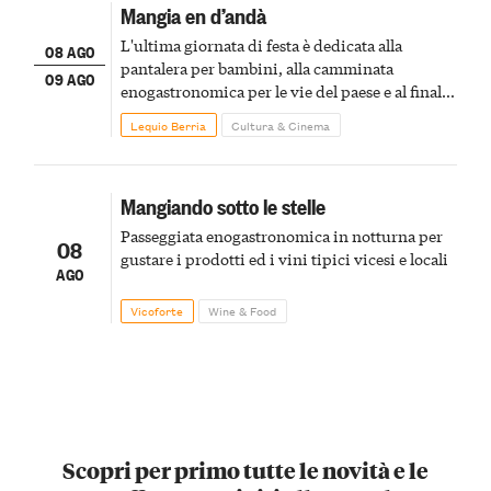
Mangia en d’andà
L'ultima giornata di festa è dedicata alla
08 AGO
pantalera per bambini, alla camminata
09 AGO
enogastronomica per le vie del paese e al finale
pirotecnico
Lequio Berria
Cultura & Cinema
Mangiando sotto le stelle
Passeggiata enogastronomica in notturna per
08
gustare i prodotti ed i vini tipici vicesi e locali
AGO
Vicoforte
Wine & Food
Scopri per primo tutte le novità e le