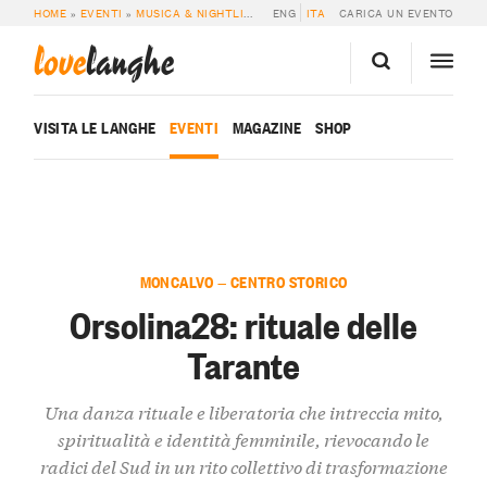
HOME
»
EVENTI
»
MUSICA & NIGHTLIFE
»
ORSOLINA28: RITUALE DELLE TARAN
ENG
ITA
CARICA UN EVENTO
love
langhe
VISITA LE LANGHE
EVENTI
MAGAZINE
SHOP
MONCALVO — CENTRO STORICO
Orsolina28: rituale delle
Tarante
Una danza rituale e liberatoria che intreccia mito,
spiritualità e identità femminile, rievocando le
radici del Sud in un rito collettivo di trasformazione