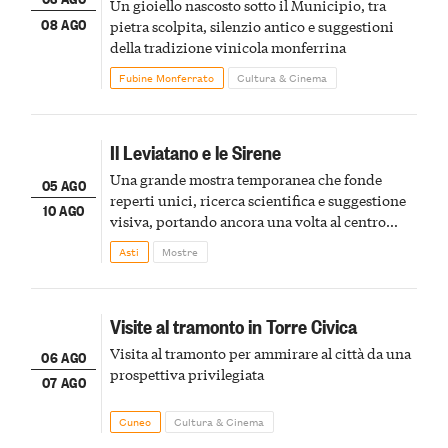
Un gioiello nascosto sotto il Municipio, tra
08 AGO
pietra scolpita, silenzio antico e suggestioni
della tradizione vinicola monferrina
Fubine Monferrato
Cultura & Cinema
Il Leviatano e le Sirene
Una grande mostra temporanea che fonde
05 AGO
reperti unici, ricerca scientifica e suggestione
10 AGO
visiva, portando ancora una volta al centro
della scena le meraviglie del passato astigiano
Asti
Mostre
Visite al tramonto in Torre Civica
Visita al tramonto per ammirare al città da una
06 AGO
prospettiva privilegiata
07 AGO
Cuneo
Cultura & Cinema